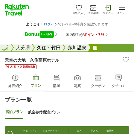
お気に入り
予約確認
ログイン
メニュー
全国
全国
大分県
久住・竹田
赤川温泉
天空の大地 久
天空の大地 久住高原ホテル
プラン
施設紹介
部屋
写真
クーポン
クチコミ
プラン一覧
宿泊プラン
航空券付宿泊プラン
チェックイン
チェックアウト
大人
子ども
部屋数