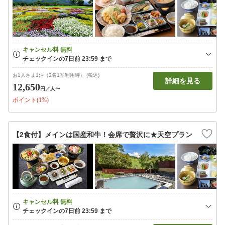
お1人さま1泊（2名1室利用時） (税込)
詳細を見る
12,650
円
／人〜
ポイント(1%)
【2食付】メインは国産和牛！会席で贅沢に★天空プラン