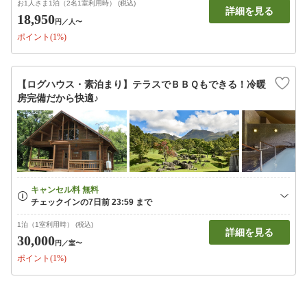
お1人さま1泊（2名1室利用時） (税込)
詳細を見る
18,950
円
／人〜
ポイント(1%)
【ログハウス・素泊まり】テラスでＢＢＱもできる！冷暖
房完備だから快適♪
1泊（1室利用時） (税込)
詳細を見る
30,000
円
／室〜
ポイント(1%)