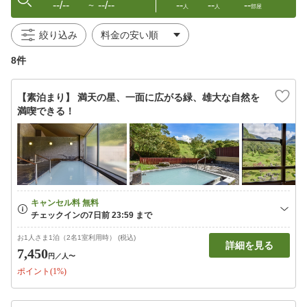
--/--
--/--
--
--
--
〜
人
人
部屋
絞り込み
8件
【素泊まり】 満天の星、一面に広がる緑、雄大な自然を
満喫できる！
お1人さま1泊（2名1室利用時） (税込)
詳細を見る
7,450
円
／人〜
ポイント(1%)