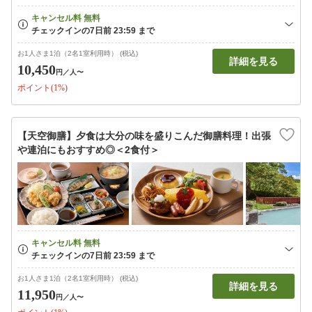
お1人さま1泊（2名1室利用時） (税込)
詳細を見る
10,450
円
／人〜
ポイント(1%)
【天空御膳】夕食は大分の味を盛りこんだ御膳料理！出張
や連泊にもおすすめ◎＜2食付＞
お1人さま1泊（2名1室利用時） (税込)
詳細を見る
11,950
円
／人〜