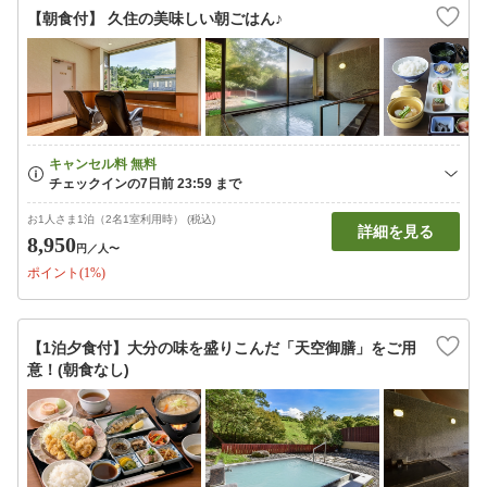
【朝食付】 久住の美味しい朝ごはん♪
お1人さま1泊（2名1室利用時） (税込)
詳細を見る
8,950
円
／人〜
ポイント(1%)
【1泊夕食付】大分の味を盛りこんだ「天空御膳」をご用
意！(朝食なし)