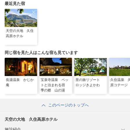
最近見た宿
天空の大地 久住
高原ホテル
同じ宿を見た人はこんな宿も見ています
長湯温泉 かじか
宝泉寺温泉 ペッ
里の旅リゾート
久住温泉 
庵
トと泊まれる宿
ロッジきよかわ
原コテージ
季の郷 山の湯
このページのトップへ
天空の大地 久住高原ホテル
施設紹介