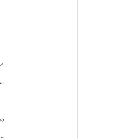
ス
い
もの
ご