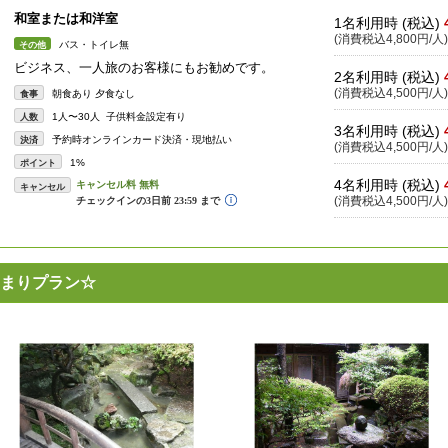
和室または和洋室
1名利用時 (税込)
(消費税込4,800円/人)
バス・トイレ無
その他
ビジネス、一人旅のお客様にもお勧めです。
2名利用時 (税込)
(消費税込4,500円/人)
朝食あり 夕食なし
食事
1人〜30人 子供料金設定有り
人数
3名利用時 (税込)
予約時オンラインカード決済・現地払い
決済
(消費税込4,500円/人)
1%
ポイント
4名利用時 (税込)
キャンセル
(消費税込4,500円/人)
まりプラン☆