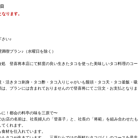
1日
となります。
さい♪
理満喫プラン♪（水曜日を除く）
食処 登喜将本店にて鮮度の良い生きたタコを使った美味しいタコ料理のコー
煮・活きタコ刺身・タコ酢・タコ入りじゃがいも饅頭・タコ天・タコ釜飯・吸
類は、プランには含まれておりませんので登喜将にてご注文・お支払となりま
ルに！都会の料亭の味を三原で〜
このお店の名前は、社長婦人の「登喜子」と、社長の「将範」を組み合わせた
してくれます。
ら食材を仕入れています。
つもタコが生きています。 三原ならではの新鮮なタコづくしのコースを是非