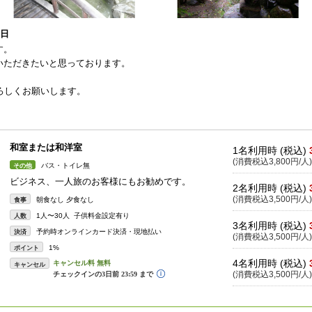
1日
す。
いただきたいと思っております。
ろしくお願いします。
和室または和洋室
1名利用時 (税込)
(消費税込3,800円/人)
バス・トイレ無
その他
ビジネス、一人旅のお客様にもお勧めです。
2名利用時 (税込)
(消費税込3,500円/人)
朝食なし 夕食なし
食事
1人〜30人 子供料金設定有り
人数
3名利用時 (税込)
予約時オンラインカード決済・現地払い
決済
(消費税込3,500円/人)
1%
ポイント
4名利用時 (税込)
キャンセル
(消費税込3,500円/人)