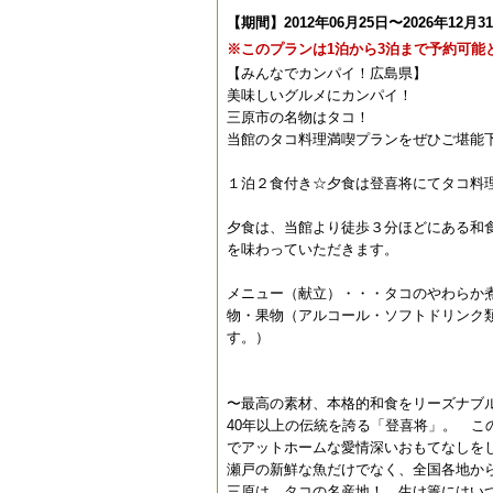
【期間】2012年06月25日〜2026年12月3
※このプランは1泊から3泊まで予約可能
【みんなでカンパイ！広島県】
美味しいグルメにカンパイ！
三原市の名物はタコ！
当館のタコ料理満喫プランをぜひご堪能下
１泊２食付き☆夕食は登喜将にてタコ料
夕食は、当館より徒歩３分ほどにある和
を味わっていただきます。
メニュー（献立）・・・タコのやわらか
物・果物（アルコール・ソフトドリンク
す。）
〜最高の素材、本格的和食をリーズナブ
40年以上の伝統を誇る「登喜将」。 
でアットホームな愛情深いおもてなしを
瀬戸の新鮮な魚だけでなく、全国各地か
三原は、タコの名産地！ 生け簀にはい