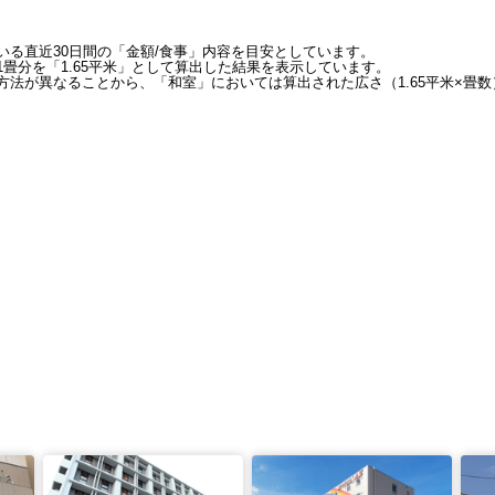
いる直近30日間の「金額/食事」内容を目安としています。
畳分を「1.65平米」として算出した結果を表示しています。
法が異なることから、「和室」においては算出された広さ（1.65平米×畳数