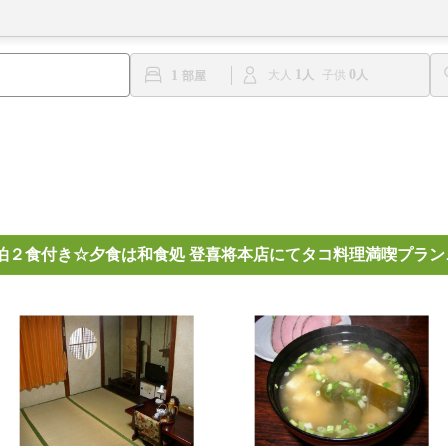
1
0
1
大人
子供
泊２食付き☆夕食は和食処 登喜将本店にてタコ料理満喫プラン