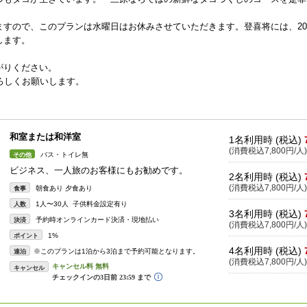
ますので、このプランは水曜日はお休みさせていただきます。登喜将には、2
します。
がりください。
ろしくお願いします。
和室または和洋室
1名利用時 (税込)
(消費税込7,800円/人)
バス・トイレ無
その他
ビジネス、一人旅のお客様にもお勧めです。
2名利用時 (税込)
(消費税込7,800円/人)
朝食あり 夕食あり
食事
1人〜30人 子供料金設定有り
人数
3名利用時 (税込)
予約時オンラインカード決済・現地払い
決済
(消費税込7,800円/人)
1%
ポイント
4名利用時 (税込)
※このプランは1泊から3泊まで予約可能となります。
連泊
(消費税込7,800円/人)
キャンセル