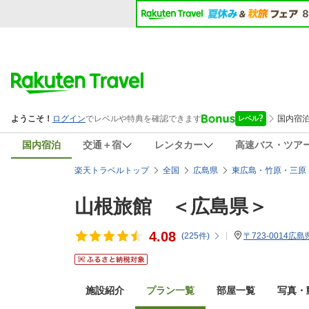
国内宿泊
交通＋宿
レンタカー
高速バス・ツア
楽天トラベルトップ
全国
広島県
東広島・竹原・三原
山根旅館 ＜広島県＞
4.08
(
225
件)
〒723-0014広島
施設紹介
プラン一覧
部屋一覧
写真・動