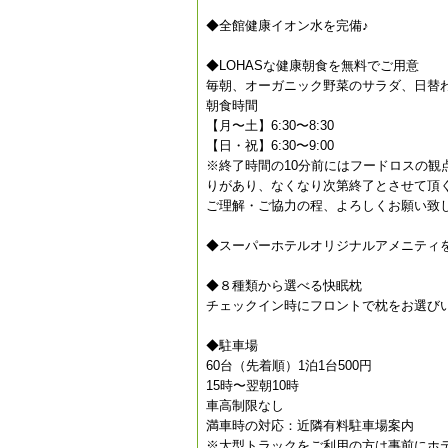
◆全館健康イオン水を完備♪
◆LOHASな健康朝食を無料でご用意
毎朝、オーガニック野菜のサラダ、日替
朝食時間
【月〜土】6:30〜8:30
【日・祝】6:30〜9:00
※終了時間の10分前にはフードロスの
りがあり、なくなり次第終了とさせて頂
ご理解・ご協力の程、よろしくお願い致
◆スーパーホテルオリジナルアメニティ
◆８種類から選べる快眠枕
チェックイン時にフロントで枕をお選び
◆駐車場
60台（先着順）1泊1台500円
15時〜翌朝10時
車高制限なし
満車時の対応：近隣有料駐車場案内
※大型トラックをご利用の方は事前にホ