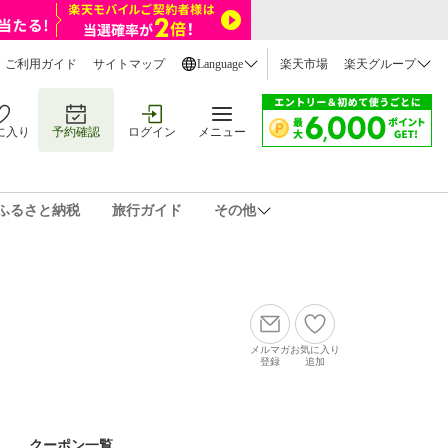
ご利用ガイド
サイトマップ
Language
楽天市場
楽天グループ
に入り
予約確認
ログイン
メニュー
ふるさと納税
旅行ガイド
その他
メルマガ
お気に入り
登録
追加
クーポン一覧