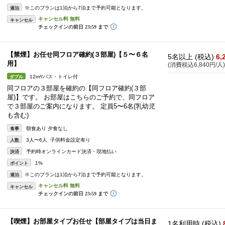
※このプランは1泊から7泊まで予約可能となります。
連泊
キャンセル
【禁煙】お任せ同フロア確約(３部屋)【５〜６名
5名以上 (税込)
6,
用】
(消費税込6,840円/人)
12m²/バス・トイレ付
ダブル
同フロアの３部屋を確約の【同フロア確約(３部
屋)】です。 お部屋はこちらのご予約で、同フロア
で３部屋のご案内になります。 定員5〜6名(乳幼児
も含む)
朝食あり 夕食なし
食事
3人〜6人 子供料金設定有り
人数
予約時オンラインカード決済・現地払い
決済
1%
ポイント
※このプランは1泊から7泊まで予約可能となります。
連泊
キャンセル
【喫煙】お部屋タイプお任せ【部屋タイプは当日ま
1名利用時 (税込)