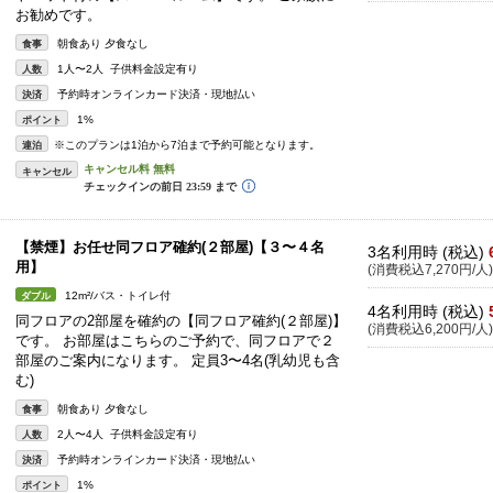
お勧めです。
朝食あり 夕食なし
食事
1人〜2人 子供料金設定有り
人数
予約時オンラインカード決済・現地払い
決済
1%
ポイント
※このプランは1泊から7泊まで予約可能となります。
連泊
キャンセル
【禁煙】お任せ同フロア確約(２部屋)【３〜４名
3名利用時 (税込)
用】
(消費税込7,270円/人)
12m²/バス・トイレ付
ダブル
4名利用時 (税込)
同フロアの2部屋を確約の【同フロア確約(２部屋)】
(消費税込6,200円/人)
です。 お部屋はこちらのご予約で、同フロアで２
部屋のご案内になります。 定員3〜4名(乳幼児も含
む)
朝食あり 夕食なし
食事
2人〜4人 子供料金設定有り
人数
予約時オンラインカード決済・現地払い
決済
1%
ポイント