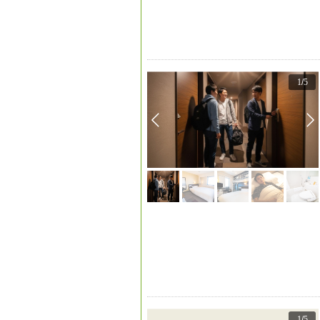
1
/
5
1
/
5