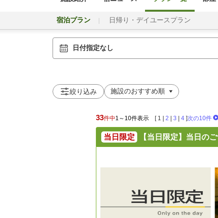
宿泊プラン
日帰り・デイユースプラン
日付指定なし
絞り込み
33
件中
1～10件表示
[
1
|
2
|
3
|
4
]
次の10件
当日限定
【当日限定】当日のご