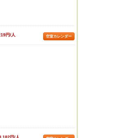
219円/人
空室カレンダー
8,182円/人