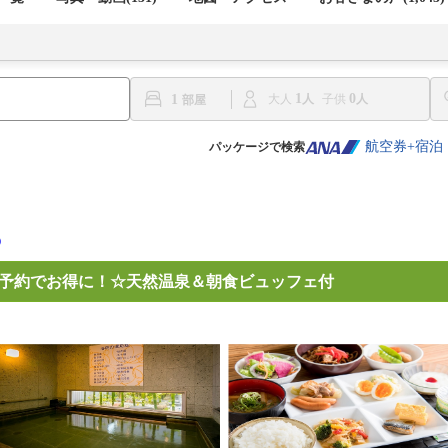
1
0
1
大人
子供
航空券+宿泊
パッケージで検索
予約でお得に！☆天然温泉＆朝食ビュッフェ付