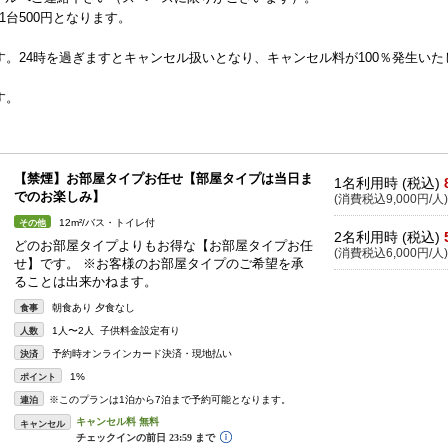
台500円となります。
す。24時を過ぎますとキャンセル扱いとなり、キャンセル料が100％発生いた
す。
【禁煙】お部屋タイプお任せ【部屋タイプは当日ま
1名利用時 (税込)
でのお楽しみ】
(消費税込9,000円/人)
12m²/バス・トイレ付
その他
2名利用時 (税込)
どのお部屋タイプよりもお得な【お部屋タイプお任
(消費税込6,000円/人)
せ】です。 ※お客様のお部屋タイプのご希望を承
ることは出来かねます。
朝食あり 夕食なし
食事
1人〜2人 子供料金設定有り
人数
予約時オンラインカード決済・現地払い
決済
1%
ポイント
※このプランは1泊から7泊まで予約可能となります。
連泊
キャンセル