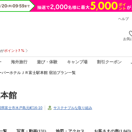
ヘルプ
お気
ー
海外旅行
遊び・体験
キャンプ場
割引クーポン
ーパーホテルＪＲ富士駅本館 宿泊プラン一覧
駅本館
静岡県富士市水戸島元町16-10
サステナブルな取り組み
一覧
写真・動画(131)
地図・アクセス
お客さまの声(
1,043
)