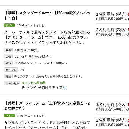
【禁煙】スタンダードルーム【150cm幅ダブルベッ
1名利用時 (税込)
ド１台】
(消費税込9,200円/人)
12m²/バス・トイレ付
ダブル
2名利用時 (税込)
スーパーホテルで最もスタンダードなお部屋である
(消費税込6,100円/人)
【スタンダードルーム】です。 150cm幅のダブル
サイズのワイドベッドでぐっすりお休み下さい。
朝食あり 夕食なし
食事
1人〜2人 子供料金設定有り
人数
予約時オンラインカード決済・現地払い
決済
1%
ポイント
※このプランは1泊から7泊まで予約可能となります。
連泊
キャンセル
【禁煙】スーパールーム【上下型ツイン 定員１〜2
1名利用時 (税込)
名幼児含む】
(消費税込9,400円/人)
12m²/バス・トイレ付
ツイン
2名利用時 (税込)
ダブルサイズのワイドベッドとお子様に人気のロフ
(消費税込6,200円/人)
トベッド付の【スーパールーム】です。 ご家族に