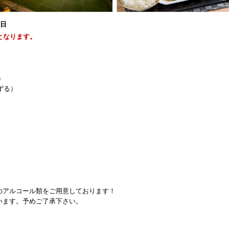
1日
となります。
）
ずる）
のアルコール類をご用意しております！
います。予めご了承下さい。