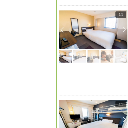
1
/
5
1
/
5