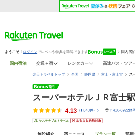
国内宿泊
交通＋宿
レンタカー
高速バス・ツア
ス
楽天トラベルトップ
全国
静岡県
富士・富士宮
スーパーホテルＪＲ富士
4.13
(
1,043
件)
〒416-0922
サステナブルトラベル
施設紹介
宿ニュース
プラン一覧
部屋