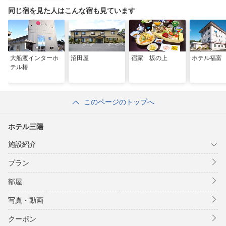
同じ宿を見た人はこんな宿も見ています
大船渡インターホ
沼田屋
宿家 坂の上
ホテル福富
テル椿
このページのトップへ
ホテル三陽
施設紹介
プラン
部屋
写真・動画
クーポン