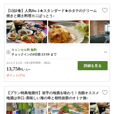
【1泊2食】人気No.1★スタンダード★ホタテのクリーム
焼きと郷土料理カニばっとう♪
お1人さま1泊（3名1室利用時） (税込)
詳細を見る
13,750
円
／人〜
ポイント(1%)
【プラン特典地酒付】岩手の地酒を味わう！当館オススメ
地酒は辛口♪美味しい海の幸と相性抜群のオトナ旅♪