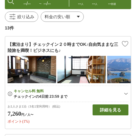
--/--
--/--
--
--
--
〜
人
人
部屋
絞り込み
13件
【素泊まり】チェックイン２０時までOK♪自由気ままな三
陸旅を満喫！ビジネスにも♪
お1人さま1泊（3名1室利用時） (税込)
詳細を見る
7,260
円
／人〜
ポイント(1%)