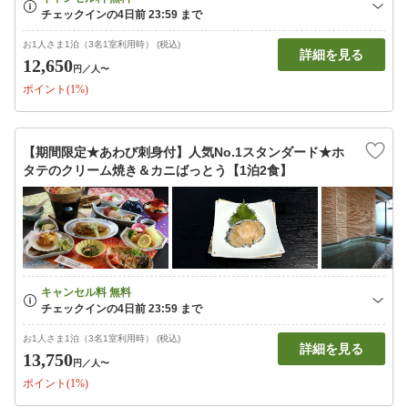
お1人さま1泊（3名1室利用時） (税込)
詳細を見る
12,650
円
／人〜
ポイント(1%)
【期間限定★あわび刺身付】人気No.1スタンダード★ホ
タテのクリーム焼き＆カニばっとう【1泊2食】
お1人さま1泊（3名1室利用時） (税込)
詳細を見る
13,750
円
／人〜
ポイント(1%)