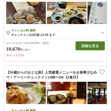
お1人さま1泊（3名1室利用時） (税込)
詳細を見る
10,670
円
／人〜
ポイント(1%)
【50歳からのおとな旅】人気厳選メニューをお食事少なめ
で！アーリーチェックイン14時〜OK【2食付】