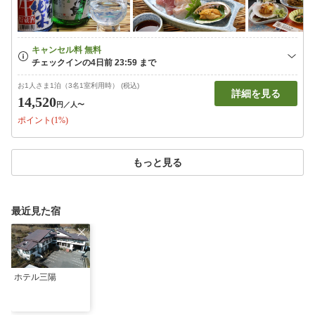
お1人さま1泊（3名1室利用時） (税込)
詳細を見る
14,520
円
／人〜
ポイント(1%)
もっと見る
最近見た宿
ホテル三陽