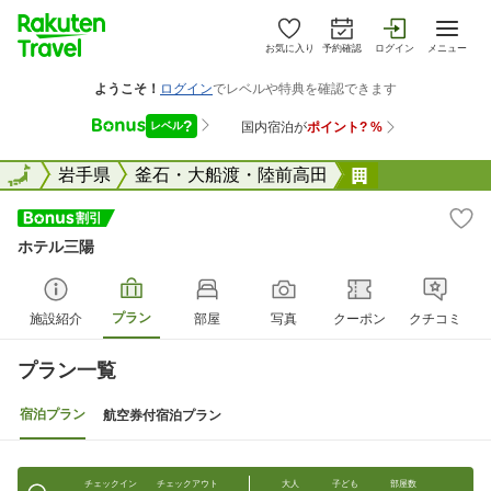
お気に入り
予約確認
ログイン
メニュー
全国
全国
岩手県
釜石・大船渡・陸前高田
ホテル三陽
ホテル三陽
プラン
施設紹介
部屋
写真
クーポン
クチコミ
プラン一覧
宿泊プラン
航空券付宿泊プラン
チェックイン
チェックアウト
大人
子ども
部屋数