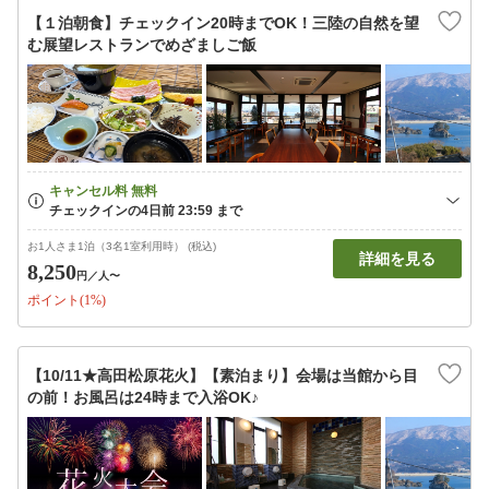
【１泊朝食】チェックイン20時までOK！三陸の自然を望
む展望レストランでめざましご飯
お1人さま1泊（3名1室利用時） (税込)
詳細を見る
8,250
円
／人〜
ポイント(1%)
【10/11★高田松原花火】【素泊まり】会場は当館から目
の前！お風呂は24時まで入浴OK♪