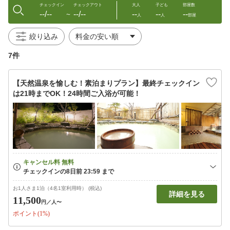
チェックイン
チェックアウト
大人
子ども
部屋数
--/--
--/--
--
--
--
〜
人
人
部屋
絞り込み
7件
【天然温泉を愉しむ！素泊まりプラン】最終チェックイン
は21時までOK！24時間ご入浴が可能！
お1人さま1泊（4名1室利用時） (税込)
詳細を見る
11,500
円
／人〜
ポイント(1%)