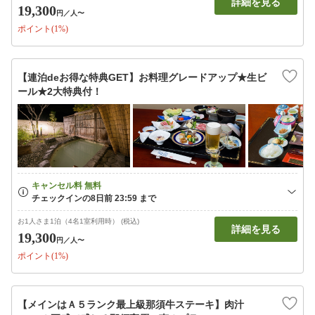
詳細を見る
19,300
円
／人〜
ポイント(1%)
【連泊deお得な特典GET】お料理グレードアップ★生ビ
ール★2大特典付！
お1人さま1泊（4名1室利用時） (税込)
詳細を見る
19,300
円
／人〜
ポイント(1%)
【メインはＡ５ランク最上級那須牛ステーキ】肉汁