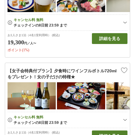
お1人さま1泊（4名1室利用時） (税込)
詳細を見る
19,300
円
／人〜
ポイント(1%)
【女子会特典付プラン】夕食時にワインフルボトル720ml
をプレゼント！女の子だけの特権★
お1人さま1泊（4名1室利用時） (税込)