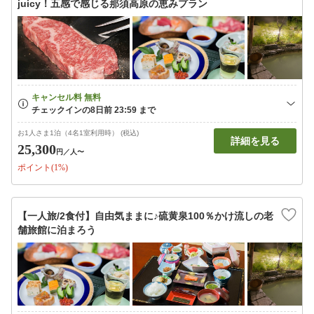
juicy！五感で感じる那須高原の恵みプラン
お1人さま1泊（4名1室利用時） (税込)
詳細を見る
25,300
円
／人〜
ポイント(1%)
【一人旅/2食付】自由気ままに♪硫黄泉100％かけ流しの老
舗旅館に泊まろう