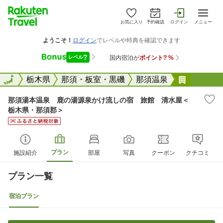
お気に入り
予約確認
ログイン
メニュー
全国
全国
栃木県
那須・板室・黒磯
那須温泉
那須湯本
那須湯本温泉 鹿の湯源泉かけ流しの宿 旅館 清水屋＜
栃木県・那須郡＞
プラン
施設紹介
部屋
写真
クーポン
クチコミ
プラン一覧
宿泊プラン