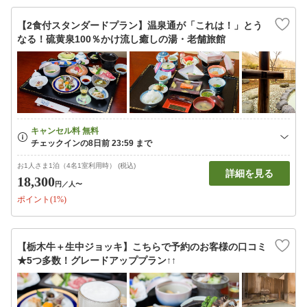
【2食付スタンダードプラン】温泉通が「これは！」とう
なる！硫黄泉100％かけ流し癒しの湯・老舗旅館
お1人さま1泊（4名1室利用時） (税込)
詳細を見る
18,300
円
／人〜
ポイント(1%)
【栃木牛＋生中ジョッキ】こちらで予約のお客様の口コミ
★5つ多数！グレードアッププラン↑↑