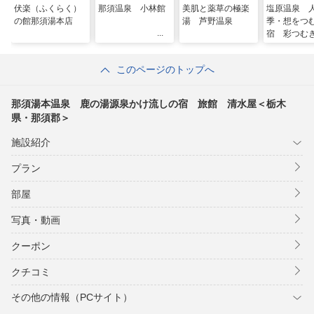
伏楽（ふくらく）
那須温泉 小林館
美肌と薬草の極楽
塩原温泉 
の館那須湯本店
湯 芦野温泉
季・想をつ
宿 彩つむ
このページのトップへ
那須湯本温泉 鹿の湯源泉かけ流しの宿 旅館 清水屋＜栃木
県・那須郡＞
施設紹介
プラン
部屋
写真・動画
クーポン
クチコミ
その他の情報（PCサイト）