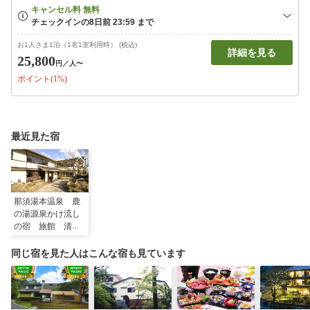
お1人さま1泊（1名1室利用時） (税込)
詳細を見る
25,800
円
／人〜
ポイント(1%)
最近見た宿
那須湯本温泉 鹿
の湯源泉かけ流し
の宿 旅館 清水
屋＜栃木県・那須
郡＞
同じ宿を見た人はこんな宿も見ています