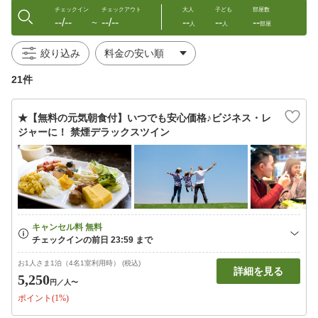
チェックイン
チェックアウト
大人
子ども
部屋数
--/--
--/--
--
--
--
〜
人
人
部屋
絞り込み
21件
★【無料の元気朝食付】いつでも安心価格♪ビジネス・レ
ジャーに！ 禁煙デラックスツイン
お1人さま1泊（4名1室利用時） (税込)
詳細を見る
5,250
円
／人〜
ポイント(1%)