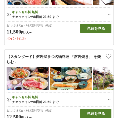
お1人さま1泊（2名1室利用時） (税込)
詳細を見る
11,500
円
／人〜
ポイント(1%)
【スタンダード】熔岩温泉◇名物料理 『溶岩焼き』 を楽
しむ♪
お1人さま1泊（2名1室利用時） (税込)
詳細を見る
12,500
円
／人〜