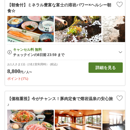
【朝食付】ミネラル豊富な富士の溶岩パワー×ヘルシー朝
食☆
お1人さま1泊（2名1室利用時） (税込)
詳細を見る
8,800
円
／人〜
ポイント(1%)
【価格重視】今がチャンス！豚肉定食で熔岩温泉の安心旅
♪