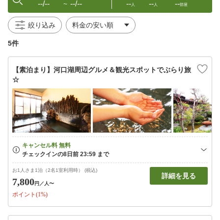
--/--
--/--
--
--
--
〜
人
人
部屋
絞り込み
5件
【素泊まり】河口湖周辺グルメ＆観光スポットでぶらり旅
☆
お1人さま1泊（2名1室利用時） (税込)
詳細を見る
7,800
円
／人〜
ポイント(1%)