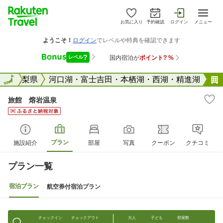
お気に入り
予約確認
ログイン
メニュー
全国
山梨県
全国
河口湖・富士吉田・本栖湖・西湖・精進湖
旅館 熔岩温泉
プラン
施設紹介
部屋
写真
クーポン
クチコミ
プラン一覧
宿泊プラン
航空券付宿泊プラン
チェックイン
チェックアウト
大人
子ども
部屋数