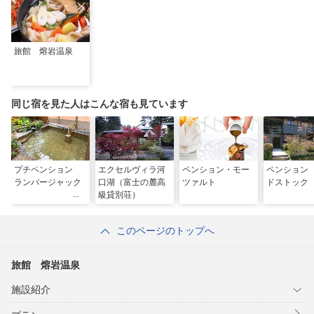
旅館 熔岩温泉
同じ宿を見た人はこんな宿も見ています
プチペンション
エクセルヴィラ河
ペンション・モー
ペンション
ランバージャック
口湖（富士の麓高
ツァルト
ドストック
級貸別荘）
このページのトップへ
旅館 熔岩温泉
施設紹介