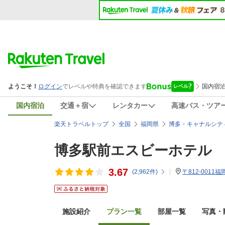
国内宿泊
交通＋宿
レンタカー
高速バス・ツア
楽天トラベルトップ
全国
福岡県
博多・キャナルシテ
博多駅前エスビーホテル
3.67
(
2,962
件)
〒812-0011
施設紹介
プラン一覧
部屋一覧
写真・動