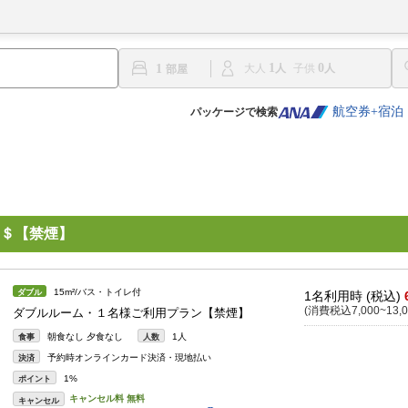
1
0
1
大人
子供
航空券+宿泊
パッケージで検索
＄【禁煙】
15m²/バス・トイレ付
ダブル
1名利用時 (税込)
(消費税込7,000~13,0
ダブルルーム・１名様ご利用プラン【禁煙】
朝食なし 夕食なし
1人
食事
人数
予約時オンラインカード決済・現地払い
決済
1%
ポイント
キャンセル