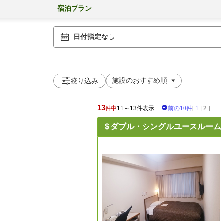
宿泊プラン
日付指定なし
絞り込み
13
件中
11～13件表示
前の10件
[
1
|
2
]
＄ダブル・シングルユースルーム