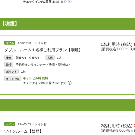
【喫煙】
15m²/バス・トイレ付
ダブル
1名利用時 (税込)
(消費税込7,000~13,0
ダブル・ルーム１名様ご利用プラン【喫煙】
朝食なし 夕食なし
1人
食事
人数
予約時オンラインカード決済・現地払い
決済
1%
ポイント
キャンセル
22m²/バス・トイレ付
ツイン
2名利用時 (税込)
(消費税込8,000円/人)
ツインルーム【禁煙】