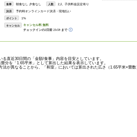
朝食なし 夕食なし
2人 子供料金設定有り
食事
人数
予約時オンラインカード決済・現地払い
決済
1%
ポイント
キャンセル
いる直近30日間の「金額/食事」内容を目安としています。
畳分を「1.65平米」として算出した結果を表示しています。
法が異なることから、「和室」においては算出された広さ（1.65平米×畳数