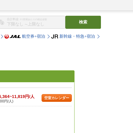
合計料金
※1部屋あたりの税込金額
検索
〜
航空券+宿泊
新幹線・特急+宿泊
6,364~11,819円/人
空室カレンダー
00円/人)