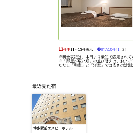
13
件中
11～13件表示
前の10件
[
1
|
2
]
※料金表記は、本日より最短で設定されて
※「部屋が広い順」の並び替えは、およそ1
ただし「和室」と「洋室」では広さの計測方
最近見た宿
博多駅前エスビーホテル