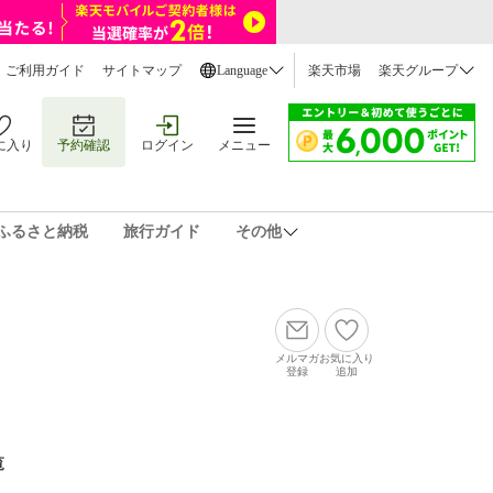
ご利用ガイド
サイトマップ
Language
楽天市場
楽天グループ
に入り
予約確認
ログイン
メニュー
ふるさと納税
旅行ガイド
その他
メルマガ
お気に入り
登録
追加
覧