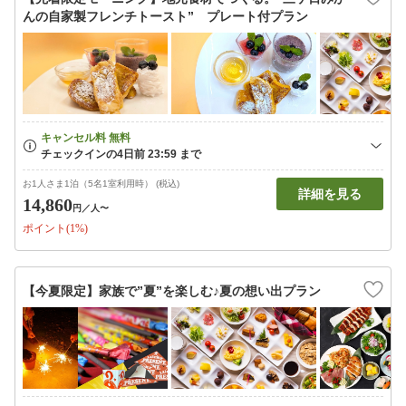
んの自家製フレンチトースト” プレート付プラン
お1人さま1泊（5名1室利用時） (税込)
詳細を見る
14,860
円
／人〜
ポイント(1%)
【今夏限定】家族で”夏”を楽しむ♪夏の想い出プラン