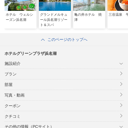
ホテル ウェルシ
グランドメルキュ
亀の井ホテル 焼
三谷温泉 
ーズン浜名湖
ール浜名湖リゾー
津
ト＆スパ
このページのトップへ
ホテルグリーンプラザ浜名湖
施設紹介
プラン
部屋
写真・動画
クーポン
クチコミ
その他の情報（PCサイト）