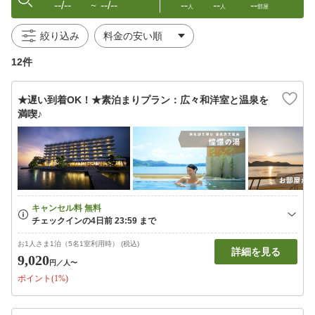
--/--
--/--
--
--
--
〜
人
人
部屋
絞り込み
12件
★遅い到着OK！★素泊まりプラン：広々和洋室と温泉を
満喫♪
お1人さま1泊（5名1室利用時） (税込)
詳細を見る
9,020
円
／人〜
ポイント(1%)