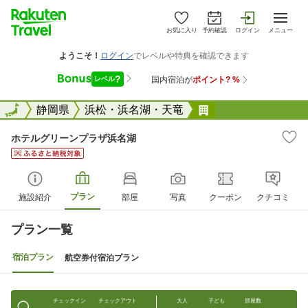
お気に入り
予約確認
ログイン
メニュー
全国
全国
静岡県
浜松・浜名湖・天竜
ホテルグリーンプ
ホテルグリーンプラザ浜名湖
プラン
施設紹介
部屋
写真
クーポン
クチコミ
プラン一覧
宿泊プラン
航空券付宿泊プラン
チェックイン
チェックアウト
大人
子ども
部屋数