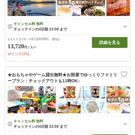
お1人さま1泊（5名1室利用時） (税込)
詳細を見る
13,720
円
／人〜
ポイント(1%)
★おもちゃやゲーム貸出無料★お部屋でゆっくりファミリ
ープラン：チェックアウトも11時OK♪