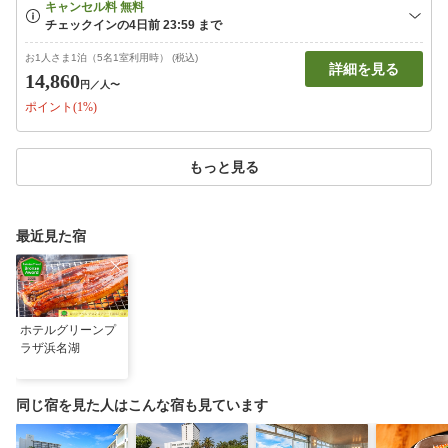
お1人さま1泊（5名1室利用時） (税込)
詳細を見る
14,860
円
／人〜
ポイント(1%)
もっと見る
最近見た宿
ホテルグリーンプ
ラザ浜名湖
同じ宿を見た人はこんな宿も見ています