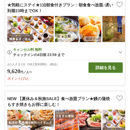
★気軽にステイ★1泊朝食付きプラン：朝食食べ放題♪遅い
到着23時までOK！
お1人さま1泊（5名1室利用時） (税込)
詳細を見る
9,620
円
／人〜
ポイント(1%)
NEW 【夏休み＆秋旅SALE】食べ放題プラン★鰻の蒲焼
もすき焼きもお得に楽しむ！