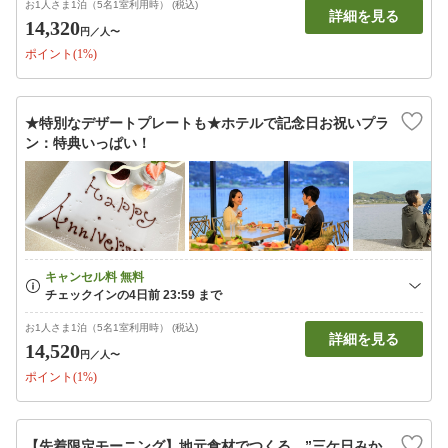
お1人さま1泊（5名1室利用時） (税込)
詳細を見る
14,320
円
／人〜
ポイント(1%)
★特別なデザートプレートも★ホテルで記念日お祝いプラ
ン：特典いっぱい！
お1人さま1泊（5名1室利用時） (税込)
詳細を見る
14,520
円
／人〜
ポイント(1%)
【先着限定モーニング】地元食材でつくる。”三ケ日みか