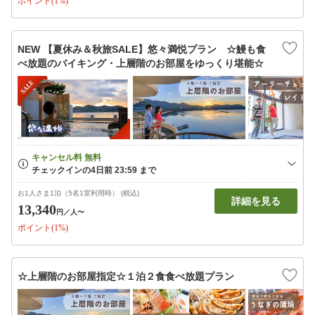
ポイント(1%)
NEW 【夏休み＆秋旅SALE】悠々満悦プラン ☆鰻も食
べ放題のバイキング・上層階のお部屋をゆっくり堪能☆
お1人さま1泊（5名1室利用時） (税込)
詳細を見る
13,340
円
／人〜
ポイント(1%)
☆上層階のお部屋指定☆１泊２食食べ放題プラン