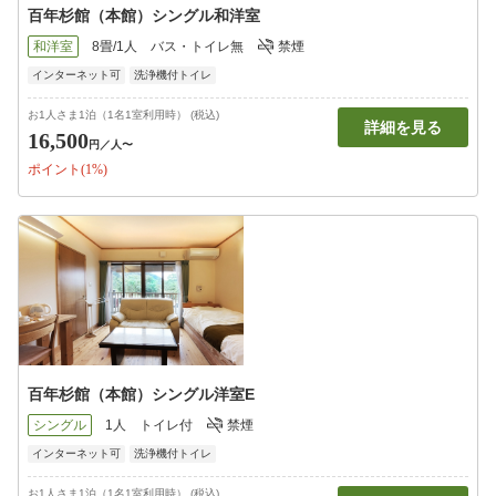
百年杉館（本館）シングル和洋室
和洋室
8畳/1人
バス・トイレ無
禁煙
インターネット可
洗浄機付トイレ
お1人さま1泊（1名1室利用時） (税込)
詳細を見る
16,500
円
／人〜
ポイント(1%)
百年杉館（本館）シングル洋室E
シングル
1人
トイレ付
禁煙
インターネット可
洗浄機付トイレ
お1人さま1泊（1名1室利用時） (税込)