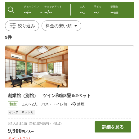
チェックイン
チェックアウト
大人
子ども
部屋数
--/--
--/--
--
--
--
〜
人
人
部屋
絞り込み
9件
創業館（別館） ツイン和室8畳＆2ベット
和室
1人〜2人
バス・トイレ無
禁煙
インターネット可
お1人さま1泊（2名1室利用時） (税込)
詳細を見る
9,900
円
／人〜
ポイント(1%)