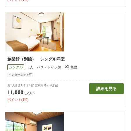
創業館（別館） シングル洋室
シングル
1人
バス・トイレ無
禁煙
インターネット可
お1人さま1泊（1名1室利用時） (税込)
詳細を見る
11,000
円
／人〜
ポイント(1%)