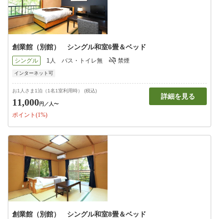
創業館（別館） シングル和室6畳＆ベッド
シングル
1人
バス・トイレ無
禁煙
インターネット可
お1人さま1泊（1名1室利用時） (税込)
詳細を見る
11,000
円
／人〜
ポイント(1%)
創業館（別館） シングル和室8畳＆ベッド