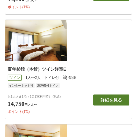
円
／人〜
ポイント(1%)
百年杉館（本館）ツイン洋室E
ツイン
1人〜2人
トイレ付
禁煙
インターネット可
洗浄機付トイレ
お1人さま1泊（2名1室利用時） (税込)
詳細を見る
14,750
円
／人〜
ポイント(1%)