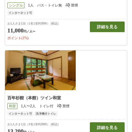
シングル
1人
バス・トイレ無
禁煙
インターネット可
お1人さま1泊（1名1室利用時） (税込)
詳細を見る
11,000
円
／人〜
ポイント(1%)
百年杉館（本館）ツイン和室
和室
1人〜2人
トイレ付
禁煙
インターネット可
洗浄機付トイレ
お1人さま1泊（2名1室利用時） (税込)
詳細を見る
13,200