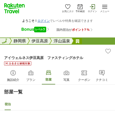
お気に入り
予約確認
ログイン
メニュー
全国
全国
静岡県
伊豆高原
浮山温泉
アイウェルネス伊
アイウェルネス伊豆高原 ファスティングホテル
部屋
施設紹介
プラン
写真
クーポン
クチコミ
部屋一覧
宿泊