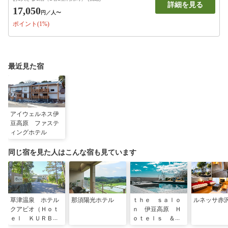
詳細を見る
17,050
円
／人〜
ポイント(1%)
最近見た宿
アイウェルネス伊
豆高原 ファステ
ィングホテル
同じ宿を見た人はこんな宿も見ています
草津温泉 ホテル
那須陽光ホテル
ｔｈｅ ｓａｌｏ
ルネッサ赤
クアビオ（Ｈｏｔ
ｎ 伊豆高原 Ｈ
ｅｌ ＫＵＲＢＩ
ｏｔｅｌｓ ＆
Ｏ）
Ｒｅｓｏｒｔ