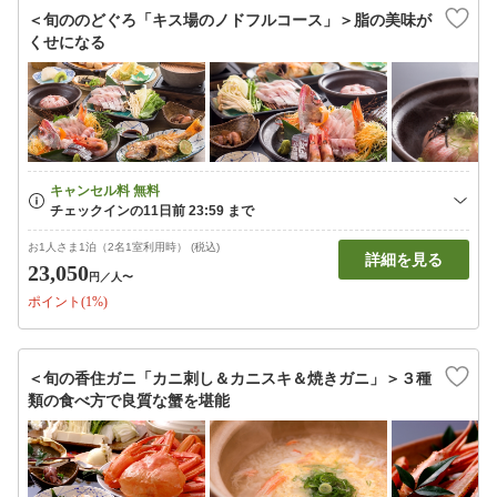
＜旬ののどぐろ「キス場のノドフルコース」＞脂の美味が
くせになる
お1人さま1泊（2名1室利用時） (税込)
詳細を見る
23,050
円
／人〜
ポイント(1%)
＜旬の香住ガニ「カニ刺し＆カニスキ＆焼きガニ」＞３種
類の食べ方で良質な蟹を堪能