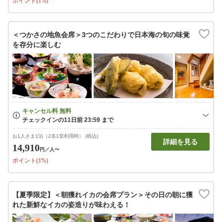
ポイント(1%)
＜つかさの地魚会席＞3つのこだわりで日本海の旬の味覚
を存分に楽しむ
お1人さま1泊（2名1室利用時） (税込)
詳細を見る
14,910
円
／人〜
ポイント(1%)
【夏季限定】＜朝獲れイカの会席プラン＞その日の朝に獲
れた新鮮なイカの姿造りが味わえる！