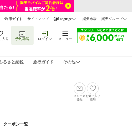
ご利用ガイド
サイトマップ
Language
楽天市場
楽天グループ
に入り
予約確認
ログイン
メニュー
ふるさと納税
旅行ガイド
その他
メルマガ
お気に入り
登録
追加
クーポン一覧