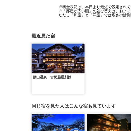
※料金表記は、本日より最短で設定されて
※「部屋が広い順」の並び替えは、およそ1
ただし「和室」と「洋室」では広さの計測
最近見た宿
銀山温泉 古勢起屋別館
同じ宿を見た人はこんな宿も見ています