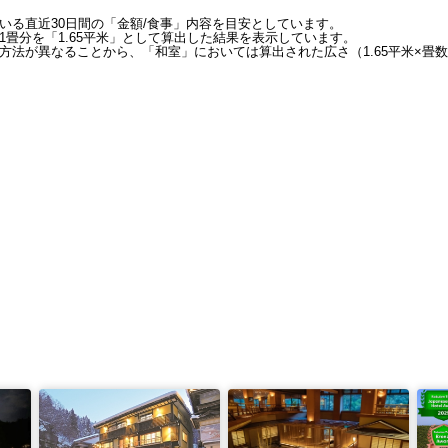
いる直近30日間の「金額/食事」内容を目安としています。
畳分を「1.65平米」として算出した結果を表示しています。
方法が異なることから、「和室」においては算出された広さ（1.65平米×畳数