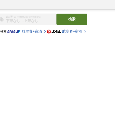
合計料金
※1部屋あたりの税込金額
検索
〜
航空券+宿泊
航空券+宿泊
で検索
。