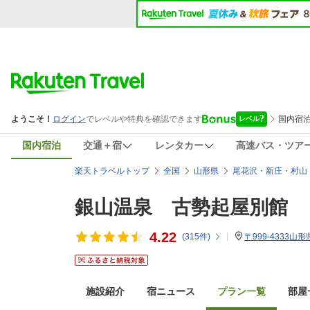
国内宿泊
交通＋宿
レンタカー
高速バス・ツア
楽天トラベルトップ
全国
山形県
尾花沢・新庄・村山
銀山温泉 古勢起屋別館
4.22
(
315
件)
〒999-4333山
施設紹介
宿ニュース
プラン一覧
部屋