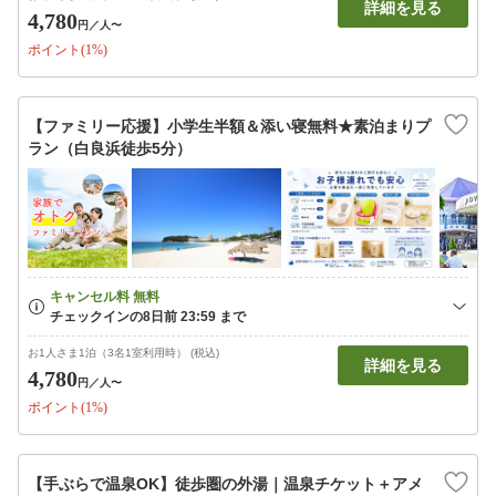
詳細を見る
4,780
円
／人〜
ポイント(1%)
【ファミリー応援】小学生半額＆添い寝無料★素泊まりプ
ラン（白良浜徒歩5分）
お1人さま1泊（3名1室利用時） (税込)
詳細を見る
4,780
円
／人〜
ポイント(1%)
【手ぶらで温泉OK】徒歩圏の外湯｜温泉チケット＋アメ