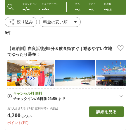
チェックイン
チェックアウト
大人
子ども
部屋数
--/--
--/--
--
--
--
〜
人
人
部屋
絞り込み
9件
【連泊割】白良浜徒歩5分＆飲食街すぐ｜動きやすい立地
でゆったり滞在！
お1人さま1泊（3名1室利用時） (税込)
詳細を見る
4,200
円
／人〜
ポイント(1%)