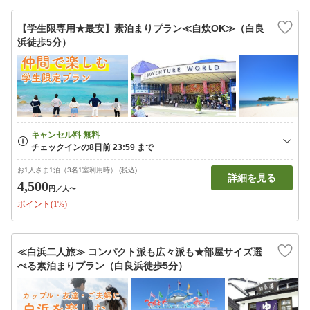
【学生限専用★最安】素泊まりプラン≪自炊OK≫（白良
浜徒歩5分）
お1人さま1泊（3名1室利用時） (税込)
詳細を見る
4,500
円
／人〜
ポイント(1%)
≪白浜二人旅≫ コンパクト派も広々派も★部屋サイズ選
べる素泊まりプラン（白良浜徒歩5分）