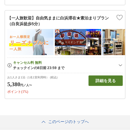
【一人旅歓迎】自由気ままに白浜滞在★素泊まりプラン
（白良浜徒歩5分）
お1人さま1泊（1名1室利用時） (税込)
詳細を見る
5,380
円
／人〜
ポイント(1%)
このページのトップへ