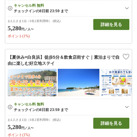
お1人さま1泊（3名1室利用時） (税込)
詳細を見る
5,280
円
／人〜
ポイント(1%)
【夏休み×白良浜】徒歩5分＆飲食店街すぐ｜素泊まりで自
由に楽しむ好立地ステイ
お1人さま1泊（3名1室利用時） (税込)
詳細を見る
5,280
円
／人〜
ポイント(1%)