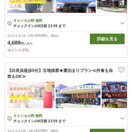
お1人さま1泊（2名1室利用時） (税込)
詳細を見る
4,680
円
／人〜
ポイント(1%)
【白良浜徒歩5分】立地抜群★素泊まりプラン≪外食も自
炊もOK≫
お1人さま1泊（3名1室利用時） (税込)