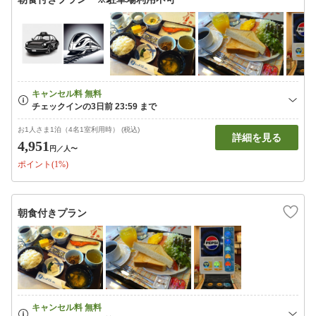
お1人さま1泊（4名1室利用時） (税込)
詳細を見る
4,951
円
／人〜
ポイント(1%)
朝食付きプラン