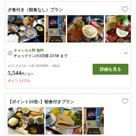
夕食付き（朝食なし）プラン
お1人さま1泊（4名1室利用時） (税込)
詳細を見る
5,544
円
／人〜
ポイント(1%)
【ポイント10倍♪】朝食付きプラン