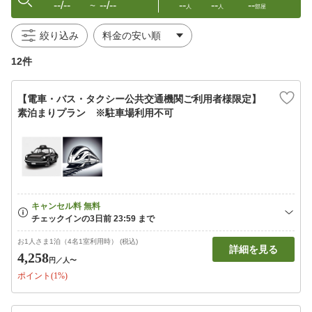
--/--
--/--
--
--
--
〜
人
人
部屋
絞り込み
12件
【電車・バス・タクシー公共交通機関ご利用者様限定】
素泊まりプラン ※駐車場利用不可
お1人さま1泊（4名1室利用時） (税込)
詳細を見る
4,258
円
／人〜
ポイント(1%)