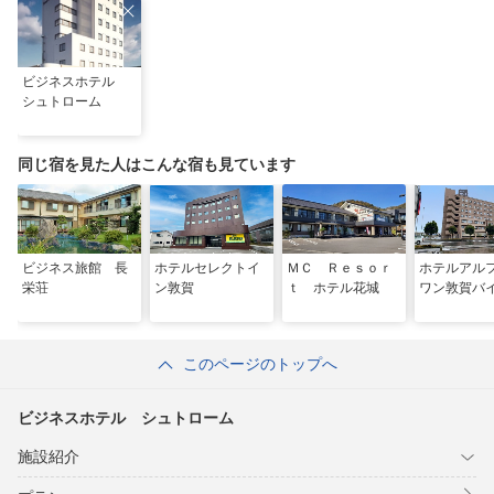
ビジネスホテル
シュトローム
同じ宿を見た人はこんな宿も見ています
ビジネス旅館 長
ホテルセレクトイ
ＭＣ Ｒｅｓｏｒ
ホテルアル
栄荘
ン敦賀
ｔ ホテル花城
ワン敦賀バ
このページのトップへ
ビジネスホテル シュトローム
施設紹介