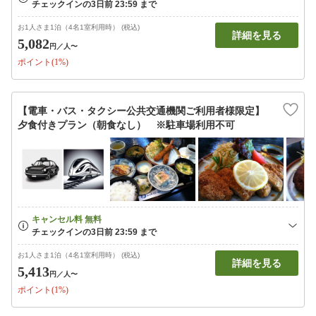
お1人さま1泊（4名1室利用時） (税込)
詳細を見る
5,082
円
／人〜
ポイント(1%)
【電車・バス・タクシー公共交通機関ご利用者様限定】
夕食付きプラン（朝食なし） ※駐車場利用不可
お1人さま1泊（4名1室利用時） (税込)
詳細を見る
5,413
円
／人〜
ポイント(1%)