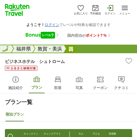
お気に入り
予約確認
ログイン
メニュー
全国
全国
福井県
敦賀・美浜
ビジネスホテル シュトロ
ビジネスホテル シュトローム
プラン
施設紹介
部屋
写真
クーポン
クチコミ
プラン一覧
宿泊プラン
チェックイン
チェックアウト
大人
子ども
部屋数