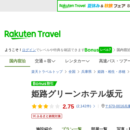
国内宿泊
交通＋宿
レンタカー
高速バス・ツア
楽天トラベルトップ
全国
兵庫県
姫路・相生・赤穂
姫路グリーンホテル坂元
2.75
(
2,142
件)
〒670-0016
施設紹介
プラン一覧
部屋一覧
写真・動