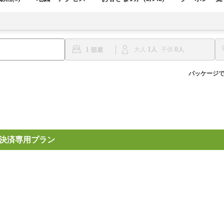
1
0
1
大人
子供
パッケージ
決済専用プラン