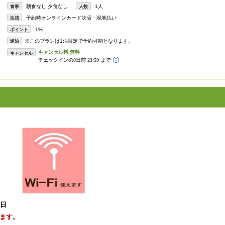
朝食なし 夕食なし
1人
食事
人数
予約時オンラインカード決済・現地払い
決済
1%
ポイント
※このプランは1泊限定で予約可能となります。
連泊
キャンセル
1日
ます。