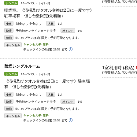
(消費税込5,700円/室)
14m²/バス・トイレ付
シングル
喫煙室。《清掃及びタオル交換は2日に一度です》
駐車場有 但し台数限定(先着順）
朝食なし 夕食なし
1人
食事
人数
予約時オンラインカード決済
1%
決済
ポイント
※このプランは1泊限定で予約可能となります。
連泊
キャンセル
禁煙シングルルーム
1室利用時 (税込)
(消費税込5,700円/室)
14m²/バス・トイレ付
シングル
《清掃及びタオル交換は2日に一度です》駐車場
有 但し台数限定(先着順）
朝食なし 夕食なし
1人
食事
人数
予約時オンラインカード決済
1%
決済
ポイント
※このプランは1泊限定で予約可能となります。
連泊
キャンセル