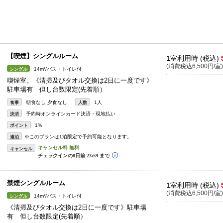
【喫煙】シングルルーム
1室利用時 (税込)
(消費税込6,500円/室)
14m²/バス・トイレ付
シングル
喫煙室。《清掃及びタオル交換は2日に一度です》
駐車場有 但し台数限定(先着順）
朝食なし 夕食なし
1人
食事
人数
予約時オンラインカード決済・現地払い
決済
1%
ポイント
※このプランは1泊限定で予約可能となります。
連泊
キャンセル
禁煙シングルルーム
1室利用時 (税込)
(消費税込6,500円/室)
14m²/バス・トイレ付
シングル
《清掃及びタオル交換は2日に一度です》駐車場
有 但し台数限定(先着順）