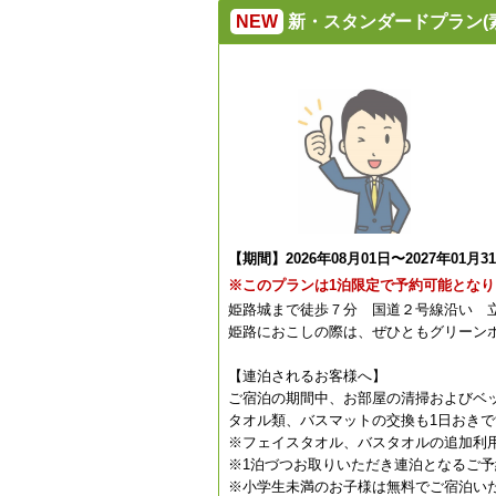
NEW
新・スタンダードプラン(
【期間】2026年08月01日〜2027年01月3
※このプランは1泊限定で予約可能となり
姫路城まで徒歩７分 国道２号線沿い 
姫路におこしの際は、ぜひともグリーン
【連泊されるお客様へ】
ご宿泊の期間中、お部屋の清掃およびベ
タオル類、バスマットの交換も1日おきで
※フェイスタオル、バスタオルの追加利
※1泊づつお取りいただき連泊となるご予
※小学生未満のお子様は無料でご宿泊い