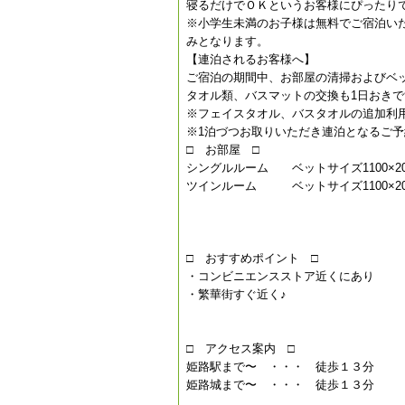
寝るだけでＯＫというお客様にぴったり
※小学生未満のお子様は無料でご宿泊い
みとなります。
【連泊されるお客様へ】
ご宿泊の期間中、お部屋の清掃およびベ
タオル類、バスマットの交換も1日おきで
※フェイスタオル、バスタオルの追加利
※1泊づつお取りいただき連泊となるご予
□ お部屋 □
シングルルーム ベットサイズ1100×2
ツインルーム ベットサイズ1100×2
□ おすすめポイント □
・コンビニエンスストア近くにあり
・繁華街すぐ近く♪
□ アクセス案内 □
姫路駅まで〜 ・・・ 徒歩１３分
姫路城まで〜 ・・・ 徒歩１３分