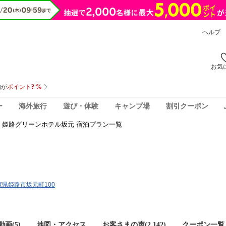
ヘルプ
お気
ー
海外旅行
遊び・体験
キャンプ場
割引クーポン
姫路グリーンホテル坂元 宿泊プラン一覧
兵庫県姫路市坂元町100
画(5)
地図・アクセス
お客さまの声(
2,142
)
クーポン一覧