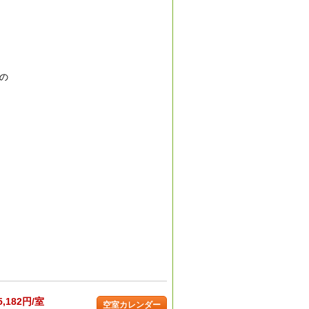
の
5,182円/室
空室カレンダー