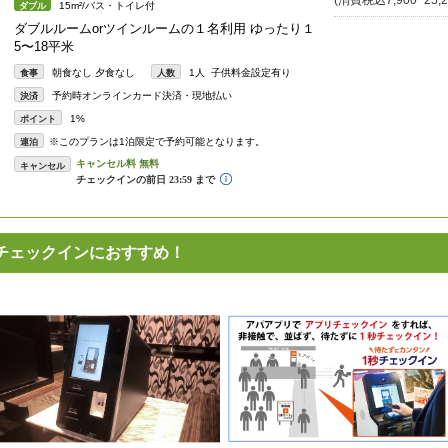
(消費税込7,900~25,2
15m²/バス・トイレ付
ダブル
ダブルルームorツインルームの１名利用 ゆったり１
5〜18平米
朝食なし 夕食なし
1人 子供料金設定有り
食事
人数
予約時オンラインカード決済・現地払い
決済
1%
ポイント
※このプランは1泊限定で予約可能となります。
連泊
キャンセル
チェックインにおすすめ！