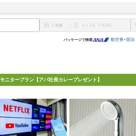
1
0
1
大人
子供
航空券+宿泊
パッケージで検索
モニタープラン【アパ社長カレープレゼント】