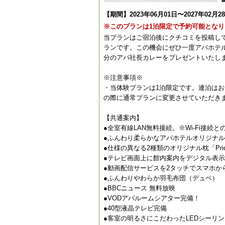
【期間】2023年06月01日〜2027年02月2
※このプランは1泊限定で予約可能となり
当プランはご宿泊後にクチコミを投稿し
ランです。この機会にぜひ一度アパホテ
分のアパ社長カレーをプレゼントいたし
※注意事項※
・当体験プランは1泊限定です。連泊は
の際に通常プランに変更させていただき
【共通案内】
●全室有線LAN無料接続。※Wi-Fi接続
●ふんわり柔らかなアパホテルオリジナルベッド
●仕様の異なる2種類のオリジナル枕「Pride 
●テレビ画面上に館内案内をデジタル表
●動画配信サービスを2タッチでスマホ
●ふんわりやわらか羽毛布団（デュベ）
●BBCニュース 無料放映
●VODアパルームシアター完備！
●40型液晶テレビ完備
●客室の明るさにこだわったLEDシーリ