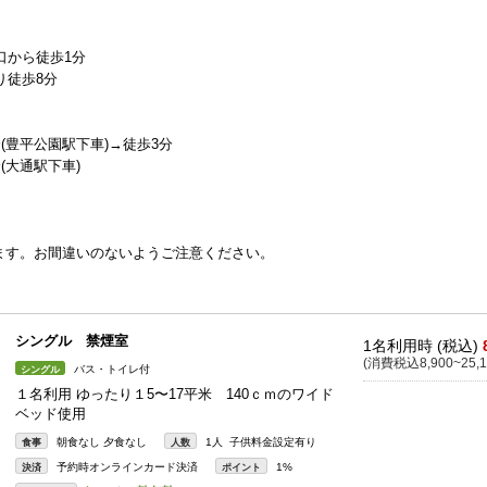
口から徒歩1分
り徒歩8分
(豊平公園駅下車)→徒歩3分
(大通駅下車)
ます。お間違いのないようご注意ください。
シングル 禁煙室
1名利用時 (税込)
(消費税込8,900~25,1
バス・トイレ付
シングル
１名利用 ゆったり１5〜17平米 140ｃｍのワイド
ベッド使用
朝食なし 夕食なし
1人 子供料金設定有り
食事
人数
予約時オンラインカード決済
1%
決済
ポイント