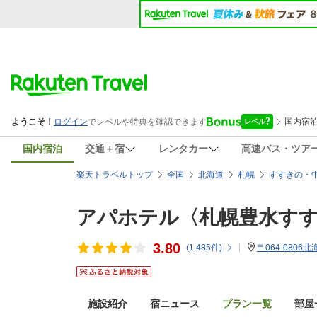
国内宿泊
交通＋宿
レンタカー
高速バス・ツア
楽天トラベルトップ
全国
北海道
札幌
すすきの・
アパホテル〈札幌豊水す
3.80
(
1,485
件)
〒064-0806
施設紹介
宿ニュース
プラン一覧
部屋