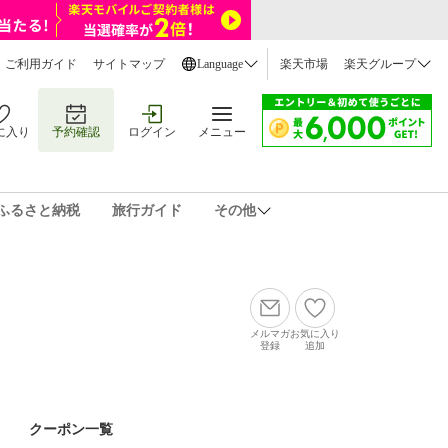
ご利用ガイド
サイトマップ
Language
楽天市場
楽天グループ
に入り
予約確認
ログイン
メニュー
ふるさと納税
旅行ガイド
その他
メルマガ
お気に入り
登録
追加
クーポン一覧