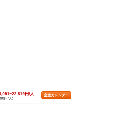
8,091~22,819円/人
空室カレンダー
00円/人)