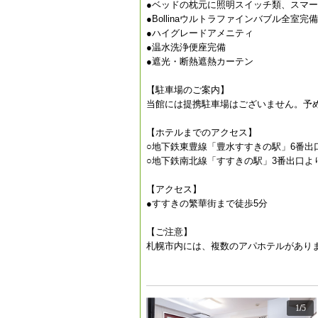
●ベッドの枕元に照明スイッチ類、スマー
●Bollinaウルトラファインバブル全室完備
●ハイグレードアメニティ
●温水洗浄便座完備
●遮光・断熱遮熱カーテン
【駐車場のご案内】
当館には提携駐車場はございません。予
【ホテルまでのアクセス】
○地下鉄東豊線「豊水すすきの駅」6番出
○地下鉄南北線「すすきの駅」3番出口よ
【アクセス】
●すすきの繁華街まで徒歩5分
【ご注意】
札幌市内には、複数のアパホテルがあり
1
/
5