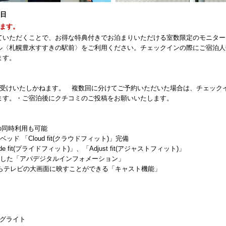
8日
ます。
ていただくことで、お得な特典付きでお泊まりいただける室数限定のモニター
ル〈札幌豊水すすきの駅前〉をご利用ください。チェックインの際にご宿泊人
ます。
お受けいたしかねます。 複数回に分けてご予約いただいた場合は、チェック
ます。・ご宿泊後にクチコミのご投稿をお願いいたします。
との同時利用も可能
 「Cloud fit(クラウドフィット)」完備
fit(プライドフィット)」、「Adjust fit(アジャストフィット)」
示した「アパデジタルインフォメーション」
からテレビの大画面に映すことができる「キャスト機能」
ングライト