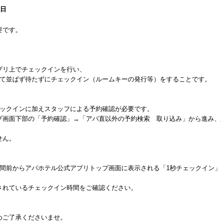
8日
要です。
プリ上でチェックインを行い、
って並ばず待たずにチェックイン（ルームキーの発行等）をすることです。
ェックインに加えスタッフによる予約確認が必要です。
プ画面下部の「予約確認」→「アパ直以外の予約検索 取り込み」から進み、
せん。
時間前からアパホテル公式アプリトップ画面に表示される「1秒チェックイン
されているチェックイン時間をご確認ください。
めご了承くださいませ。