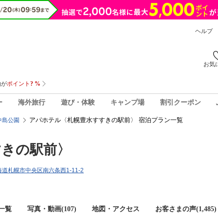
ヘルプ
お気
ー
海外旅行
遊び・体験
キャンプ場
割引クーポン
アパホテル〈札幌豊水すすきの駅前〉 宿泊プラン一覧
中島公園
すきの駅前〉
北海道札幌市中央区南六条西1-11-2
一覧
写真・動画(107)
地図・アクセス
お客さまの声(
1,485
)