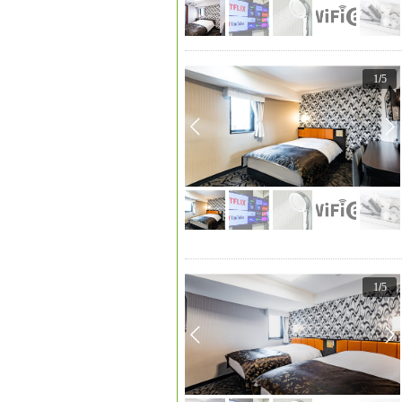
1
/
5
1
/
5