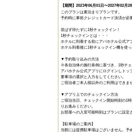
【期間】2023年06月01日〜2027年02月2
このプランは素泊まりプランです。
予約時に事前クレジットカード決済が必
並ばず待たずに1秒チェックイン！
1秒チェックインとは・・・
ホテルに到着する前にアパホテル公式ア
ホテル到着後に1秒チェックイン機を使
▼予約取り込みの方法
※各自治体の施行条例に基づき、1秒チ
アパホテル公式アプリにログインしトッ
要事項の選択と入力をしてください。
ご宿泊者ご本人様以外のご利用はできま
▼アプリ上でのチェックイン方法
ご宿泊当日、チェックイン開始時刻の1
りお進みください。
お部屋への入室可能時刻はプランに設定
【駐車場のご案内】
当館には提携駐車場はございません。予