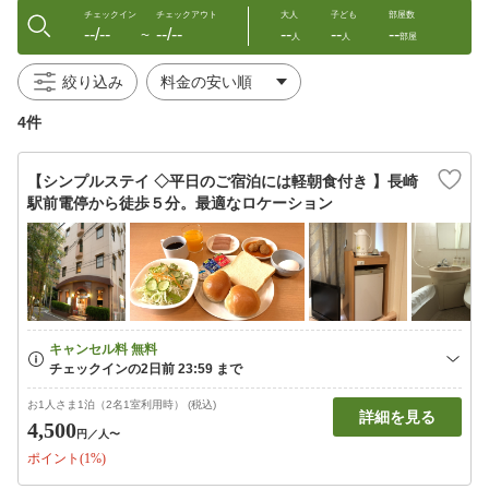
チェックイン
チェックアウト
大人
子ども
部屋数
--/--
--/--
--
--
--
〜
人
人
部屋
絞り込み
4件
【シンプルステイ ◇平日のご宿泊には軽朝食付き 】長崎
駅前電停から徒歩５分。最適なロケーション
お1人さま1泊（2名1室利用時） (税込)
詳細を見る
4,500
円
／人〜
ポイント(1%)