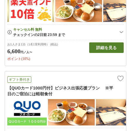
お1人さま1泊（1名1室利用時） (税込)
詳細を見る
6,600
円
／人〜
ポイント(10%)
ギフト券付き
【QUOカード1000円付】ビジネス出張応援プラン ※平
日のご宿泊には軽朝食付