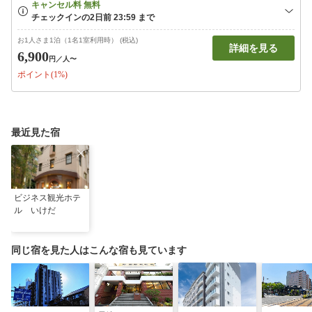
お1人さま1泊（1名1室利用時） (税込)
詳細を見る
6,900
円
／人〜
ポイント(1%)
最近見た宿
ビジネス観光ホテ
ル いけだ
同じ宿を見た人はこんな宿も見ています