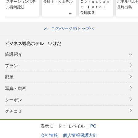
ステーションホテ
長崎Ｉ・Ｋホテル
Ｃｏｒｕｓｃａｎ
ホテルベル
ル長崎諏訪
ｔ Ｈｏｔｅｌ
長崎出島
長崎駅３
このページのトップへ
ビジネス観光ホテル いけだ
施設紹介
プラン
部屋
写真・動画
クーポン
クチコミ
表示モード：
モバイル
PC
会社情報
個人情報保護方針