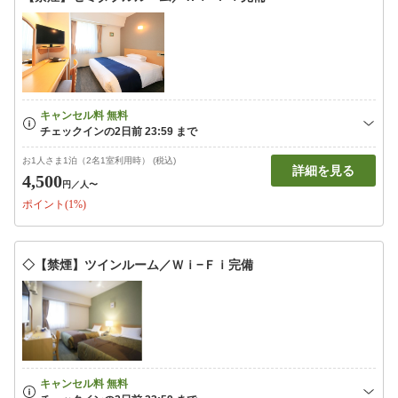
お1人さま1泊（2名1室利用時） (税込)
詳細を見る
4,500
円
／人〜
ポイント(1%)
◇【禁煙】ツインルーム／Ｗｉ−Ｆｉ完備