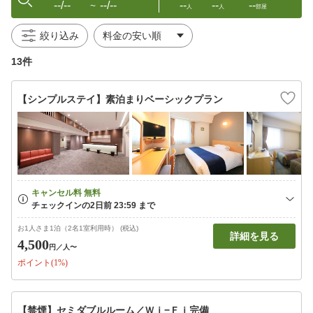
--/--
--/--
--
--
--
〜
人
人
部屋
絞り込み
13件
【シンプルステイ】素泊まりベーシックプラン
お1人さま1泊（2名1室利用時） (税込)
詳細を見る
4,500
円
／人〜
ポイント(1%)
【禁煙】セミダブルルーム／Ｗｉ−Ｆｉ完備