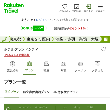
お気に入り
予約確認
ログイン
メニュー
全国
全国
東京都
東京２３区内
池袋・赤羽・巣鴨・大塚
ホテルグランドシティ
プラン
施設紹介
部屋
写真
クーポン
クチコミ
プラン一覧
宿泊プラン
航空券付宿泊プラン
JR付き宿泊プラン
チェックイン
チェックアウト
大人
子ども
部屋数