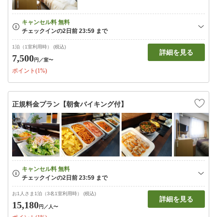
1泊（1室利用時） (税込)
詳細を見る
7,500
円
／室〜
ポイント(1%)
正規料金プラン【朝食バイキング付】
お1人さま1泊（3名1室利用時） (税込)
詳細を見る
15,180
円
／人〜