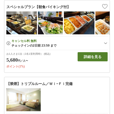
スペシャルプラン【朝食バイキング付】
お1人さま1泊（2名1室利用時） (税込)
詳細を見る
5,680
円
／人〜
ポイント(1%)
【禁煙】トリプルルーム／Ｗｉ−Ｆｉ完備