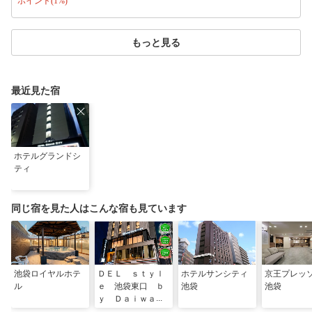
ポイント(1%)
もっと見る
最近見た宿
ホテルグランドシ
ティ
同じ宿を見た人はこんな宿も見ています
池袋ロイヤルホテ
ＤＥＬ ｓｔｙｌ
ホテルサンシティ
京王プレッ
ル
ｅ 池袋東口 ｂ
池袋
池袋
ｙ Ｄａｉｗａ
Ｒｏｙｎｅｔ Ｈ