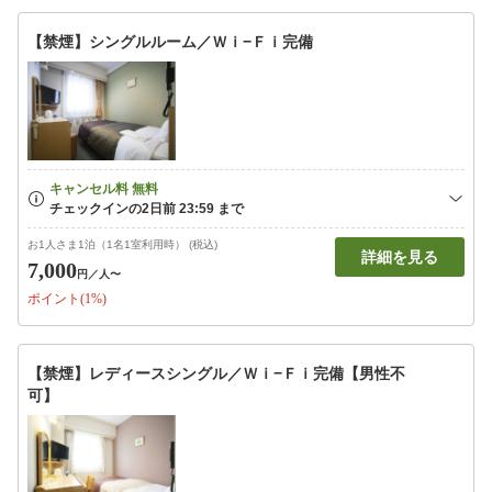
【禁煙】シングルルーム／Ｗｉ−Ｆｉ完備
お1人さま1泊（1名1室利用時） (税込)
詳細を見る
7,000
円
／人〜
ポイント(1%)
【禁煙】レディースシングル／Ｗｉ−Ｆｉ完備【男性不
可】