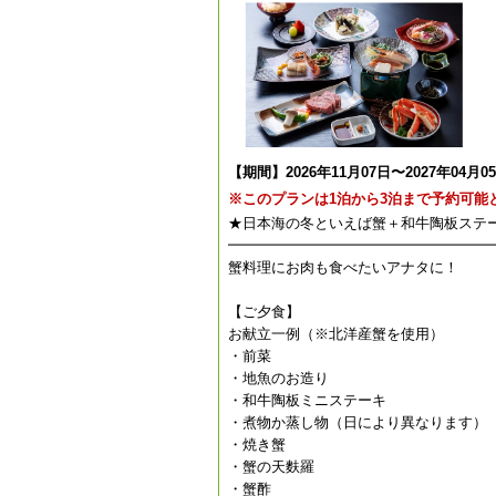
【期間】2026年11月07日〜2027年04月0
※このプランは1泊から3泊まで予約可能
★日本海の冬といえば蟹＋和牛陶板ステ
━━━━━━━━━━━━━━━━━━
蟹料理にお肉も食べたいアナタに！
【ご夕食】
お献立一例（※北洋産蟹を使用）
・前菜
・地魚のお造り
・和牛陶板ミニステーキ
・煮物か蒸し物（日により異なります）
・焼き蟹
・蟹の天麩羅
・蟹酢