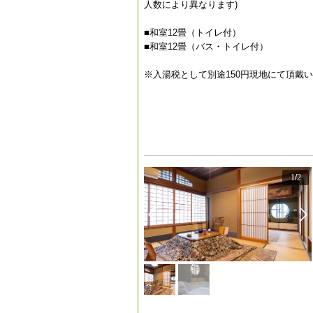
人数により異なります)
■和室12畳（トイレ付）
■和室12畳（バス・トイレ付）
※入湯税として別途150円現地にて頂戴
1
/
2