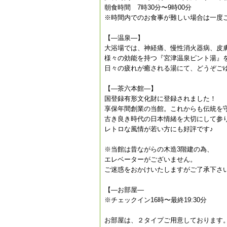
朝食時間 7時30分〜9時00分
※時間内でのお食事が難しい場合は一度
【—温泉—】
大浴場では、神経痛、慢性消火器病、皮
様々の効能を持つ『宮津温泉ピント湯』
日々の疲れが癒される湯にて、どうぞご
【—茶六本館—】
国登録有形文化財に登録されました！
享保年間創業の当館。これからも伝統を
古き良き時代の日本情緒を大切にして参
レトロな風情が若い方にも好評です♪
※当館は昔ながらの木造3階建の為、
エレベーターがございません。
ご迷惑をおかけいたしますがご了承下さ
【—お部屋—
※チェックイン16時〜最終19:30分
お部屋は、２タイプご用意しております