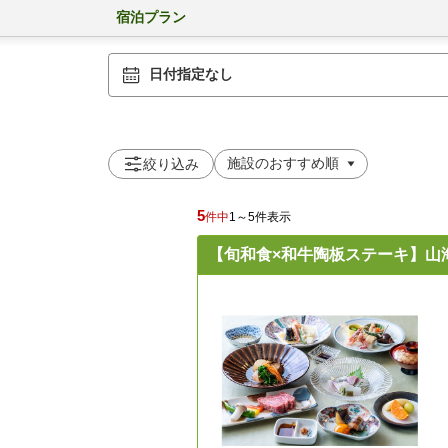
宿泊プラン
日付指定なし
絞り込み
5
件中
1～5件表示
【旬和食×和牛陶板ステーキ】山