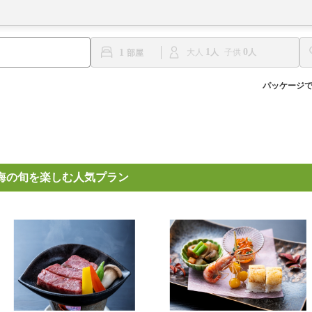
1
0
1
大人
子供
パッケージ
海の旬を楽しむ人気プラン