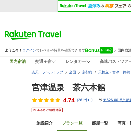
国内宿泊
交通＋宿
レンタカー
高速バス・ツア
楽天トラベルトップ
全国
京都府
天橋立・宮津・舞鶴
宮津温泉 茶六本館
4.74
(
261
件)
〒626-0015京
施設紹介
プラン一覧
部屋一覧
写真・動