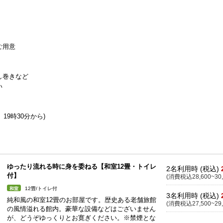
ご用意
し巻きなど
い
19時30分から)
ゆったり流れる時に身を委ねる【和室12畳・トイレ
2名利用時 (税込)
付】
(消費税込28,600~30,
12畳/トイレ付
和室
3名利用時 (税込)
純和風の和室12畳のお部屋です。歴史ある老舗旅館
(消費税込27,500~29,
の風情溢れる館内。豪華な設備などはございません
が、どうぞゆっくりとお寛ぎください。※禁煙とな