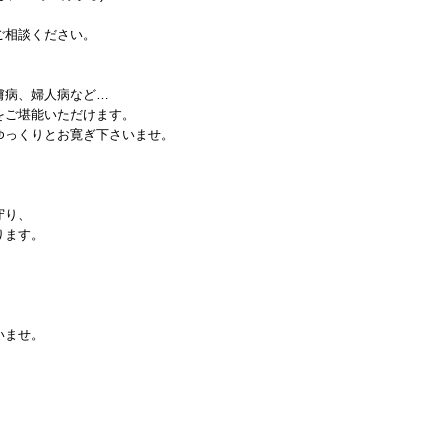
ご相談ください。
膚病、婦人病など…
をご堪能いただけます。
ゆっくりとお寛ぎ下さいませ。
守り、
ります。
いませ。
。