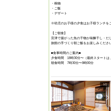
・椀物
・ご飯
・デザート
※幼児のお子様の夕食はお子様ランチを
【ご朝食】
宮津で揚がった魚の干物か味醂干し・だ
旅館の手づくり朝ご飯をお楽しみくださ
■食事時間のご案内■
夕食時間 18時30分〜（最終スタートは、
朝食時間 7時30分〜9時00分
1
/
2