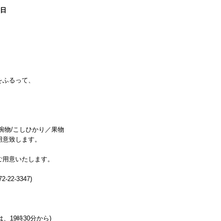
1日
をふるって、
椀物/こしひかり／果物
用意致します。
ご用意いたします。
2-3347)
、19時30分から)