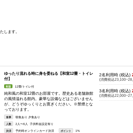
いたします。
ゆったり流れる時に身を委ねる【和室12畳・トイレ
2名利用時 (税込)
付】
(消費税込23,100~28,
12畳/トイレ付
和室
3名利用時 (税込)
純和風の和室12畳のお部屋です。歴史ある老舗旅館
(消費税込22,000~27,
の風情溢れる館内。豪華な設備などはございません
が、どうぞゆっくりとお寛ぎください。※禁煙とな
っております。
朝食あり 夕食あり
食事
2人〜6人 子供料金設定有り
人数
予約時オンラインカード決済
1%
決済
ポイント