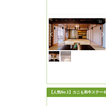
1
/
2
【人気No.1】カニも和牛ステ