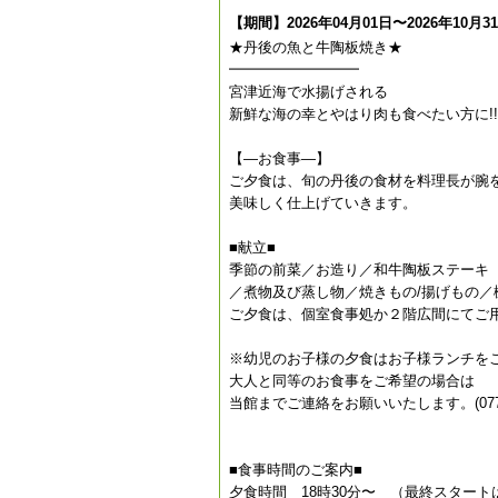
【期間】2026年04月01日〜2026年10月3
★丹後の魚と牛陶板焼き★
━━━━━━━━━
宮津近海で水揚げされる
新鮮な海の幸とやはり肉も食べたい方に!!
【—お食事—】
ご夕食は、旬の丹後の食材を料理長が腕
美味しく仕上げていきます。
■献立■
季節の前菜／お造り／和牛陶板ステーキ
／煮物及び蒸し物／焼きもの/揚げもの／
ご夕食は、個室食事処か２階広間にてご
※幼児のお子様の夕食はお子様ランチを
大人と同等のお食事をご希望の場合は
当館までご連絡をお願いいたします。(0772-2
■食事時間のご案内■
夕食時間 18時30分〜 （最終スタートは