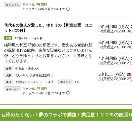
キャンセル
何代もの旅人が愛した、ゆとりの【和室12畳・ユニ
2名利用時 (税込)
ットバス付】
(消費税込24,200~30,
12畳/バス・トイレ付
和室
3名利用時 (税込)
純和風の和室12畳のお部屋です。歴史ある老舗旅館
(消費税込23,100~28,
の風情溢れる館内。豪華な設備などはございません
が、どうぞゆっくりとお寛ぎください。※禁煙とな
4名利用時 (税込)
っております。
(消費税込22,000~27,
朝食あり 夕食あり
食事
5名以上 (税込)
20
2人〜6人 子供料金設定有り
人数
(消費税込22,000~27,
予約時オンラインカード決済
1%
決済
ポイント
キャンセル
ーキも諦めたくない！夢のコラボで満腹！満足度１２０％の欲張