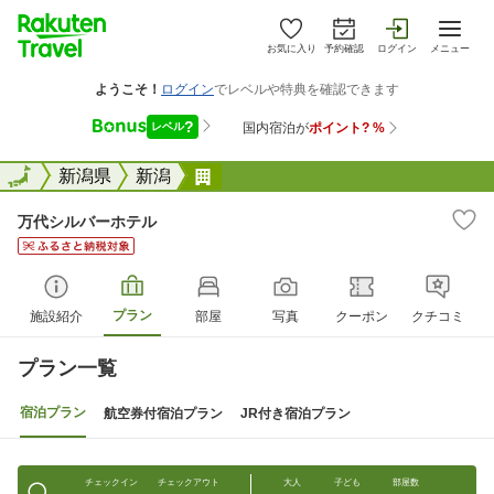
お気に入り
予約確認
ログイン
メニュー
全国
全国
新潟県
新潟
万代シルバーホテル
万代シルバーホテル
プラン
施設紹介
部屋
写真
クーポン
クチコミ
プラン一覧
宿泊プラン
航空券付宿泊プラン
JR付き宿泊プラン
チェックイン
チェックアウト
大人
子ども
部屋数