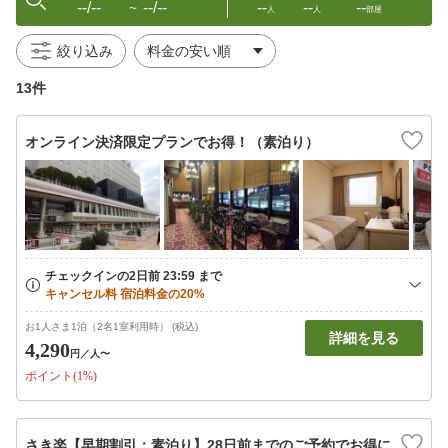
--/--
--/--
--
--
--
〜
人
人
部屋
絞り込み
13件
オンライン決済限定プランでお得！（素泊り）
お1人さま1泊（2名1室利用時） (税込)
詳細を見る
4,290
円
／人〜
ポイント(1%)
さき楽【早期割引：素泊り】28日前までのご予約でお得に