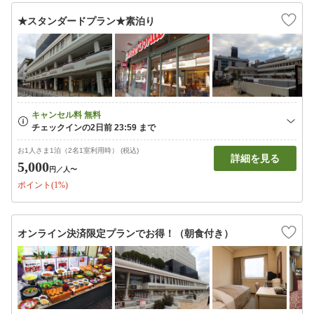
★スタンダードプラン★素泊り
お1人さま1泊（2名1室利用時） (税込)
詳細を見る
5,000
円
／人〜
ポイント(1%)
オンライン決済限定プランでお得！（朝食付き）