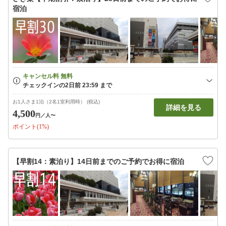
宿泊
お1人さま1泊（2名1室利用時） (税込)
詳細を見る
4,500
円
／人〜
ポイント(1%)
【早割14：素泊り】14日前までのご予約でお得に宿泊