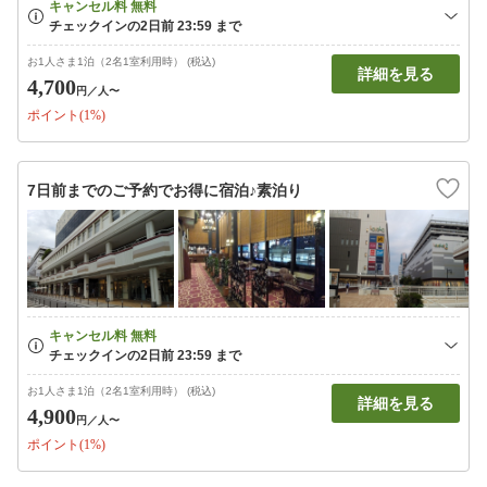
お1人さま1泊（2名1室利用時） (税込)
詳細を見る
4,700
円
／人〜
ポイント(1%)
7日前までのご予約でお得に宿泊♪素泊り
お1人さま1泊（2名1室利用時） (税込)
詳細を見る
4,900
円
／人〜
ポイント(1%)