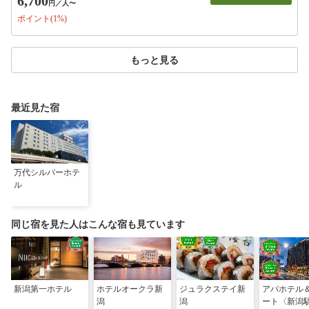
6,700
円
／人〜
ポイント(1%)
もっと見る
最近見た宿
万代シルバーホテ
ル
同じ宿を見た人はこんな宿も見ています
新潟第一ホテル
ホテルオークラ新
ジュラクステイ新
アパホテル
潟
潟
ート〈新潟