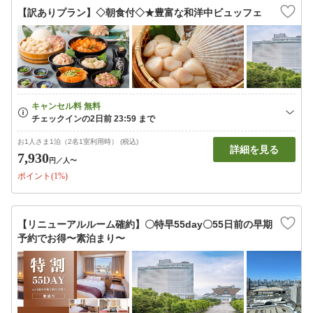
【訳ありプラン】◇朝食付◇★豊富な和洋中ビュッフェ
お1人さま1泊（2名1室利用時） (税込)
詳細を見る
7,930
円
／人〜
ポイント(1%)
【リニューアルルーム確約】〇特早55day〇55日前の早期
予約でお得〜素泊まり〜