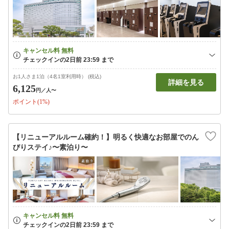
お1人さま1泊（4名1室利用時） (税込)
詳細を見る
6,125
円
／人〜
ポイント(1%)
【リニューアルルーム確約！】明るく快適なお部屋でのん
びりステイ♪〜素泊り〜