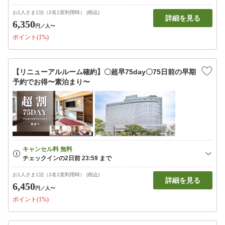
お1人さま1泊（2名1室利用時） (税込)
詳細を見る
6,350
円
／人〜
ポイント(1%)
【リニューアルルーム確約】〇超早75day〇75日前の早期
予約でお得〜素泊まり〜
お1人さま1泊（2名1室利用時） (税込)
詳細を見る
6,450
円
／人〜
ポイント(1%)