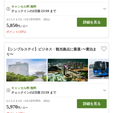
お1人さま1泊（2名1室利用時） (税込)
詳細を見る
5,850
円
／人〜
ポイント(10%)
【シンプルステイ】ビジネス・観光拠点に最適♪〜素泊ま
り〜
お1人さま1泊（4名1室利用時） (税込)
詳細を見る
5,970
円
／人〜