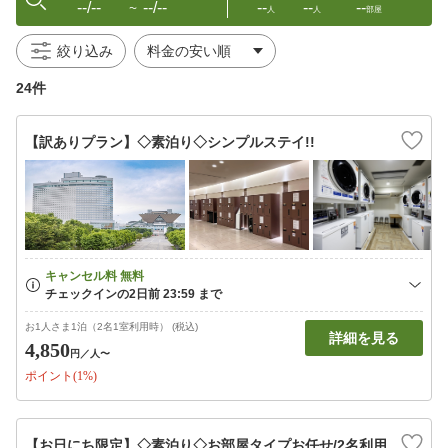
--/--
--/--
--
--
--
〜
人
人
部屋
絞り込み
24件
【訳ありプラン】◇素泊り◇シンプルステイ!!
お1人さま1泊（2名1室利用時） (税込)
詳細を見る
4,850
円
／人〜
ポイント(1%)
【お日にち限定】◇素泊り◇お部屋タイプお任せ/2名利用