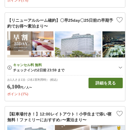
ポイント(1%)
【リニューアルルーム確約】〇早25day〇25日前の早期予
約でお得〜素泊まり〜
お1人さま1泊（2名1室利用時） (税込)
詳細を見る
6,100
円
／人〜
ポイント(1%)
【駐車場付き！】12:00レイトアウト！小学生まで添い寝
無料！ファミリーにおすすめ♪〜素泊まり〜