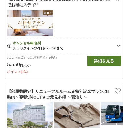
でお得にステイ!!
お1人さま1泊（2名1室利用時） (税込)
詳細を見る
5,550
円
／人〜
ポイント(1%)
【部屋数限定】リニューアルルーム★特別記念プラン♪18
時IN〜翌朝9時OUT★ご意見必須 〜素泊り〜