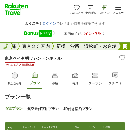
お気に入り
予約確認
ログイン
メニュー
国
東京都
全国
東京２３区内
新橋・汐留・浜松町・お台場
東京ベイ有明ワシントンホテル
プラン
施設紹介
部屋
写真
クーポン
クチコミ
プラン一覧
宿泊プラン
航空券付宿泊プラン
JR付き宿泊プラン
チェックイン
チェックアウト
大人
子ども
部屋数