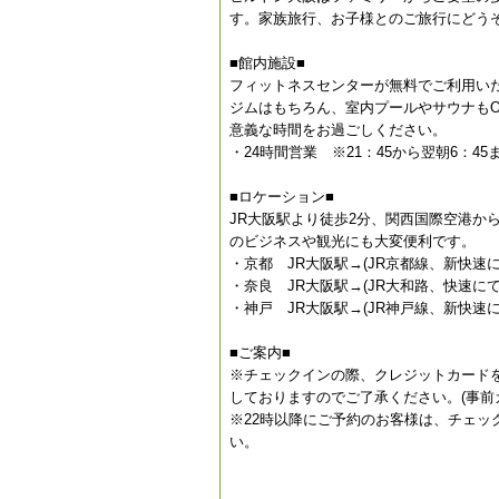
す。家族旅行、お子様とのご旅行にどう
■館内施設■
フィットネスセンターが無料でご利用い
ジムはもちろん、室内プールやサウナも
意義な時間をお過ごしください。
・24時間営業 ※21：45から翌朝6：
■ロケーション■
JR大阪駅より徒歩2分、関西国際空港か
のビジネスや観光にも大変便利です。
・京都 JR大阪駅→(JR京都線、新快速に
・奈良 JR大阪駅→(JR大和路、快速にて
・神戸 JR大阪駅→(JR神戸線、新快速に
■ご案内■
※チェックインの際、クレジットカード
しておりますのでご了承ください。(事前
※22時以降にご予約のお客様は、チェ
い。