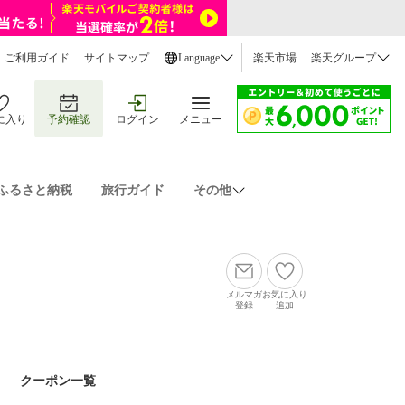
ご利用ガイド
サイトマップ
Language
楽天市場
楽天グループ
に入り
予約確認
ログイン
メニュー
ふるさと納税
旅行ガイド
その他
メルマガ
お気に入り
登録
追加
クーポン一覧