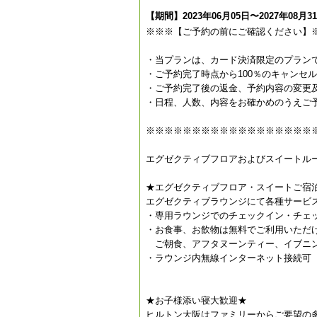
【期間】2023年06月05日〜2027年08月3
※※※【ご予約の前にご確認ください】
・当プランは、カード決済限定のプラン
・ご予約完了時点から100％のキャンセ
・ご予約完了後の返金、予約内容の変更
・日程、人数、内容をお確かめのうえご
※※※※※※※※※※※※※※※※※※
エグゼクティブフロアおよびスイートル
★エグゼクティブフロア・スイートご宿
エグゼクティブラウンジにて各種サービ
・専用ラウンジでのチェックイン・チェ
・お食事、お飲物は無料でご利用いただ
ご朝食、アフタヌーンティー、イブニン
・ラウンジ内無線インターネット接続可
★お子様添い寝大歓迎★
ヒルトン大阪はファミリーからご要望の