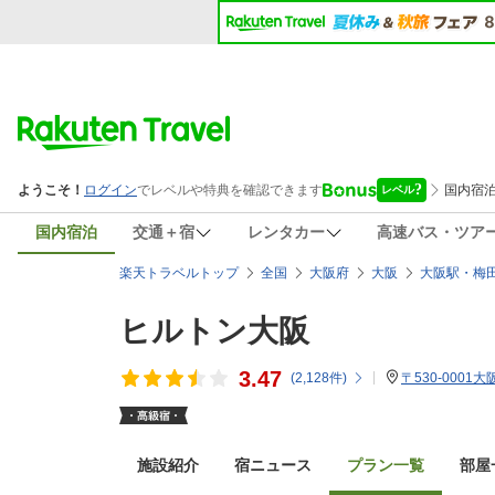
国内宿泊
交通＋宿
レンタカー
高速バス・ツア
楽天トラベルトップ
全国
大阪府
大阪
大阪駅・梅
ヒルトン大阪
3.47
(
2,128
件)
〒530-0001
施設紹介
宿ニュース
プラン一覧
部屋