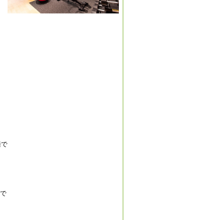
適で
料で