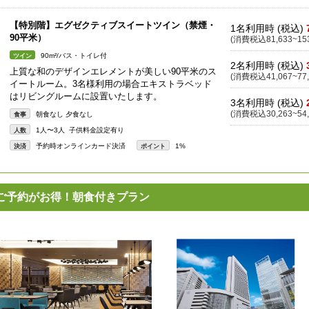
【特別階】エグゼクティブスイートツイン（禁煙・
1名利用時 (税込)
90平米）
(消費税込81,633~153
90m²/バス・トイレ付
ツイン
2名利用時 (税込)
上質な和のデザインエレメントが美しい90平米のス
(消費税込41,067~77,
イートルーム。3名様利用の場合エキストラベッド
はリビングルームに設置いたします。
3名利用時 (税込)
(消費税込30,263~54,
朝食なし 夕食なし
食事
1人〜3人 子供料金設定有り
人数
予約時オンラインカード決済
1%
決済
ポイント
ご予約がお得！朝食付きプラン