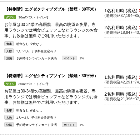
【特別階】エグゼクティブダブル（禁煙・30平米）
1名利用時 (税込)
(消費税込37,194~85,
30m²/バス・トイレ付
ダブル
お部屋は30-34階の高層階、最高の眺望＆夜景。専
2名利用時 (税込)
用ラウンジでは朝食ビュッフェなどラウンジのお食
(消費税込18,847~43,
事、お飲物は無料でご利用いただけます。
朝食なし 夕食なし
食事
1人〜2人 子供料金設定有り
人数
予約時オンラインカード決済
1%
決済
ポイント
【特別階】エグゼクティブツイン（禁煙・30平米）
1名利用時 (税込)
(消費税込42,291~74,
30m²/バス・トイレ付
ツイン
お部屋は30-34階の高層階、最高の眺望＆夜景。専
2名利用時 (税込)
用ラウンジでは朝食ビュッフェなどラウンジのお食
(消費税込21,396~37,
事、お飲物は無料でご利用いただけます。
朝食なし 夕食なし
食事
1人〜2人 子供料金設定有り
人数
予約時オンラインカード決済
1%
決済
ポイント