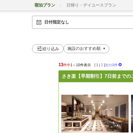
宿泊プラン
日帰り・デイユースプラン
日付指定なし
絞り込み
13
件中
1～10件表示
[
1
|
2
]
次の3件
さき楽【早期割引】7日前までの