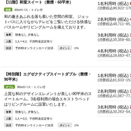
【11階】和室スイート（禁煙・60平米）
1名利用時 (税込)
(消費税込96,922~170
60m²/バス・トイレ付
和室
和の趣きあふれる落ち着いた空間の和室。 ジェッ
2名利用時 (税込)
トバスに入りながらテレビをご覧いただける快適な
(消費税込48,711~85,
バスルームやリビングルームを備えております。
3名利用時 (税込)
朝食なし 夕食なし
食事
(消費税込35,359~60,
1人〜4人 子供料金設定有り
人数
予約時オンラインカード決済
1%
決済
ポイント
4名利用時 (税込)
(消費税込28,683~47,
【特別階】エグゼクティブスイートダブル（禁煙・
1名利用時 (税込)
90平米）
(消費税込81,633~153
90m²/バス・トイレ付
ダブル
2名利用時 (税込)
上質な和のデザインエレメントが美しい90平米のス
(消費税込41,067~77,
イートルーム。3名様利用の場合エキストラベッド
はリビングルームに設置いたします。
3名利用時 (税込)
(消費税込30,263~54,
朝食なし 夕食なし
食事
1人〜3人 子供料金設定有り
人数
予約時オンラインカード決済
1%
決済
ポイント