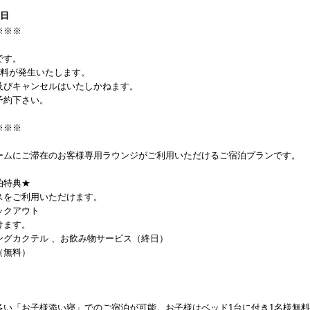
1日
※※※
です。
ル料が発生いたします。
及びキャンセルはいたしかねます。
予約下さい。
※※※
ームにご滞在のお客様専用ラウンジがご利用いただけるご宿泊プランです。
泊特典★
スをご利用いただけます。
ックアウト
けます。
グカクテル 、お飲み物サービス（終日）
（無料）
多い「お子様添い寝」でのご宿泊が可能。お子様はベッド1台に付き1名様無