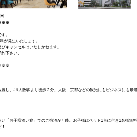
1日
※※※
です。
ル料が発生いたします。
及びキャンセルはいたしかねます。
予約下さい。
※※※
位置し、JR大阪駅より徒歩２分。大阪、京都などの観光にもビジネスにも最
多い「お子様添い寝」でのご宿泊が可能。お子様はベッド1台に付き1名様無
ぞ！