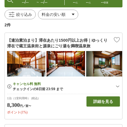
--/--
--/--
--
--
--
〜
人
人
部屋
絞り込み
2件
【連泊素泊まり】滞在あたり1500円以上お得｜ゆっくり
滞在で蔵王温泉街と源泉にごり湯を満喫温泉旅
1泊（1室利用時） (税込)
詳細を見る
8,300
円
／室〜
ポイント(1%)