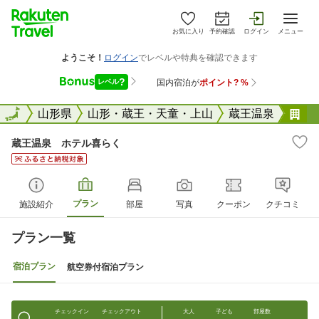
お気に入り
予約確認
ログイン
メニュー
全国
全国
山形県
山形・蔵王・天童・上山
蔵王温泉
蔵
蔵王温泉 ホテル喜らく
プラン
施設紹介
部屋
写真
クーポン
クチコミ
プラン一覧
宿泊プラン
航空券付宿泊プラン
チェックイン
チェックアウト
大人
子ども
部屋数