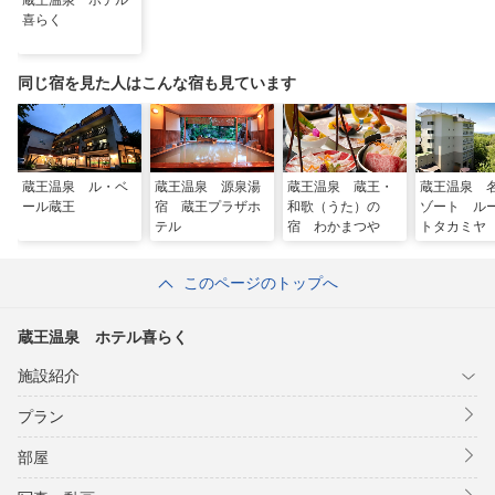
蔵王温泉 ホテル
喜らく
同じ宿を見た人はこんな宿も見ています
蔵王温泉 ル・ベ
蔵王温泉 源泉湯
蔵王温泉 蔵王・
蔵王温泉 
ール蔵王
宿 蔵王プラザホ
和歌（うた）の
ゾート ル
テル
宿 わかまつや
トタカミヤ
このページのトップへ
蔵王温泉 ホテル喜らく
施設紹介
プラン
部屋