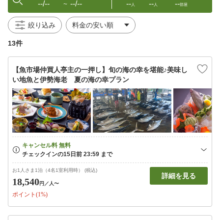
--/--
--/--
--
--
--
〜
人
人
部屋
絞り込み
13件
【魚市場仲買人亭主の一押し】旬の海の幸を堪能♪美味し
い地魚と伊勢海老 夏の海の幸プラン
お1人さま1泊（4名1室利用時） (税込)
詳細を見る
18,540
円
／人〜
ポイント(1%)