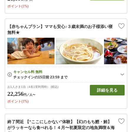
ポイント(1%)
【赤ちゃんプラン】ママも安心♪３歳未満のお子様添い寝
無料★
お1人さま1泊（4名1室利用時） (税込)
詳細を見る
22,256
円
／人〜
ポイント(1%)
終了間近 【“ここにしかない”体験】【幻のもち鰹・鮪】
がラッキーなら食べれる！４月〜初夏限定の地魚満喫＆海