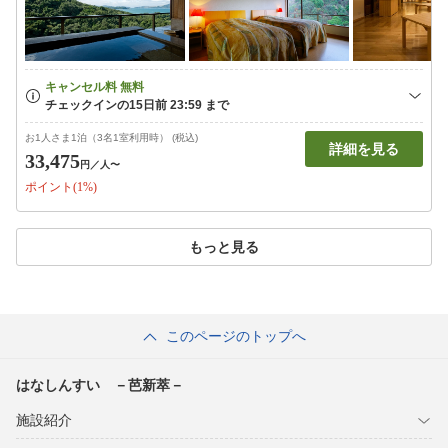
お1人さま1泊（3名1室利用時） (税込)
詳細を見る
33,475
円
／人〜
ポイント(1%)
もっと見る
このページのトップへ
はなしんすい －芭新萃－
施設紹介