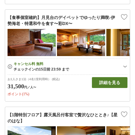
【食事個室確約】月見台のデイベットでゆったり満喫♪伊
勢海老・特選和牛を食す〜彩DX〜
お1人さま1泊（4名1室利用時） (税込)
詳細を見る
31,500
円
／人〜
ポイント(1%)
【1階特別フロア】露天風呂付客室で贅沢なひととき♪【星
のはな】