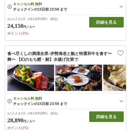
お1人さま1泊（4名1室利用時） (税込)
詳細を見る
24,150
円
／人〜
ポイント(1%)
食べ尽くしの満漢全席♪伊勢海老と鮑と特選和牛を食す〜
舞〜 【幻のもち鰹・鮪】水揚げ次第で
お1人さま1泊（4名1室利用時） (税込)
詳細を見る
28,890
円
／人〜
ポイント(1%)