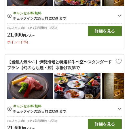
お1人さま1泊（4名1室利用時） (税込)
詳細を見る
21,000
円
／人〜
ポイント(1%)
【当館人気No1】伊勢海老と特選和牛〜空〜スタンダード
プラン【幻のもち鰹・鮪】水揚げ次第で
お1人さま1泊（4名1室利用時） (税込)
詳細を見る
21,600
円
／人〜