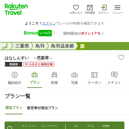
お気に入り
予約確認
ログイン
メニュー
全国
全国
三重県
鳥羽
鳥羽温泉郷
はなしんすい &#6529
はなしんすい －芭新萃－
プラン
施設紹介
部屋
写真
クーポン
クチコミ
プラン一覧
宿泊プラン
航空券付宿泊プラン
チェックイン
チェックアウト
大人
子ども
部屋数