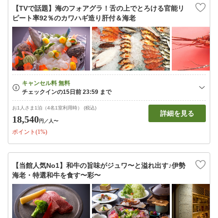
【TVで話題】海のフォアグラ！舌の上でとろける官能リ
ピート率92％のカワハギ造り肝付＆海老
お1人さま1泊（4名1室利用時） (税込)
詳細を見る
18,540
円
／人〜
ポイント(1%)
【当館人気No1】和牛の旨味がジュワ〜と溢れ出す♪伊勢
海老・特選和牛を食す〜彩〜