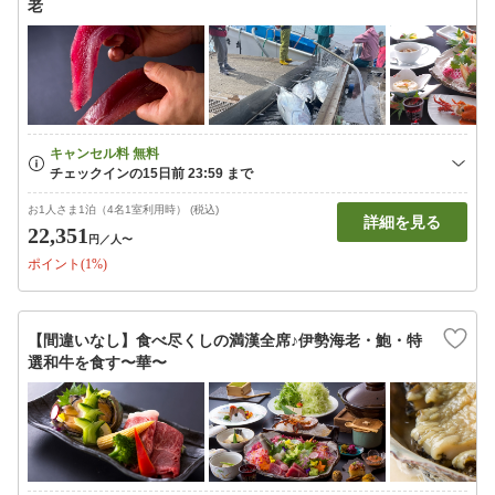
老
お1人さま1泊（4名1室利用時） (税込)
詳細を見る
22,351
円
／人〜
ポイント(1%)
【間違いなし】食べ尽くしの満漢全席♪伊勢海老・鮑・特
選和牛を食す〜華〜