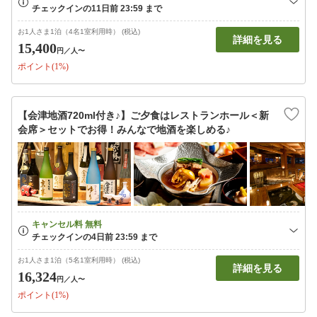
お1人さま1泊（4名1室利用時） (税込)
詳細を見る
15,400
円
／人〜
ポイント(1%)
【会津地酒720ml付き♪】ご夕食はレストランホール＜新
会席＞セットでお得！みんなで地酒を楽しめる♪
お1人さま1泊（5名1室利用時） (税込)
詳細を見る
16,324
円
／人〜
ポイント(1%)