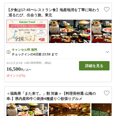
【夕食は17:45〜レストラン食】地産地消を丁寧に味わう
_巡るたび、出会う旅。東北
お1人さま1泊（4名1室利用時） (税込)
詳細を見る
16,500
円
／人〜
ポイント(1%)
＜福島県「また来て。」割 対象＞【料理長特選-山海の
幸-】県内産和牛◇刺身4種盛り◇欲張りグルメ