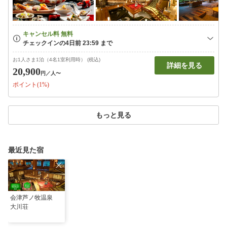
お1人さま1泊（4名1室利用時） (税込)
詳細を見る
20,900
円
／人〜
ポイント(1%)
もっと見る
最近見た宿
会津芦ノ牧温泉
大川荘