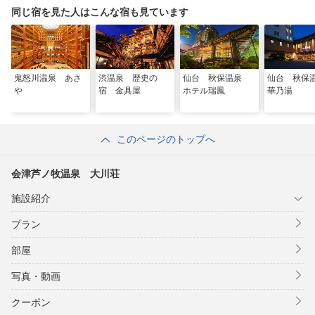
同じ宿を見た人はこんな宿も見ています
鬼怒川温泉 あさ
渋温泉 歴史の
仙台 秋保温泉
仙台 秋
や
宿 金具屋
ホテル瑞鳳
華乃湯
このページのトップへ
会津芦ノ牧温泉 大川荘
施設紹介
プラン
部屋
写真・動画
クーポン