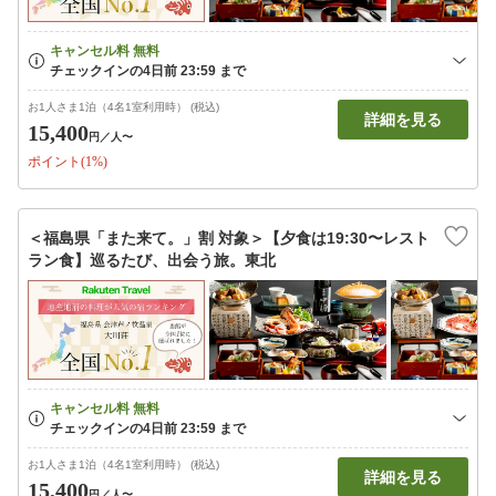
お1人さま1泊（4名1室利用時） (税込)
詳細を見る
15,400
円
／人〜
ポイント(1%)
＜福島県「また来て。」割 対象＞【夕食は19:30〜レスト
ラン食】巡るたび、出会う旅。東北
お1人さま1泊（4名1室利用時） (税込)
詳細を見る
15,400
円
／人〜