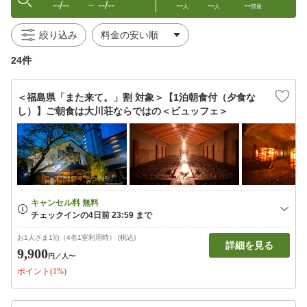
--/--
--/--
--
--
--
〜
人
人
部屋
絞り込み
24件
＜福島県「また来て。」割 対象＞【1泊朝食付（夕食な
し）】ご朝食は大川荘ならではの＜ビュッフェ＞
お1人さま1泊（4名1室利用時） (税込)
詳細を見る
9,900
円
／人〜
ポイント(1%)