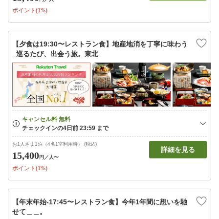
ポイント(1%)
【夕食は19:30〜レストラン食】地産地消を丁寧に味わう
_巡るたび、出会う旅。東北
お1人さま1泊（4名1室利用時） (税込)
詳細を見る
15,400
円
／人〜
ポイント(1%)
【年末年始-17:45〜レストラン食】今年1年間に想いを馳
せて＿＿。