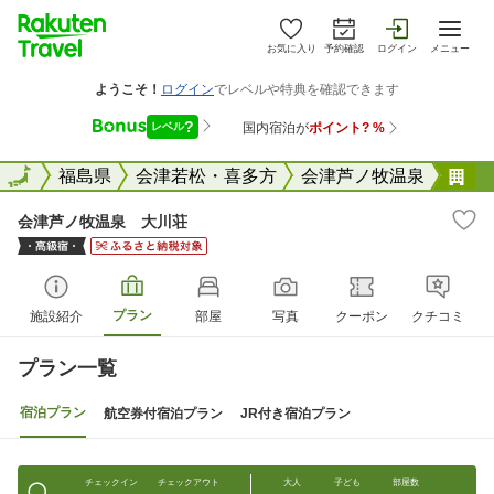
お気に入り
予約確認
ログイン
メニュー
全国
全国
福島県
会津若松・喜多方
会津芦ノ牧温泉
会
会津芦ノ牧温泉 大川荘
プラン
施設紹介
部屋
写真
クーポン
クチコミ
プラン一覧
宿泊プラン
航空券付宿泊プラン
JR付き宿泊プラン
チェックイン
チェックアウト
大人
子ども
部屋数