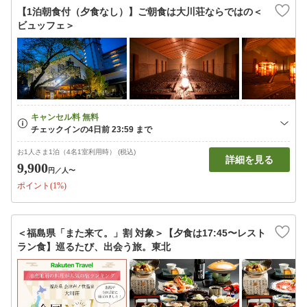
【1泊朝食付（夕食なし）】ご朝食は大川荘ならではの＜
ビュッフェ＞
お1人さま1泊（4名1室利用時） (税込)
詳細を見る
9,900
円
／人〜
ポイント(1%)
＜福島県「また来て。」割 対象＞【夕食は17:45〜レスト
ラン食】巡るたび、出会う旅。東北