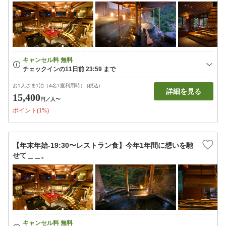
お1人さま1泊（4名1室利用時） (税込)
詳細を見る
15,400
円
／人〜
ポイント(1%)
【年末年始-19:30〜レストラン食】今年1年間に想いを馳
せて＿＿。