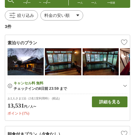
--/--
--/--
--
--
--
〜
人
人
部屋
絞り込み
3件
素泊りのプラン
お1人さま1泊（2名1室利用時） (税込)
詳細を見る
13,531
円
／人〜
ポイント(1%)
朝食付きプラン（夕食なし）