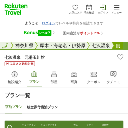
お気に入り
予約確認
ログイン
メニュー
全国
全国
神奈川県
厚木・海老名・伊勢原
七沢温泉
七
七沢温泉 元湯玉川館
プラン
施設紹介
部屋
写真
クーポン
クチコミ
プラン一覧
宿泊プラン
航空券付宿泊プラン
チェックイン
チェックアウト
大人
子ども
部屋数