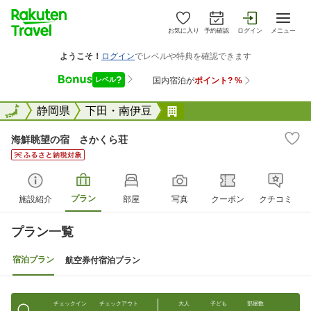
お気に入り
予約確認
ログイン
メニュー
全国
全国
静岡県
下田・南伊豆
海鮮眺望の宿 さかくら
海鮮眺望の宿 さかくら荘
プラン
施設紹介
部屋
写真
クーポン
クチコミ
プラン一覧
宿泊プラン
航空券付宿泊プラン
チェックイン
チェックアウト
大人
子ども
部屋数