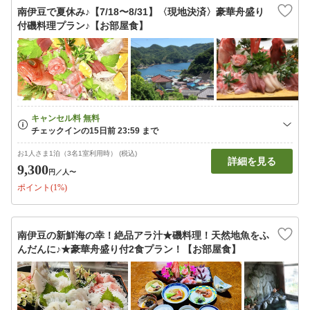
南伊豆で夏休み♪【7/18〜8/31】〈現地決済〉豪華舟盛り
付磯料理プラン♪【お部屋食】
お1人さま1泊（3名1室利用時） (税込)
詳細を見る
9,300
円
／人〜
ポイント(1%)
南伊豆の新鮮海の幸！絶品アラ汁★磯料理！天然地魚をふ
んだんに♪★豪華舟盛り付2食プラン！【お部屋食】