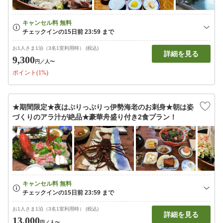
お1人さま1泊（3名1室利用時） (税込)
詳細を見る
9,300
円
／人〜
ポイント(1%)
★期間限定★夜はぷりっぷりっ伊勢海老のお刺身★朝は姿
づくりのアラ汁が絶品★豪華舟盛り付き2食プラン！
お1人さま1泊（3名1室利用時） (税込)
詳細を見る
13,000
円
／人〜