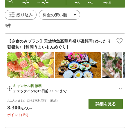
--/--
--/--
--
--
--
〜
人
人
部屋
絞り込み
4件
【夕食のみプラン】天然地魚豪華舟盛り磯料理♪ゆったり
朝寝坊♪【静岡うまいもんめぐり】
お1人さま1泊（3名1室利用時） (税込)
詳細を見る
8,300
円
／人〜
ポイント(1%)