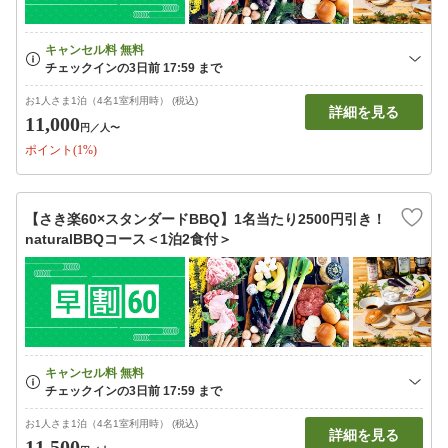
お1人さま1泊（4名1室利用時） (税込)
詳細を見る
11,000
円
／人〜
ポイント(1%)
【さき楽60×スタンダードBBQ】1名当たり2500円引き！
naturalBBQコース＜1泊2食付＞
お1人さま1泊（4名1室利用時） (税込)
詳細を見る
11,500