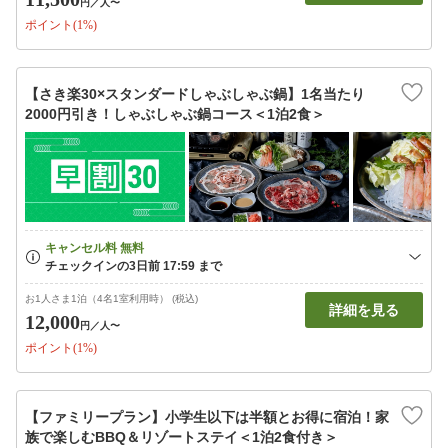
円
／人〜
ポイント(1%)
【さき楽30×スタンダードしゃぶしゃぶ鍋】1名当たり
2000円引き！しゃぶしゃぶ鍋コース＜1泊2食＞
お1人さま1泊（4名1室利用時） (税込)
詳細を見る
12,000
円
／人〜
ポイント(1%)
【ファミリープラン】小学生以下は半額とお得に宿泊！家
族で楽しむBBQ＆リゾートステイ＜1泊2食付き＞