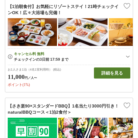
【1泊朝食付】お気軽にリゾートステイ！21時チェックイ
ンOK！広々大浴場も完備！
お1人さま1泊（4名1室利用時） (税込)
詳細を見る
11,000
円
／人〜
ポイント(1%)
【さき楽90×スタンダードBBQ】1名当たり3000円引き！
naturalBBQコース＜1泊2食付＞