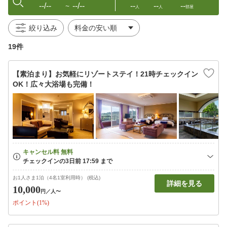
--/--
--/--
--
--
--
〜
人
人
部屋
絞り込み
19件
【素泊まり】お気軽にリゾートステイ！21時チェックイン
OK！広々大浴場も完備！
お1人さま1泊（4名1室利用時） (税込)
詳細を見る
10,000
円
／人〜
ポイント(1%)