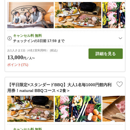
お1人さま1泊（4名1室利用時） (税込)
詳細を見る
13,000
円
／人〜
ポイント(1%)
【平日限定×スタンダードBBQ】大人1名毎1000円館内利
用券！natural BBQコース＜2食＞