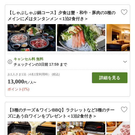
【しゃぶしゃぶ鍋コース】夕食は蟹・和牛・豚肉の3種の
メインに〆はタンタンメン＜1泊2食付き＞
お1人さま1泊（4名1室利用時） (税込)
詳細を見る
13,000
円
／人〜
ポイント(1%)
【3種のチーズ＆ワインBBQ】ラクレットなど3種のチー
ズにあう白ワインをプレゼント＜1泊2食付き＞