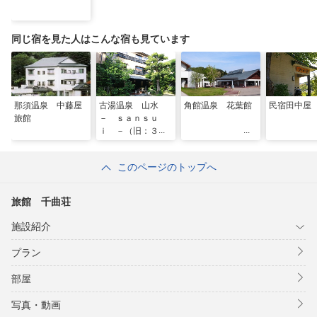
同じ宿を見た人はこんな宿も見ています
那須温泉 中藤屋
古湯温泉 山水
角館温泉 花葉館
民宿田中屋
旅館
－ ｓａｎｓｕ
ｉ －（旧：３種
の貸切湯 山水
－ ｓａｎｓｕ
このページのトップへ
ｉ －）
旅館 千曲荘
施設紹介
プラン
部屋
写真・動画