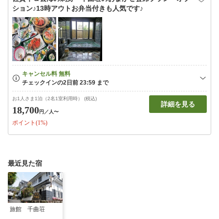
ション♪13時アウトお弁当付きも人気です♪
お1人さま1泊（2名1室利用時） (税込)
詳細を見る
18,700
円
／人〜
ポイント(1%)
最近見た宿
旅館 千曲荘