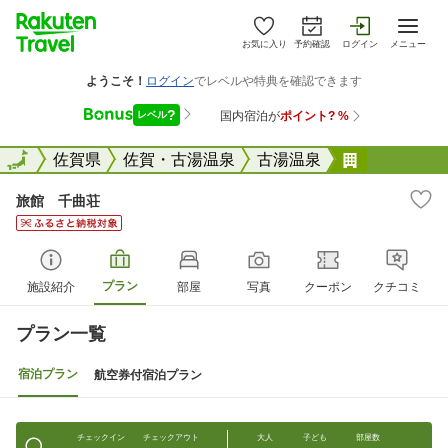
お気に入り
予約確認
ログイン
メニュー
全国
全国
佐賀県
佐賀・古湯温泉
古湯温泉
旅館 千曲
旅館 千曲荘
プラン
施設紹介
部屋
写真
クーポン
クチコミ
プラン一覧
宿泊プラン
航空券付宿泊プラン
チェックイン
チェックアウト
大人
子ども
部屋数