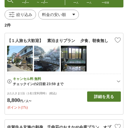
--/--
--/--
--
--
--
〜
人
人
部屋
絞り込み
2件
【１人旅も大歓迎】 素泊まりプラン 夕食、朝食無し
お1人さま1泊（1名1室利用時） (税込)
詳細を見る
8,800
円
／人〜
ポイント(1%)
佐賀牛＆玄海の刺身 千曲荘のおまかせ会席プラン オプ