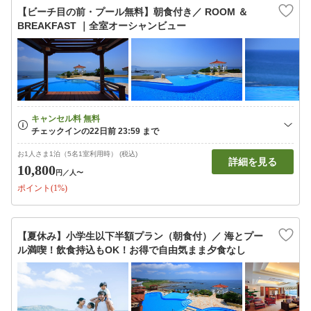
【ビーチ目の前・プール無料】朝食付き／ ROOM ＆
BREAKFAST ｜全室オーシャンビュー
お1人さま1泊（5名1室利用時） (税込)
詳細を見る
10,800
円
／人〜
ポイント(1%)
【夏休み】小学生以下半額プラン（朝食付）／ 海とプー
ル満喫！飲食持込もOK！お得で自由気まま夕食なし