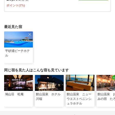
ポイント(1%)
最近見た宿
平砂浦ビーチホテ
ル
同じ宿を見た人はこんな宿も見ています
鳩山荘 松庵
館山温泉 ホテル
館山温泉 ニュー
館山温泉 
川端
ウエストペニンシ
みの宿 た
ュラホテル