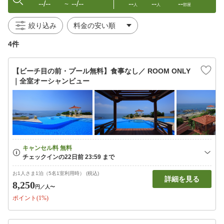
--/--
--/--
--
--
--
〜
人
人
部屋
絞り込み
4件
【ビーチ目の前・プール無料】食事なし／ ROOM ONLY
｜全室オーシャンビュー
お1人さま1泊（5名1室利用時） (税込)
詳細を見る
8,250
円
／人〜
ポイント(1%)