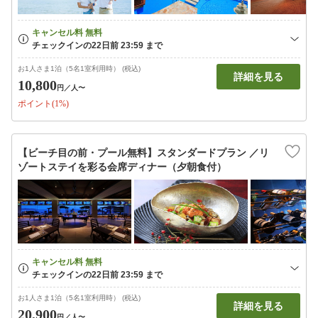
お1人さま1泊（5名1室利用時） (税込)
詳細を見る
10,800
円
／人〜
ポイント(1%)
【ビーチ目の前・プール無料】スタンダードプラン ／リ
ゾートステイを彩る会席ディナー（夕朝食付）
お1人さま1泊（5名1室利用時） (税込)
詳細を見る
20,900
円
／人〜