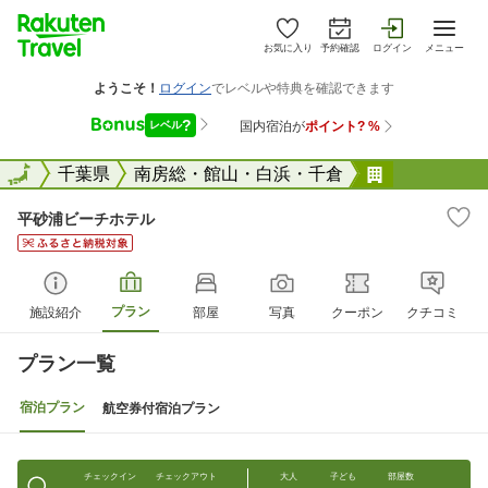
お気に入り
予約確認
ログイン
メニュー
全国
全国
千葉県
南房総・館山・白浜・千倉
平砂浦ビー
平砂浦ビーチホテル
プラン
施設紹介
部屋
写真
クーポン
クチコミ
プラン一覧
宿泊プラン
航空券付宿泊プラン
チェックイン
チェックアウト
大人
子ども
部屋数