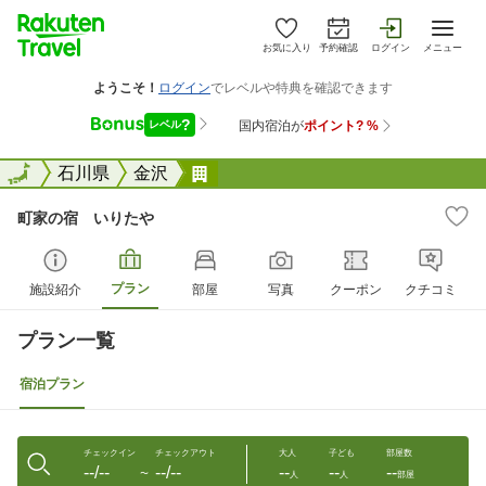
お気に入り
予約確認
ログイン
メニュー
全国
全国
石川県
金沢
町家の宿 いりたや
町家の宿 いりたや
プラン
施設紹介
部屋
写真
クーポン
クチコミ
プラン一覧
宿泊プラン
チェックイン
チェックアウト
大人
子ども
部屋数
--/--
--/--
--
--
--
〜
人
人
部屋