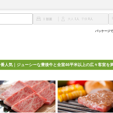
1
0
1
大人
子供
パッケージ
一番人気｜ジューシーな豊後牛と全室46平米以上の広々客室を