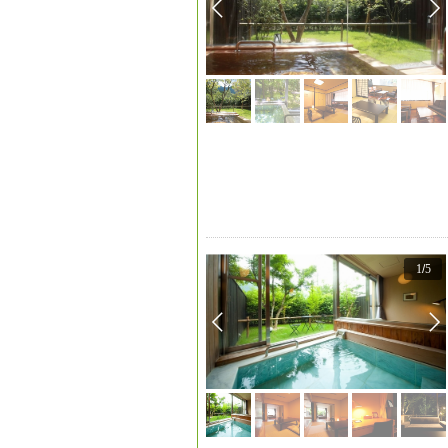
1
/
5