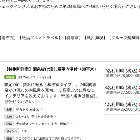
に無料でご利用いただけます。
チェックインされるお客様のために第2駐車場へご移動いただく場合がござい
【湯布院】【絶品グルメトラベル】【特別室】【風呂満喫】【グループ醍醐味
【特別和洋室】源泉掛け流し展望内湯付〈88平米〉
2名利用時 (税込)
(消費税込28,500~39,
88.7m²/バス・トイレ付
和洋室
限定2室、贅沢に篭る「和洋室タイプ」。24時間源
3名利用時 (税込)
泉かけ流しの内風呂を完備。 ※客室ごとに異なる
(消費税込27,500~38,
インテリアを設えております。部屋の選択は当宿に
お任せください。
4名利用時 (税込)
(消費税込26,500~37,
朝食あり 夕食あり
食事
2人〜4人 子供料金設定有り
人数
予約時オンラインカード決済・現地払い
決済
1%
ポイント
※このプランは1泊限定で予約可能となります。
連泊