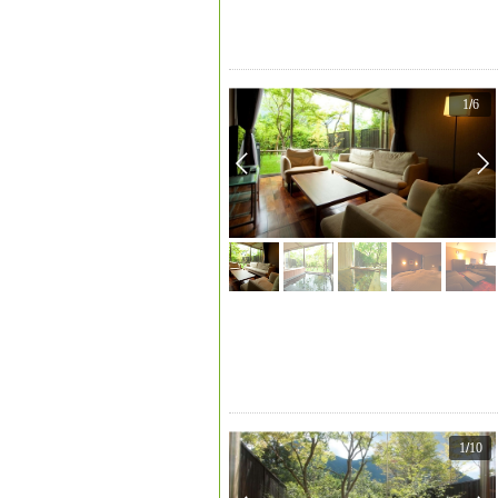
1
/
6
1
/
10