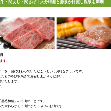
後牛・関あじ・関さば｜大分特産と源泉かけ流し温泉を満喫
1日
ます。
サバを一緒に味わっていただこうというお得なプランです。
したものを鉄板焼きでお召し上がりください。
備いたします。
す。
「黒毛和種」の牛肉のことです。
ったやわらかくて肉汁がたっぷりのお肉です。