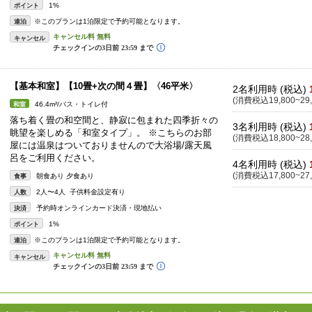
1%
ポイント
※このプランは1泊限定で予約可能となります。
連泊
キャンセル
【基本和室】【10畳+次の間４畳】〈46平米〉
2名利用時 (税込)
(消費税込19,800~29,
46.4m²/バス・トイレ付
和室
落ち着く畳の和空間と、静寂に包まれた四季折々の
3名利用時 (税込)
眺望を楽しめる「和室タイプ」。 ※こちらのお部
(消費税込18,800~28,
屋には温泉はついておりませんので大浴場/露天風
呂をご利用ください。
4名利用時 (税込)
(消費税込17,800~27,
朝食あり 夕食あり
食事
2人〜4人 子供料金設定有り
人数
予約時オンラインカード決済・現地払い
決済
1%
ポイント
※このプランは1泊限定で予約可能となります。
連泊
キャンセル