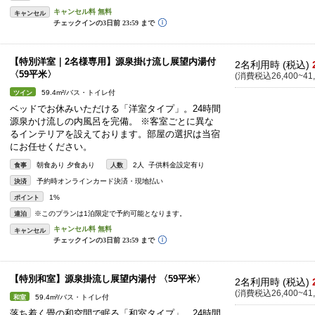
キャンセル
【特別洋室｜2名様専用】源泉掛け流し展望内湯付
2名利用時 (税込)
〈59平米〉
(消費税込26,400~41,
59.4m²/バス・トイレ付
ツイン
ベッドでお休みいただける「洋室タイプ」。24時間
源泉かけ流しの内風呂を完備。 ※客室ごとに異な
るインテリアを設えております。部屋の選択は当宿
にお任せください。
朝食あり 夕食あり
2人 子供料金設定有り
食事
人数
予約時オンラインカード決済・現地払い
決済
1%
ポイント
※このプランは1泊限定で予約可能となります。
連泊
キャンセル
【特別和室】源泉掛流し展望内湯付 〈59平米〉
2名利用時 (税込)
(消費税込26,400~41,
59.4m²/バス・トイレ付
和室
落ち着く畳の和空間で眠る「和室タイプ」。24時間