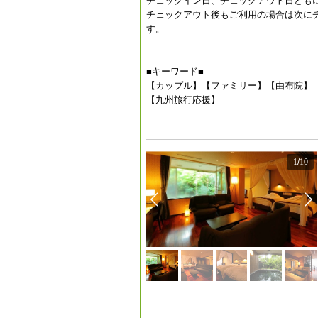
チェックイン日、チェックアウト日とも
チェックアウト後もご利用の場合は次に
す。
■キーワード■
【カップル】【ファミリー】【由布院】
【九州旅行応援】
1
/
10