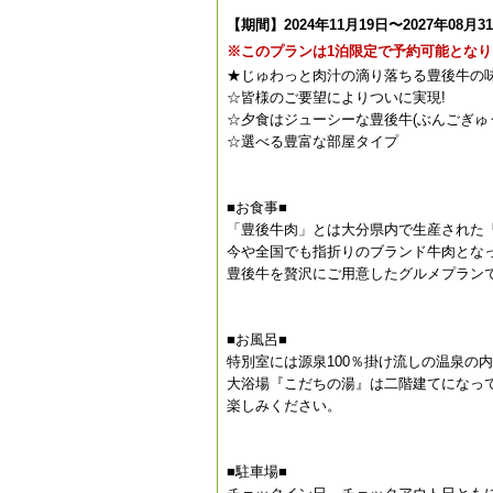
【期間】2024年11月19日〜2027年08月3
※このプランは1泊限定で予約可能となり
★じゅわっと肉汁の滴り落ちる豊後牛の味
☆皆様のご要望によりついに実現!
☆夕食はジューシーな豊後牛(ぶんごぎゅ
☆選べる豊富な部屋タイプ
■お食事■
「豊後牛肉」とは大分県内で生産された
今や全国でも指折りのブランド牛肉とな
豊後牛を贅沢にご用意したグルメプランで
■お風呂■
特別室には源泉100％掛け流しの温泉の
大浴場『こだちの湯』は二階建てになっ
楽しみください。
■駐車場■