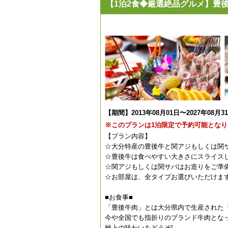
【1泊2食◆厳選絶品グルメ】豊
【期間】2013年08月01日〜2027年08月3
※このプランは1泊限定で予約可能となり
【プラン内容】
☆大分特産の豊後牛と関アジもしくは関
☆豊後牛は食べやすい大きさにスライス
☆関アジもしくは関サバはお造りをご準
☆お部屋は、全タイプお選びいただけま
■お食事■
「豊後牛肉」とは大分県内で生産された
今や全国でも指折りのブランド牛肉とな
極上の味わいをどうぞ!