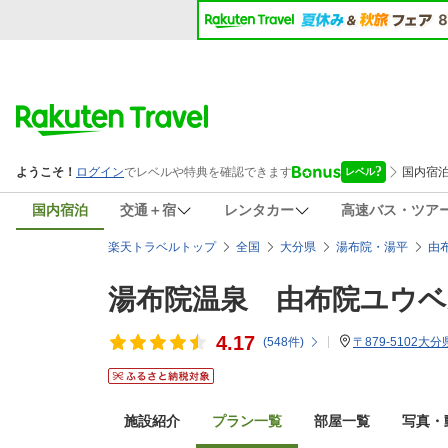
国内宿泊
交通＋宿
レンタカー
高速バス・ツア
楽天トラベルトップ
全国
大分県
湯布院・湯平
由
湯布院温泉 由布院ユウ
4.17
(
548
件)
〒879-5102大
施設紹介
プラン一覧
部屋一覧
写真・動