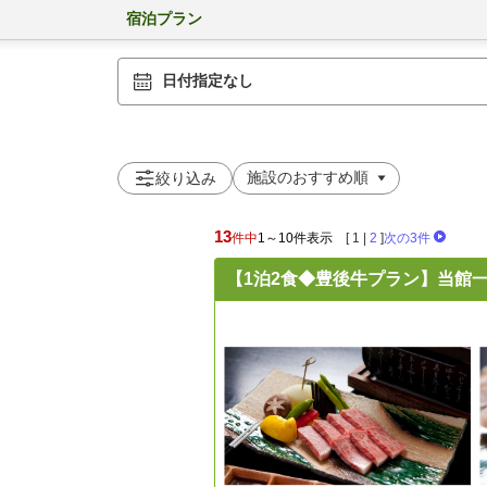
宿泊プラン
日付指定なし
絞り込み
13
件中
1～10件表示
[
1
|
2
]
次の3件
【1泊2食◆豊後牛プラン】当館