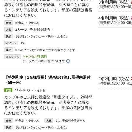
3名利用時 (税込)
源泉かけ流しの内風呂を完備。 ※客室ごとに異な
(消費税込25,400~40,
るインテリアを設えております。部屋の選択は当宿
にお任せください。
4名利用時 (税込)
(消費税込24,400~39,
朝食あり 夕食あり
食事
2人〜4人 子供料金設定有り
人数
予約時オンラインカード決済・現地払い
決済
1%
ポイント
※このプランは1泊限定で予約可能となります。
連泊
キャンセル
【特別和室｜2名様専用】源泉掛け流し展望内湯付
2名利用時 (税込)
〈59平米〉
(消費税込26,400~41,
59.4m²/バス・トイレ付
和室
カップルやご夫婦に最適な「和室タイプ」。24時間
源泉かけ流しの内風呂を完備。 ※客室ごとに異な
るインテリアを設えております。部屋の選択は当宿
にお任せください。
朝食あり 夕食あり
2人 子供料金設定有り
食事
人数
予約時オンラインカード決済・現地払い
決済