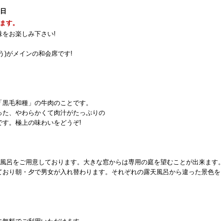
1日
ます。
をお楽しみ下さい!
う)がメインの和会席です!
「黒毛和種」の牛肉のことです。
った、やわらかくて肉汁がたっぷりの
す。極上の味わいをどうぞ!
内風呂をご用意しております。大きな窓からは専用の庭を望むことが出来ます
ており朝・夕で男女が入れ替わります。それぞれの露天風呂から違った景色を