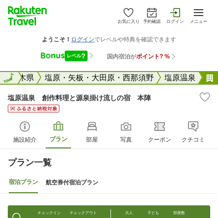
お気に入り
予約確認
ログイン
メニュー
全国
栃木県
全国
塩原・矢板・大田原・西那須野
塩原温泉
塩原温泉 創作料理と源泉掛け流しの宿 本陣
プラン
施設紹介
部屋
写真
クーポン
クチコミ
プラン一覧
宿泊プラン
航空券付宿泊プラン
チェックイン
チェックアウト
大人
子ども
部屋数