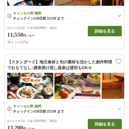
お1人さま1泊（2名1室利用時） (税込)
詳細を見る
11,550
円
／人〜
ポイント(1%)
【スタンダード】地元食材と旬の素材を活かした創作料理
でおもてなし♪源泉掛け流し温泉は貸切もOK☆
お1人さま1泊（2名1室利用時） (税込)
詳細を見る
13,200
円
／人〜