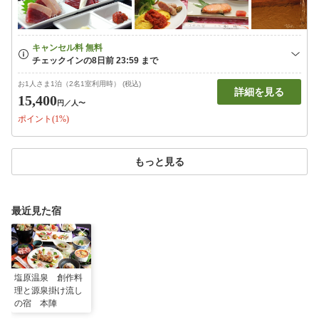
お1人さま1泊（2名1室利用時） (税込)
詳細を見る
15,400
円
／人〜
ポイント(1%)
もっと見る
最近見た宿
塩原温泉 創作料
理と源泉掛け流し
の宿 本陣