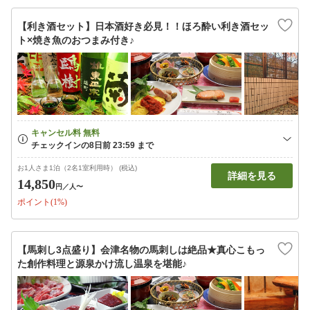
【利き酒セット】日本酒好き必見！！ほろ酔い利き酒セッ
ト×焼き魚のおつまみ付き♪
お1人さま1泊（2名1室利用時） (税込)
詳細を見る
14,850
円
／人〜
ポイント(1%)
【馬刺し3点盛り】会津名物の馬刺しは絶品★真心こもっ
た創作料理と源泉かけ流し温泉を堪能♪