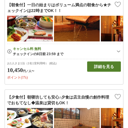
【朝食付】一日の始まりはボリューム満点の朝食から★チ
ェックインは22時までOK！！
お1人さま1泊（2名1室利用時） (税込)
詳細を見る
10,450
円
／人〜
ポイント(1%)
【夕食付】朝寝坊しても安心♪夕食は店主自慢の創作料理
でおもてなし◆温泉は貸切もOK！