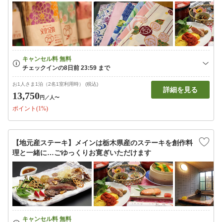
お1人さま1泊（2名1室利用時） (税込)
詳細を見る
13,750
円
／人〜
ポイント(1%)
【地元産ステーキ】メインは栃木県産のステーキを創作料
理と一緒に…ごゆっくりお寛ぎいただけます