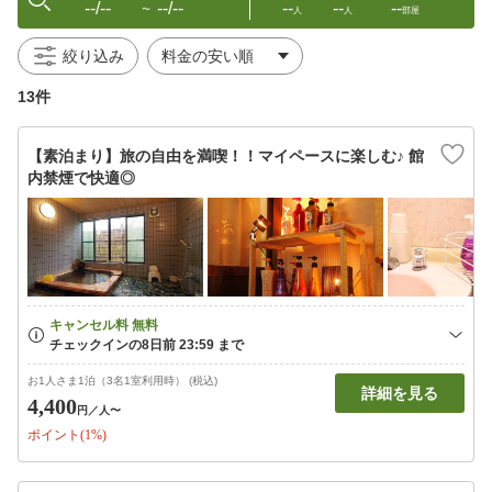
--/--
--/--
--
--
--
〜
人
人
部屋
絞り込み
13件
【素泊まり】旅の自由を満喫！！マイペースに楽しむ♪ 館
内禁煙で快適◎
お1人さま1泊（3名1室利用時） (税込)
詳細を見る
4,400
円
／人〜
ポイント(1%)