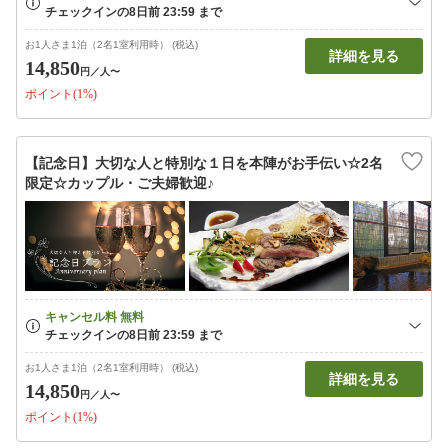
お1人さま1泊（2名1室利用時） (税込)
詳細を見る
14,850
円
／人〜
ポイント(1%)
【記念日】大切な人と特別な１日を本陣がお手伝い☆2名
限定☆カップル・ご夫婦歓迎♪
お1人さま1泊（2名1室利用時） (税込)
詳細を見る
14,850
円
／人〜
ポイント(1%)