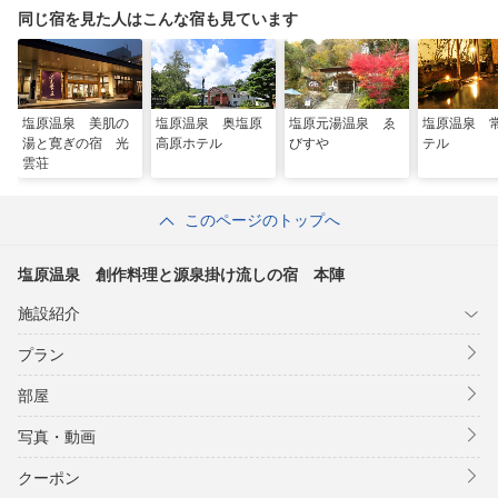
同じ宿を見た人はこんな宿も見ています
塩原温泉 美肌の
塩原温泉 奥塩原
塩原元湯温泉 ゑ
塩原温泉 
湯と寛ぎの宿 光
高原ホテル
びすや
テル
雲荘
このページのトップへ
塩原温泉 創作料理と源泉掛け流しの宿 本陣
施設紹介
プラン
部屋
写真・動画
クーポン