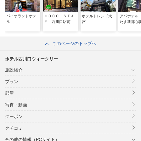
パイオランドホテ
ＣＯＣＯ ＳＴＡ
ホテルトレンド大
アパホテル
ル
Ｙ 西川口駅前
宮
たま新都心
このページのトップへ
ホテル西川口ウィークリー
施設紹介
プラン
部屋
写真・動画
クーポン
クチコミ
その他の情報（PCサイト）