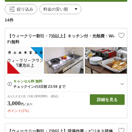
絞り込み
14件
【ウィークリー割引・7泊以上】キッチン付・光熱費・Wi-
Fi無料
お1人さま1泊（5名1室利用時） (税込)
詳細を見る
3,000
円
／人〜
ポイント(1%)
【ウィークリー割引・7泊以上】現場作業・ビジネス研修