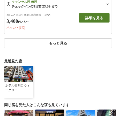
お1人さま1泊（5名1室利用時） (税込)
詳細を見る
3,400
円
／人〜
ポイント(1%)
もっと見る
最近見た宿
ホテル西川口ウィ
ークリー
同じ宿を見た人はこんな宿も見ています