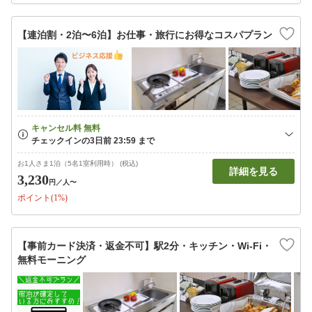
【連泊割・2泊〜6泊】お仕事・旅行にお得なコスパプラン
お1人さま1泊（5名1室利用時） (税込)
詳細を見る
3,230
円
／人〜
ポイント(1%)
【事前カード決済・返金不可】駅2分・キッチン・Wi-Fi・
無料モーニング