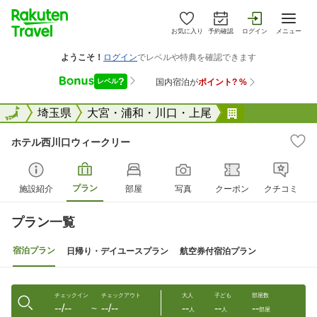
お気に入り
予約確認
ログイン
メニュー
全国
全国
埼玉県
大宮・浦和・川口・上尾
ホテル西川口
ホテル西川口ウィークリー
プラン
施設紹介
部屋
写真
クーポン
クチコミ
プラン一覧
宿泊プラン
日帰り・デイユースプラン
航空券付宿泊プラン
チェックイン
チェックアウト
大人
子ども
部屋数
--/--
--/--
--
--
--
〜
人
人
部屋