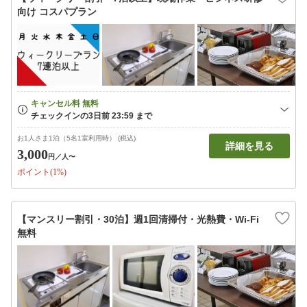
向け コスパプラン
お1人さま1泊（5名1室利用時） (税込)
詳細を見る
3,000
円
／人〜
ポイント(1%)
【マンスリー割引・30泊】週1回清掃付・光熱費・Wi-Fi
無料