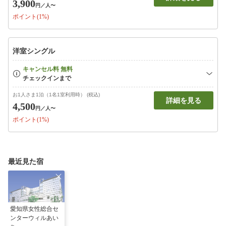
3,900
円
／人〜
ポイント(1%)
洋室シングル
お1人さま1泊（1名1室利用時） (税込)
詳細を見る
4,500
円
／人〜
ポイント(1%)
最近見た宿
愛知県女性総合セ
ンターウィルあい