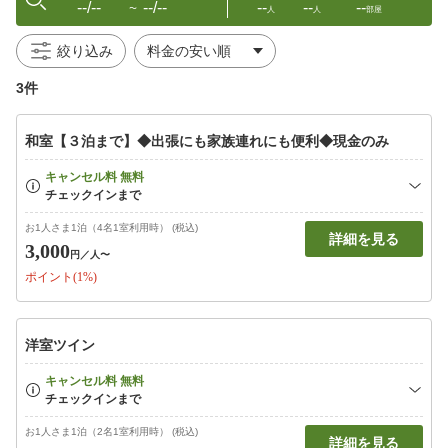
--/--
--/--
--
--
--
〜
人
人
部屋
絞り込み
3件
和室【３泊まで】◆出張にも家族連れにも便利◆現金のみ
お1人さま1泊（4名1室利用時） (税込)
詳細を見る
3,000
円
／人〜
ポイント(1%)
洋室ツイン
お1人さま1泊（2名1室利用時） (税込)
詳細を見る