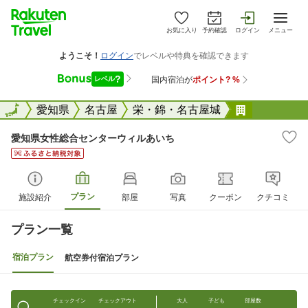
お気に入り
予約確認
ログイン
メニュー
全国
全国
愛知県
名古屋
栄・錦・名古屋城
愛知県女性
愛知県女性総合センターウィルあいち
プラン
施設紹介
部屋
写真
クーポン
クチコミ
プラン一覧
宿泊プラン
航空券付宿泊プラン
チェックイン
チェックアウト
大人
子ども
部屋数