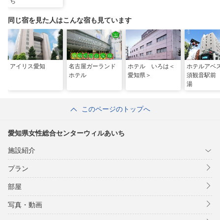
ち
同じ宿を見た人はこんな宿も見ています
アイリス愛知
名古屋ガーランド
ホテル いろは＜
ホテルアベ
ホテル
愛知県＞
須観音駅前
湯
このページのトップへ
愛知県女性総合センターウィルあいち
施設紹介
プラン
部屋
写真・動画