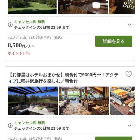
お1人さま1泊（3名1室利用時） (税込)
詳細を見る
8,500
円
／人〜
ポイント(1%)
【お部屋はホテルおまかせ】朝食付で9300円〜！アクテ
ィブに軽井沢旅行を楽しむ／朝食付
お1人さま1泊（3名1室利用時） (税込)