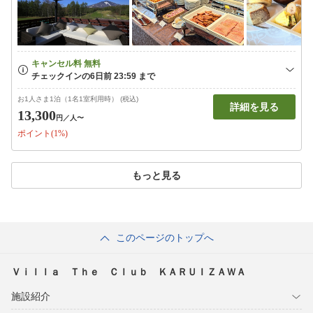
お1人さま1泊（1名1室利用時） (税込)
詳細を見る
13,300
円
／人〜
ポイント(1%)
もっと見る
このページのトップへ
Ｖｉｌｌａ Ｔｈｅ Ｃｌｕｂ ＫＡＲＵＩＺＡＷＡ
施設紹介