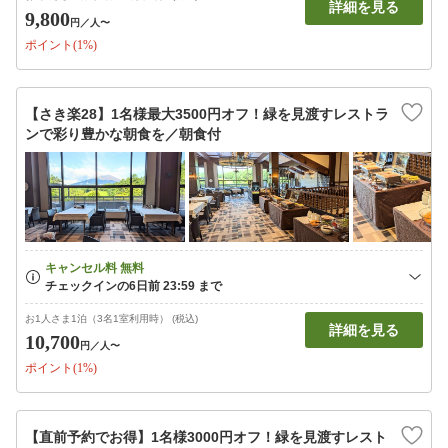
詳細を見る
9,800
円
／人〜
ポイント(1%)
【さき楽28】1名様最大3500円オフ！緑を見渡すレストラ
ンで彩り豊かな朝食を／朝食付
お1人さま1泊（3名1室利用時） (税込)
詳細を見る
10,700
円
／人〜
ポイント(1%)
【直前予約でお得】1名様3000円オフ！緑を見渡すレスト