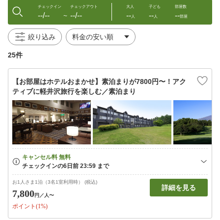
チェックイン
チェックアウト
大人
子ども
部屋数
--/--
--/--
--
--
--
〜
人
人
部屋
絞り込み
25件
【お部屋はホテルおまかせ】素泊まりが7800円〜！アク
ティブに軽井沢旅行を楽しむ／素泊まり
お1人さま1泊（3名1室利用時） (税込)
詳細を見る
7,800
円
／人〜
ポイント(1%)