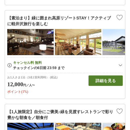
【素泊まり】緑に囲まれ高原リゾートSTAY！アクティブ
に軽井沢旅行を楽しむ
お1人さま1泊（3名1室利用時） (税込)
詳細を見る
12,000
円
／人〜
ポイント(1%)
【1人旅限定】自分にご褒美♪緑を見渡すレストランで彩り
豊かな朝食を／朝食付