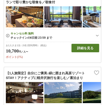
ランで彩り豊かな朝食を／朝食付
お1人さま1泊（3名1室利用時） (税込)
詳細を見る
10,700
円
／人〜
ポイント(1%)
【1人旅限定】自分にご褒美♪緑に囲まれ高原リゾート
STAY！アクティブに軽井沢旅行を楽しむ／素泊まり