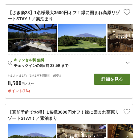
【さき楽28】1名様最大3500円オフ！緑に囲まれ高原リゾ
ートSTAY！／素泊まり
お1人さま1泊（3名1室利用時） (税込)
詳細を見る
8,500
円
／人〜
ポイント(1%)
【直前予約でお得】1名様3000円オフ！緑に囲まれ高原リ
ゾートSTAY！／素泊まり