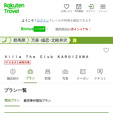
お気に入り
予約確認
ログイン
メニュー
全国
全国
群馬県
万座･嬬恋･北軽井沢
Ｖｉｌｌａ Ｔｈ
Ｖｉｌｌａ Ｔｈｅ Ｃｌｕｂ ＫＡＲＵＩＺＡＷＡ
プラン
施設紹介
部屋
写真
クーポン
クチコミ
プラン一覧
宿泊プラン
航空券付宿泊プラン