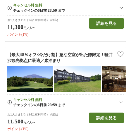
お1人さま1泊（1名1室利用時） (税込)
詳細を見る
11,300
円
／人〜
ポイント(1%)
【最大48％オフ×今だけ割】急な空室が出た際限定！軽井
沢観光拠点に最適／素泊まり
お1人さま1泊（3名1室利用時） (税込)
詳細を見る
11,500
円
／人〜
ポイント(1%)