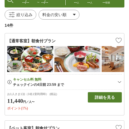
--/--
--/--
--
--
--
〜
人
人
部屋
絞り込み
14件
【通常客室】朝食付プラン
お1人さま1泊（3名1室利用時） (税込)
詳細を見る
11,440
円
／人〜
ポイント(1%)
【ペット客室】朝食付プラン