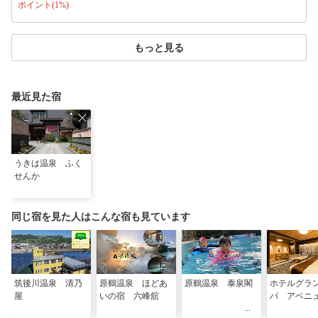
ポイント(1%)
もっと見る
最近見た宿
うきは温泉 ふく
せんか
同じ宿を見た人はこんな宿も見ています
筑後川温泉 清乃
原鶴温泉 ほどあ
原鶴温泉 泰泉閣
ホテルグラ
屋
いの宿 六峰舘
パ アベニ