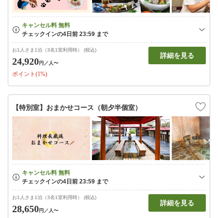
お1人さま1泊（3名1室利用時） (税込)
詳細を見る
24,920
円
／人〜
ポイント(1%)
【特別室】おまかせコース（朝夕半個室）
お1人さま1泊（3名1室利用時） (税込)
詳細を見る
28,650
円
／人〜