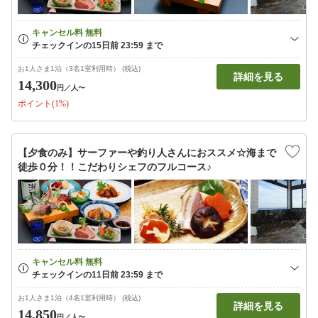
お1人さま1泊（3名1室利用時） (税込)
詳細を見る
14,300
円
／人〜
ポイント(1%)
【夕食のみ】サーファーや釣り人さんにおススメ☆海まで
徒歩０分！！こだわりシェフのフルコース♪
お1人さま1泊（4名1室利用時） (税込)
詳細を見る
14,850
円
／人〜