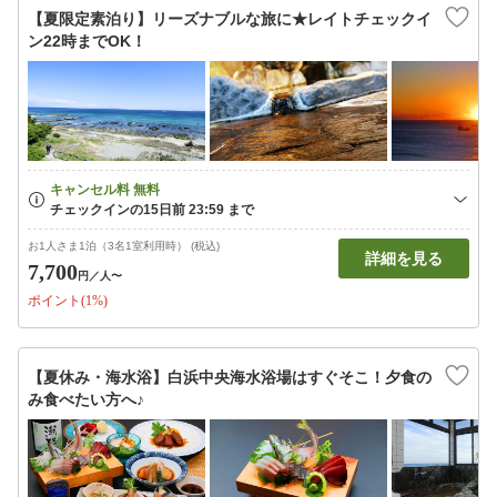
【夏限定素泊り】リーズナブルな旅に★レイトチェックイ
ン22時までOK！
お1人さま1泊（3名1室利用時） (税込)
詳細を見る
7,700
円
／人〜
ポイント(1%)
【夏休み・海水浴】白浜中央海水浴場はすぐそこ！夕食の
み食べたい方へ♪