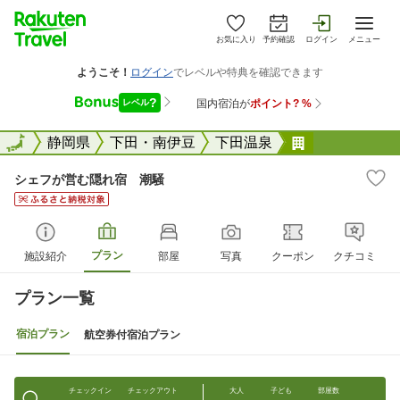
お気に入り
予約確認
ログイン
メニュー
全国
全国
静岡県
下田・南伊豆
下田温泉
シェフが営む
シェフが営む隠れ宿 潮騒
プラン
施設紹介
部屋
写真
クーポン
クチコミ
プラン一覧
宿泊プラン
航空券付宿泊プラン
チェックイン
チェックアウト
大人
子ども
部屋数