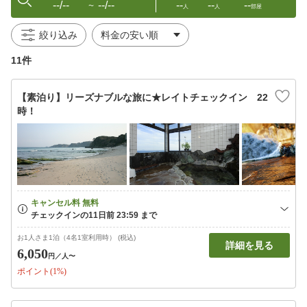
--/--
--/--
--
--
--
〜
人
人
部屋
絞り込み
11件
【素泊り】リーズナブルな旅に★レイトチェックイン 22
時！
お1人さま1泊（4名1室利用時） (税込)
詳細を見る
6,050
円
／人〜
ポイント(1%)