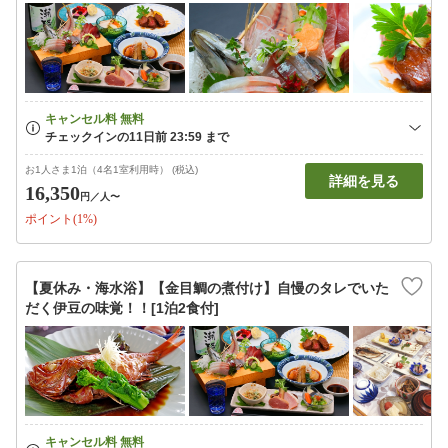
お1人さま1泊（4名1室利用時） (税込)
詳細を見る
16,350
円
／人〜
ポイント(1%)
【夏休み・海水浴】【金目鯛の煮付け】自慢のタレでいた
だく伊豆の味覚！！[1泊2食付]