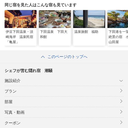
同じ宿を見た人はこんな宿も見ています
伊豆下田温泉・須
下田温泉 下田大
温泉旅館 福助
下田港を一
崎海岸 温泉民宿
和館
絶景の宿 
「亀屋」
山田屋
このページのトップへ
シェフが営む隠れ宿 潮騒
施設紹介
プラン
部屋
写真・動画
クーポン