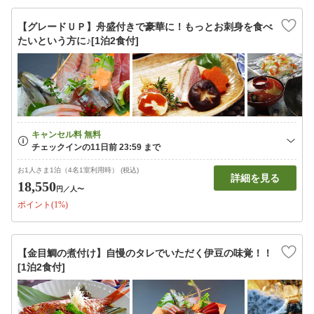
【グレードＵＰ】舟盛付きで豪華に！もっとお刺身を食べ
たいという方に♪[1泊2食付]
お1人さま1泊（4名1室利用時） (税込)
詳細を見る
18,550
円
／人〜
ポイント(1%)
【金目鯛の煮付け】自慢のタレでいただく伊豆の味覚！！
[1泊2食付]