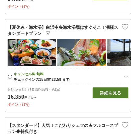
ポイント(1%)
【夏休み・海水浴】白浜中央海水浴場はすぐそこ！潮騒ス
タンダードプラン ▽
お1人さま1泊（3名1室利用時） (税込)
詳細を見る
16,350
円
／人〜
ポイント(1%)
【スタンダード】人気！こだわりシェフの★フルコースプ
ラン◆特典付き