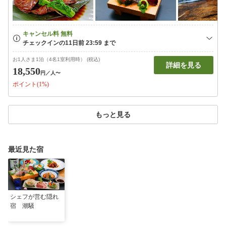
お1人さま1泊（4名1室利用時） (税込)
詳細を見る
18,550
円
／人〜
ポイント(1%)
もっと見る
最近見た宿
シェフが営む隠れ
宿 潮騒