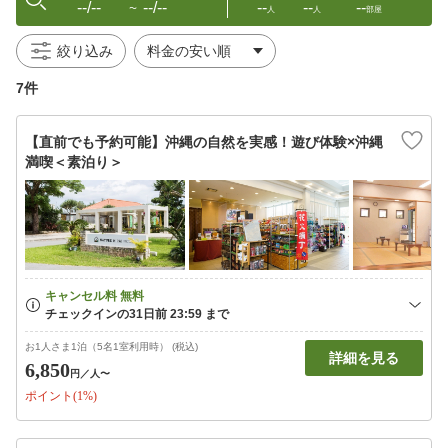
--/--
--/--
--
--
--
〜
人
人
部屋
絞り込み
7件
【直前でも予約可能】沖縄の自然を実感！遊び体験×沖縄
満喫＜素泊り＞
お1人さま1泊（5名1室利用時） (税込)
詳細を見る
6,850
円
／人〜
ポイント(1%)