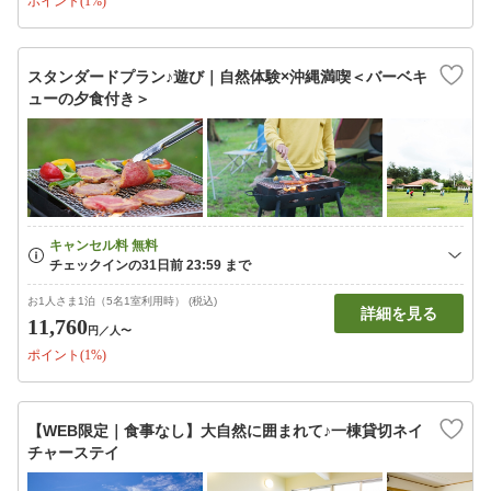
ポイント(1%)
スタンダードプラン♪遊び｜自然体験×沖縄満喫＜バーベキ
ューの夕食付き＞
お1人さま1泊（5名1室利用時） (税込)
詳細を見る
11,760
円
／人〜
ポイント(1%)
【WEB限定｜食事なし】大自然に囲まれて♪一棟貸切ネイ
チャーステイ