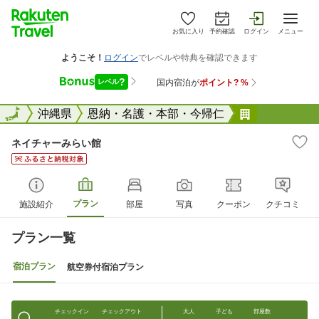
お気に入り
予約確認
ログイン
メニュー
全国
全国
沖縄県
恩納・名護・本部・今帰仁
ネイチャー
ネイチャーみらい館
プラン
施設紹介
部屋
写真
クーポン
クチコミ
プラン一覧
宿泊プラン
航空券付宿泊プラン
チェックイン
チェックアウト
大人
子ども
部屋数