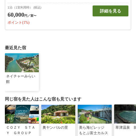
1泊（1室利用時） (税込)
詳細を見る
60,000
円
／室〜
ポイント(1%)
最近見た宿
ネイチャーみらい
館
同じ宿を見た人はこんな宿も見ています
ＣＯＺＹ ＳＴＡ
奥ヤンバルの里
美ら海ビレッジ
草津温泉 
Ｙ ＧＲＯＵＰ
もとぶ富士カルス