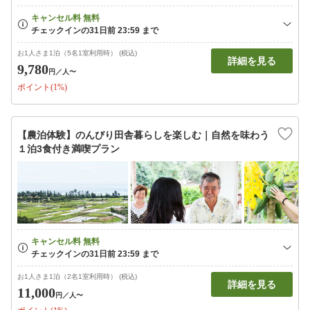
お1人さま1泊（5名1室利用時） (税込)
詳細を見る
9,780
円
／人〜
ポイント(1%)
【農泊体験】のんびり田舎暮らしを楽しむ｜自然を味わう
１泊3食付き満喫プラン
お1人さま1泊（2名1室利用時） (税込)
詳細を見る
11,000
円
／人〜