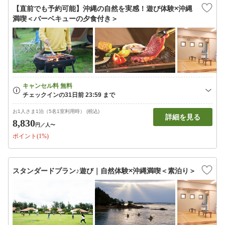
【直前でも予約可能】沖縄の自然を実感！遊び体験×沖縄
満喫＜バーベキューの夕食付き＞
お1人さま1泊（5名1室利用時） (税込)
詳細を見る
8,830
円
／人〜
ポイント(1%)
スタンダードプラン♪遊び｜自然体験×沖縄満喫＜素泊り＞