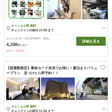
お1人さま1泊（2名1室利用時） (税込)
詳細を見る
4,200
円
／人〜
ポイント(1%)
【部屋数限定】事前カード決済でお得に！素泊まりバリュ
ープラン 見つけたら即予約！！