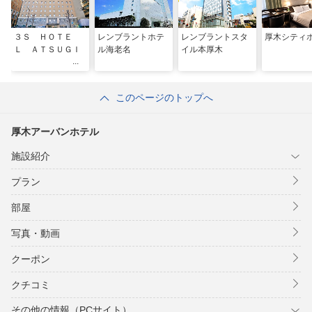
３Ｓ ＨＯＴＥ
レンブラントホテ
レンブラントスタ
厚木シティ
Ｌ ＡＴＳＵＧＩ
ル海老名
イル本厚木
このページのトップへ
厚木アーバンホテル
施設紹介
プラン
部屋
写真・動画
クーポン
クチコミ
その他の情報（PCサイト）