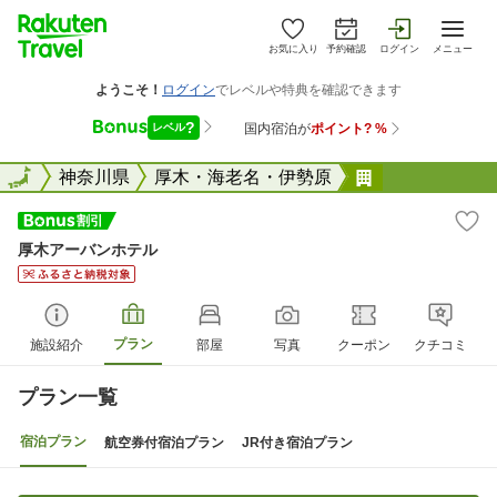
お気に入り
予約確認
ログイン
メニュー
全国
全国
神奈川県
厚木・海老名・伊勢原
厚木アーバン
厚木アーバンホテル
プラン
施設紹介
部屋
写真
クーポン
クチコミ
プラン一覧
宿泊プラン
航空券付宿泊プラン
JR付き宿泊プラン