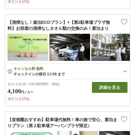
ポイント(1%)
【清掃なし！連泊ECOプラン】+【第2駐車場プラザ無
料】お部屋の清掃なしタオル類の交換のみ！素泊まり
お1人さま1泊（2名1室利用時） (税込)
詳細を見る
4,100
円
／人〜
ポイント(1%)
【首都圏おすすめ】駐車場代無料！車の旅で安心、素泊ま
りプラン（第２駐車場アーバンプラザ限定）