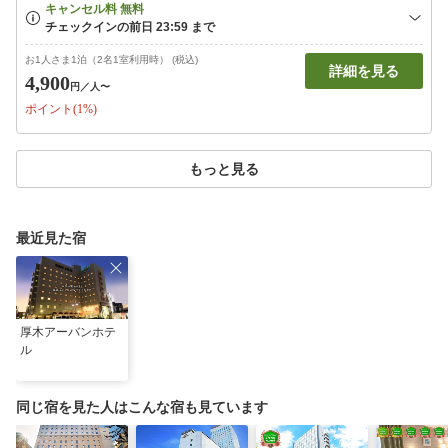
お1人さま1泊（2名1室利用時） (税込)
詳細を見る
4,900
円
／人〜
ポイント(1%)
もっと見る
最近見た宿
厚木アーバンホテ
ル
同じ宿を見た人はこんな宿も見ています