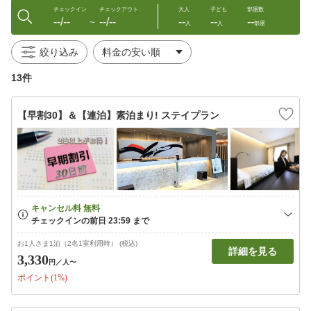
チェックイン
チェックアウト
大人
子ども
部屋数
--/--
--/--
--
--
--
〜
人
人
部屋
絞り込み
13件
【早割30】＆【連泊】素泊まり! ステイプラン
お1人さま1泊（2名1室利用時） (税込)
詳細を見る
3,330
円
／人〜
ポイント(1%)