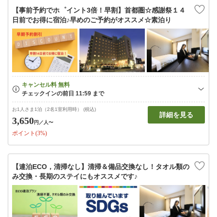
【事前予約でホ゜イント3倍！早割】首都圏☆感謝祭１４
日前でお得に宿泊♪早めのご予約がオススメ☆素泊り
お1人さま1泊（2名1室利用時） (税込)
詳細を見る
3,650
円
／人〜
ポイント(3%)
【連泊ECO，清掃なし】清掃＆備品交換なし！タオル類の
み交換・長期のステイにもオススメです♪