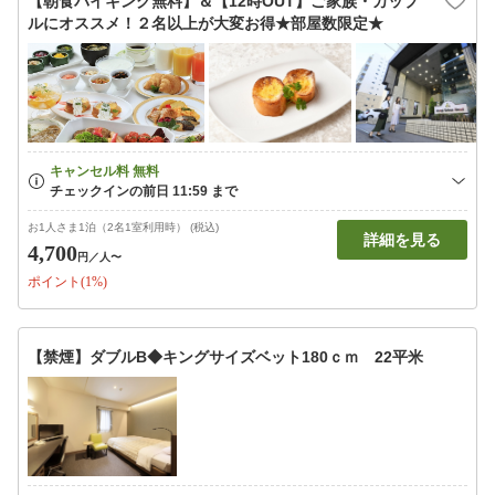
【朝食バイキング無料】＆【12時OUT】ご家族・カップ
ルにオススメ！２名以上が大変お得★部屋数限定★
お1人さま1泊（2名1室利用時） (税込)
詳細を見る
4,700
円
／人〜
ポイント(1%)
【禁煙】ダブルB◆キングサイズベット180ｃｍ 22平米