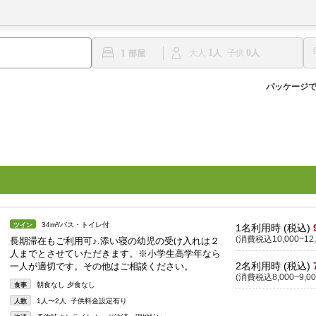
1
0
1
大人
子供
パッケージ
34m²/バス・トイレ付
ツイン
1名利用時 (税込)
(消費税込10,000~12,
長期滞在もご利用可♪.添い寝の幼児の受け入れは２
人までとさせていただきます。※小学生高学年なら
2名利用時 (税込)
一人が適切です。その他はご相談ください。
(消費税込8,000~9,00
朝食なし 夕食なし
食事
1人〜2人 子供料金設定有り
人数