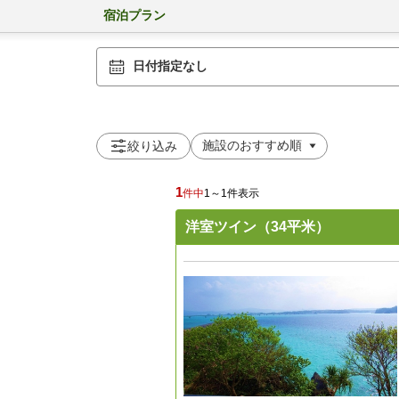
宿泊プラン
日付指定なし
絞り込み
1
件中
1～1件表示
洋室ツイン（34平米）