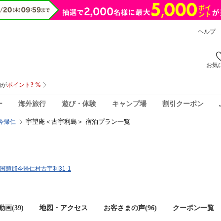
ヘルプ
お気
ー
海外旅行
遊び・体験
キャンプ場
割引クーポン
宇望庵＜古宇利島＞ 宿泊プラン一覧
今帰仁
縄県国頭郡今帰仁村古宇利31-1
画(39)
地図・アクセス
お客さまの声(
96
)
クーポン一覧