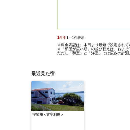
1
件中
1～1件表示
※料金表記は、本日より最短で設定されて
※「部屋が広い順」の並び替えは、およそ1
ただし「和室」と「洋室」では広さの計測方
最近見た宿
宇望庵＜古宇利島＞