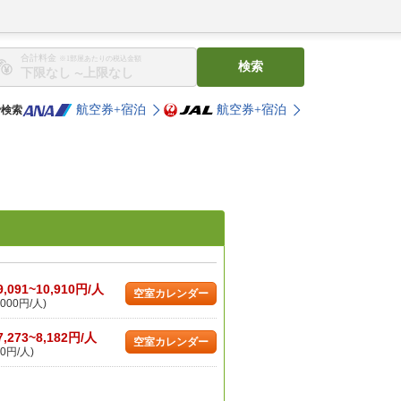
合計料金
※1部屋あたりの税込金額
検索
〜
航空券+宿泊
航空券+宿泊
で検索
9,091~10,910円/人
空室カレンダー
000円/人)
7,273~8,182円/人
空室カレンダー
0円/人)