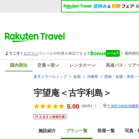
国内宿泊
交通＋宿
レンタカー
高速バス・ツア
楽天トラベルトップ
全国
沖縄県
恩納・名護・本部・
宇望庵＜古宇利島＞
5.00
(
96
件)
〒905-0406沖
施設紹介
プラン一覧
部屋一覧
写真・動