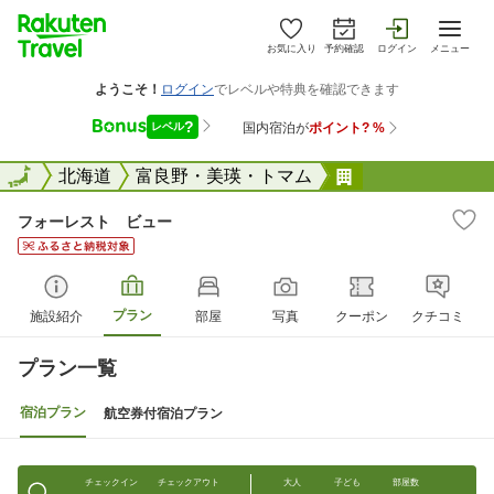
お気に入り
予約確認
ログイン
メニュー
全国
全国
北海道
富良野・美瑛・トマム
フォーレスト 
フォーレスト ビュー
プラン
施設紹介
部屋
写真
クーポン
クチコミ
プラン一覧
宿泊プラン
航空券付宿泊プラン
チェックイン
チェックアウト
大人
子ども
部屋数