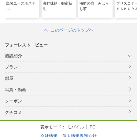
島牧ユースホステ
海鮮味処 御宿新
海鮮の宿 みはら
ブリスコ
ル
生
し荘
ＳＡＫＵＲ
このページのトップへ
フォーレスト ビュー
施設紹介
プラン
部屋
写真・動画
クーポン
クチコミ
表示モード：
モバイル
PC
会社情報
個人情報保護方針