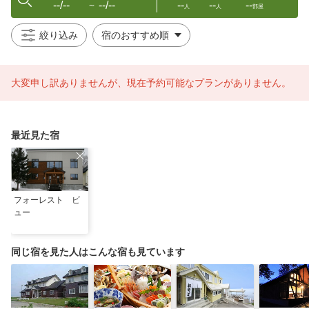
--/--
--/--
--
--
--
〜
人
人
部屋
絞り込み
大変申し訳ありませんが、現在予約可能なプランがありません。
最近見た宿
フォーレスト ビ
ュー
同じ宿を見た人はこんな宿も見ています