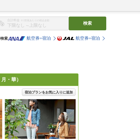
合計料金
※1部屋あたりの税込金額
検索
〜
航空券+宿泊
航空券+宿泊
で検索
・月・華）
宿泊プランをお気に入りに追加