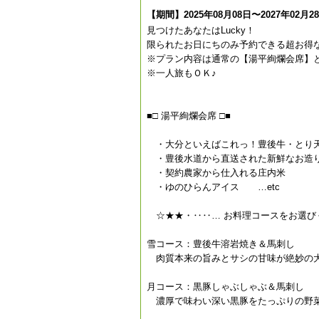
【期間】2025年08月08日〜2027年02月2
見つけたあなたはLucky！
限られたお日にちのみ予約できる超お得
※プラン内容は通常の【湯平絢爛会席】
※一人旅もＯＫ♪
■□ 湯平絢爛会席 □■
・大分といえばこれっ！豊後牛・とり
・豊後水道から直送された新鮮なお造
・契約農家から仕入れる庄内米
・ゆのひらんアイス …etc
☆★★・‥‥… お料理コースをお選び
雪コース：豊後牛溶岩焼き＆馬刺し
肉質本来の旨みとサシの甘味が絶妙の大
月コース：黒豚しゃぶしゃぶ＆馬刺し
濃厚で味わい深い黒豚をたっぷりの野