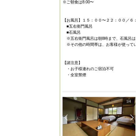
※ご朝食は8:00〜
【お風呂】１５：００〜２２：００／６
■五右衛門風呂
■石風呂
※五右衛門風呂は朝8時まで、石風呂は
※その他の時間帯は、お客様が使ってい
【諸注意】
・お子様連れのご宿泊不可
・全室禁煙
1
/
4