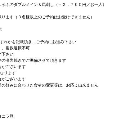
しゃぶのダブルメイン＆馬刺し（＋２，７５０円／お一人）
ります（３名様以上のご予約はお受けできません）
能
ースのいずれかを記載頂き、ご予約にお進み下さい
す。複数選択不可
い下さい
牛の溶岩焼きでご準備させて頂きます
合がございます
となります
合がございます
様の好みに合わせた食材の変更等は、お応え出来ません
分ニラ豚