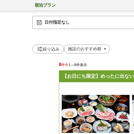
宿泊プラン
日付指定なし
絞り込み
8
件中
1～8件表示
【お日にち限定】めったに出ない