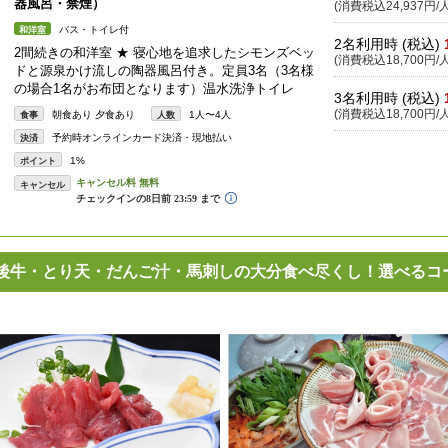
器風呂・禁煙）
(消費税込24,937円/人
バス・トイレ付
和洋室
2名利用時 (税込)
2間続きの和洋室 ★ 寝心地を追求したシモンズベッ
(消費税込18,700円/人
ドと源泉かけ流しの陶器風呂付き。定員3名（3名様
の場合1名がお布団となります）温水洗浄トイレ
3名利用時 (税込)
(消費税込18,700円/人
朝食あり 夕食あり
1人〜4人
食事
人数
予約時オンラインカード決済・現地払い
決済
1%
ポイント
キャンセル
後牛・とり天・だんご汁・馬刺しの大分食べ尽くし！選べるコ