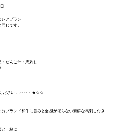
8日
なレアプラン
と同じです。
天・だんご汁・馬刺し
り
ください …‥‥・★☆☆
分ブランド和牛に旨みと触感が堪らない新鮮な馬刺し付き
菜と一緒に