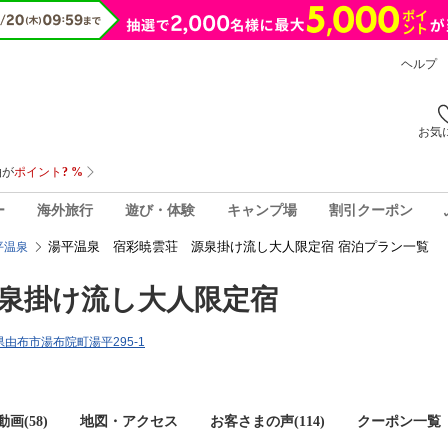
ヘルプ
お気
ー
海外旅行
遊び・体験
キャンプ場
割引クーポン
湯平温泉 宿彩暁雲荘 源泉掛け流し大人限定宿 宿泊プラン一覧
平温泉
泉掛け流し大人限定宿
分県由布市湯布院町湯平295-1
画(58)
地図・アクセス
お客さまの声(
114
)
クーポン一覧