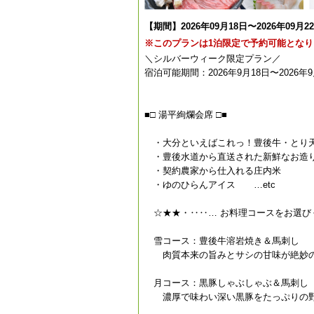
【期間】2026年09月18日〜2026年09月2
※このプランは1泊限定で予約可能となり
＼シルバーウィーク限定プラン／
宿泊可能期間：2026年9月18日〜2026年9
■□ 湯平絢爛会席 □■
・大分といえばこれっ！豊後牛・とり
・豊後水道から直送された新鮮なお造
・契約農家から仕入れる庄内米
・ゆのひらんアイス …etc
☆★★・‥‥… お料理コースをお選び
雪コース：豊後牛溶岩焼き＆馬刺し
肉質本来の旨みとサシの甘味が絶妙の
月コース：黒豚しゃぶしゃぶ＆馬刺し
濃厚で味わい深い黒豚をたっぷりの野