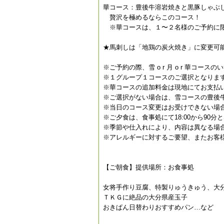
華コース：豊後牛溶岩焼きと黒豚しゃぶ
贅沢を極めるならこのコース！
※華コースは、１〜２名様のご予約に限
★馬刺しは「地鶏の炭火焼き」に変更可
※ご予約の際、雪 o r 月 o r 華コ
※１グループ１コースのご選択となりま
※華コースの追加料金は現地にてお支払
※ご選択がない場合は、雪コースの豊後
※当日のコース変更はお受けできない場
※ご夕食は、食事処にて18:00から90分
※季節や仕入れにより、内容は異なる場
※アレルギーに対するご要望、またお客
【ご朝食】提供場所：お食事処
女将手作り豆腐、特製りゅうきゅう、大
ＴＫＧに絶品の大分県産玉子
おきぱん日替わりおすすめパン…など