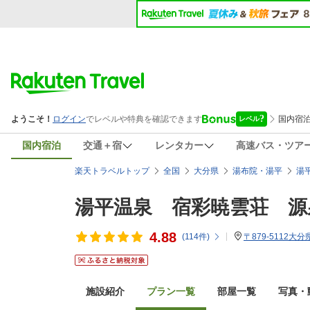
国内宿泊
交通＋宿
レンタカー
高速バス・ツア
楽天トラベルトップ
全国
大分県
湯布院・湯平
湯
湯平温泉 宿彩暁雲荘 源
4.88
(
114
件)
〒879-5112大
施設紹介
プラン一覧
部屋一覧
写真・動