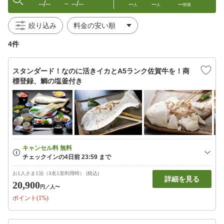
--/--
--/--
--
--
--
〜
人
人
部屋
絞り込み
4件
スタンダード！なのに活きイカとA5ランク佐賀牛を！商
標登録、鯛の塩釜付き
お1人さま1泊（3名1室利用時） (税込)
詳細を見る
20,900
円
／人〜
ポイント(1%)