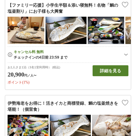
【ファミリー応援】小学生半額＆添い寝無料！名物「鯛の
塩釜割り」にお子様も大興奮
お1人さま1泊（3名1室利用時） (税込)
詳細を見る
20,900
円
／人〜
ポイント(1%)
伊勢海老をお得に！活きイカと商標登録、鯛の塩釜焼きを
堪能！（個室食）