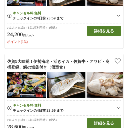
お1人さま1泊（3名1室利用時） (税込)
詳細を見る
24,200
円
／人〜
ポイント(1%)
佐賀5大味覚！伊勢海老・活きイカ・佐賀牛・アワビ・商
標登録、鯛の塩釜付き（個室食）
お1人さま1泊（3名1室利用時） (税込)
詳細を見る
28,600
円
／人〜