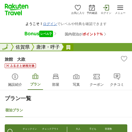
お気に入り
予約確認
ログイン
メニュー
全国
全国
佐賀県
唐津・呼子
旅館 大政
旅館 大政
プラン
施設紹介
部屋
写真
クーポン
クチコミ
プラン一覧
宿泊プラン
チェックイン
チェックアウト
大人
子ども
部屋数