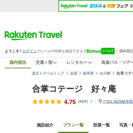
国内宿泊
交通＋宿
レンタカー
高速バス・ツア
合掌コテ
楽天トラベルトップ
全国
岐阜県
白川郷
合掌コテージ 好々庵
4.75
(
48
件)
〒501-5626岐
施設紹介
プラン一覧
部屋一覧
写真・動