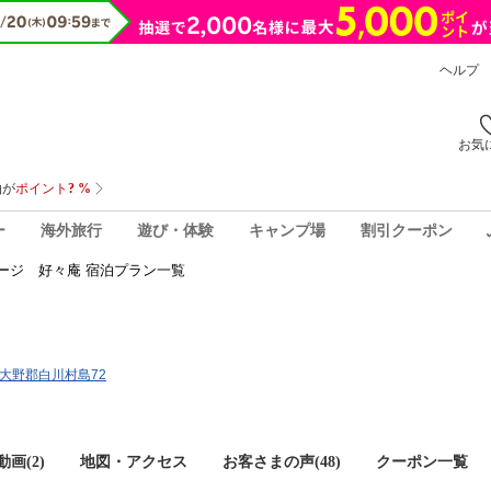
ヘルプ
お気
ー
海外旅行
遊び・体験
キャンプ場
割引クーポン
ージ 好々庵 宿泊プラン一覧
阜県大野郡白川村島72
画(2)
地図・アクセス
お客さまの声(
48
)
クーポン一覧