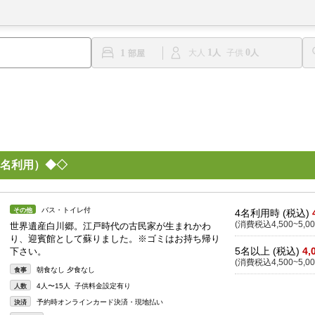
1
0
1
大人
子供
名利用）◆◇
バス・トイレ付
その他
4名利用時 (税込)
(消費税込4,500~5,00
世界遺産白川郷。江戸時代の古民家が生まれかわ
り、迎賓館として蘇りました。※ゴミはお持ち帰り
5名以上 (税込)
4,
下さい。
(消費税込4,500~5,00
朝食なし 夕食なし
食事
4人〜15人 子供料金設定有り
人数
予約時オンラインカード決済・現地払い
決済