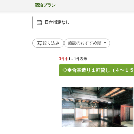
宿泊プラン
日付指定なし
絞り込み
1
件中
1～1件表示
◇◆合掌造り１軒貸し（４〜１５