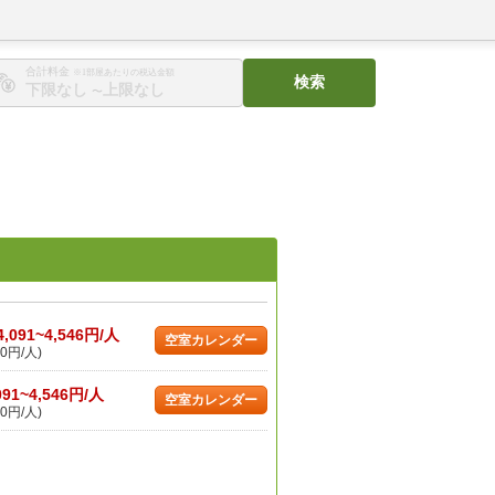
合計料金
※1部屋あたりの税込金額
検索
〜
4,091~4,546円/人
空室カレンダー
0円/人)
091~4,546円/人
空室カレンダー
0円/人)