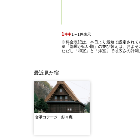
1
件中
1～1件表示
※料金表記は、本日より最短で設定されて
※「部屋が広い順」の並び替えは、およそ1
ただし「和室」と「洋室」では広さの計測方
最近見た宿
合掌コテージ 好々庵