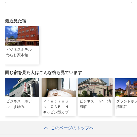
最近見た宿
ビジネスホテル
わらじ家本館
同じ宿を見た人はこんな宿も見ています
ビジネス ホテ
Ｐｒｅｃｉｏｕ
ビジネスｉｎn 清
グランド
ル まゆみ
ｓ ＣＡＢＩＮ
風荘
清風荘
キャビン型カプセ
ルホテル
このページのトップへ