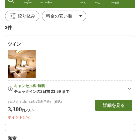
--/--
--/--
--
--
--
〜
人
人
部屋
絞り込み
3件
ツイン
お1人さま1泊（4名1室利用時） (税込)
詳細を見る
3,300
円
／人〜
ポイント(1%)
和室