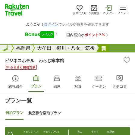
お気に入り
予約確認
ログイン
メニュー
全国
全国
福岡県
大牟田・柳川・八女・筑後
ビジネスホ
ビジネスホテル わらじ家本館
プラン
施設紹介
部屋
写真
クーポン
クチコミ
プラン一覧
宿泊プラン
航空券付宿泊プラン
チェックイン
チェックアウト
大人
子ども
部屋数