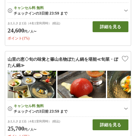
お1人さま1泊（4名1室利用時） (税込)
詳細を見る
24,600
円
／人〜
ポイント(1%)
山里の恵◇旬の味覚と篠山名物ぼたん鍋を堪能≪旬菜・ぼ
たん鍋≫
お1人さま1泊（4名1室利用時） (税込)
詳細を見る
25,700
円
／人〜