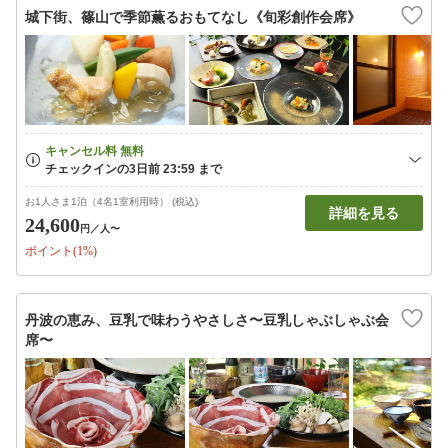
城下街、篠山で季節薫るおもてなし《旬彩創作会席》
お1人さま1泊（4名1室利用時） (税込)
詳細を見る
24,600
円
／人〜
ポイント(1%)
丹波の恵み、豆乳で味わうやさしさ〜豆乳しゃぶしゃぶ会
席〜