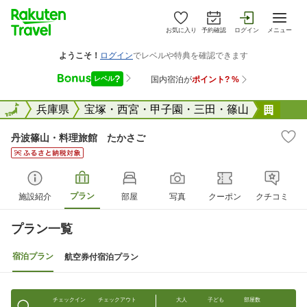
お気に入り
予約確認
ログイン
メニュー
全国
全国
兵庫県
宝塚・西宮・甲子園・三田・篠山
丹波
丹波篠山・料理旅館 たかさご
プラン
施設紹介
部屋
写真
クーポン
クチコミ
プラン一覧
宿泊プラン
航空券付宿泊プラン
チェックイン
チェックアウト
大人
子ども
部屋数