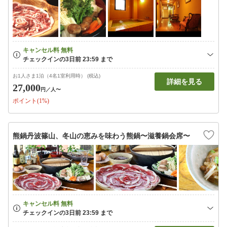
お1人さま1泊（4名1室利用時） (税込)
詳細を見る
27,000
円
／人〜
ポイント(1%)
熊鍋丹波篠山、冬山の恵みを味わう熊鍋〜滋養鍋会席〜