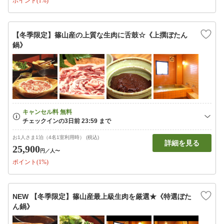
ポイント(1%)
【冬季限定】篠山産の上質な生肉に舌鼓☆《上撰ぼたん
鍋》
お1人さま1泊（4名1室利用時） (税込)
詳細を見る
25,900
円
／人〜
ポイント(1%)
NEW 【冬季限定】篠山産最上級生肉を厳選★《特選ぼた
ん鍋》