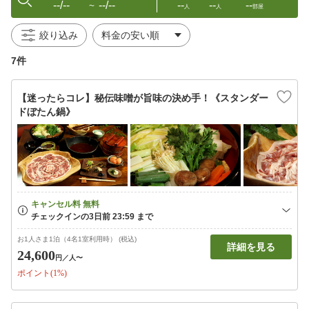
--/--
--/--
--
--
--
〜
人
人
部屋
絞り込み
7件
【迷ったらコレ】秘伝味噌が旨味の決め手！《スタンダー
ドぼたん鍋》
お1人さま1泊（4名1室利用時） (税込)
詳細を見る
24,600
円
／人〜
ポイント(1%)