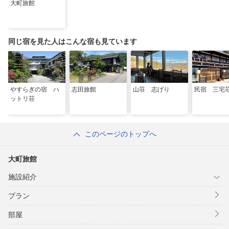
大町旅館
同じ宿を見た人はこんな宿も見ています
やすらぎの宿 ハ
志田旅館
山荘 志げり
民宿 三宅
ットリ荘
このページのトップへ
大町旅館
施設紹介
プラン
部屋