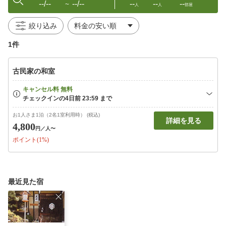
--/--
--/--
--
--
--
〜
人
人
部屋
絞り込み
1件
古民家の和室
お1人さま1泊（2名1室利用時） (税込)
詳細を見る
4,800
円
／人〜
ポイント(1%)
最近見た宿