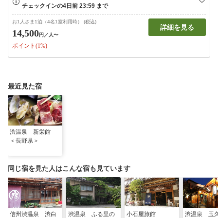
お1人さま1泊（4名1室利用時） (税込)
詳細を見る
14,500
円
／人〜
ポイント(1%)
最近見た宿
渋温泉 新栄館
＜長野県＞
同じ宿を見た人はこんな宿も見ています
信州渋温泉 渋白
渋温泉 ふる里の
小石屋旅館
渋温泉 玉