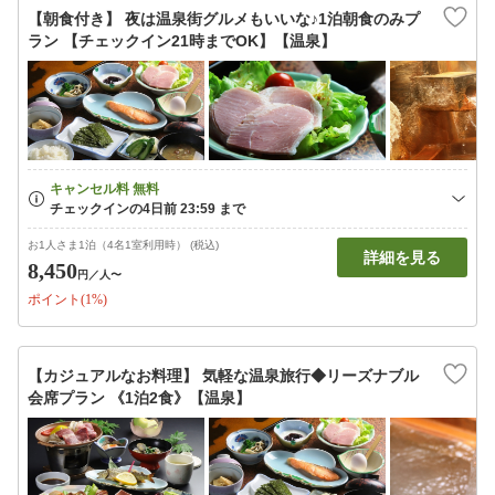
【朝食付き】 夜は温泉街グルメもいいな♪1泊朝食のみプ
ラン 【チェックイン21時までOK】【温泉】
お1人さま1泊（4名1室利用時） (税込)
詳細を見る
8,450
円
／人〜
ポイント(1%)
【カジュアルなお料理】 気軽な温泉旅行◆リーズナブル
会席プラン 《1泊2食》【温泉】