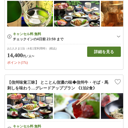
お1人さま1泊（4名1室利用時） (税込)
詳細を見る
14,400
円
／人〜
ポイント(1%)
【信州味覚三昧】 とことん信濃の味◆信州牛・そば・馬
刺しを味わう…グレードアッププラン 《1泊2食》