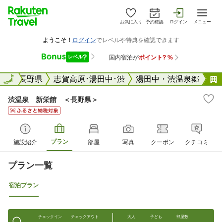
お気に入り
予約確認
ログイン
メニュー
全国
全国
長野県
志賀高原･湯田中･渋
湯田中・渋温泉郷
渋温泉 新栄館 ＜長野県＞
プラン
施設紹介
部屋
写真
クーポン
クチコミ
プラン一覧
宿泊プラン
チェックイン
チェックアウト
大人
子ども
部屋数