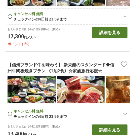
お1人さま1泊（4名1室利用時） (税込)
詳細を見る
12,300
円
／人〜
ポイント(1%)
【信州ブランド牛を味わう】 新栄館のスタンダード◆信
州牛陶板焼きプラン 《1泊2食》☆家族旅行応援☆
お1人さま1泊（4名1室利用時） (税込)
詳細を見る
13,400
円
／人〜