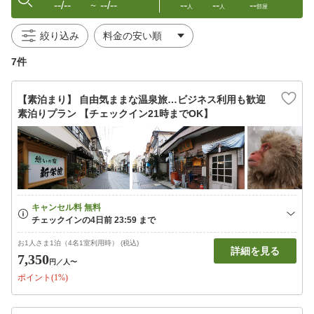
--/--
--/--
--
--
--
〜
人
人
部屋
絞り込み
7件
【素泊まり】 自由気ままな温泉旅…ビジネス利用も歓迎
素泊りプラン 【チェックイン21時までOK】
お1人さま1泊（4名1室利用時） (税込)
詳細を見る
7,350
円
／人〜
ポイント(1%)