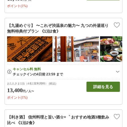
ポイント(1%)
【九湯めぐり】 〜これぞ渋温泉の魅力〜 九つの外湯巡り
無料特典付プラン 《1泊2食》
お1人さま1泊（4名1室利用時） (税込)
詳細を見る
13,400
円
／人〜
ポイント(1%)
【利き酒】 信州料理と旨い酒☆+゜ おすすめ地酒3種飲み
比べ 《1泊2食》