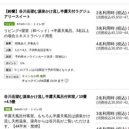
【鈴蘭】谷川岳望む源泉かけ流し半露天付ラグジュ
2名利用時 (税込)
アリースイート
(消費税込45,650~47,
67m²/バス・トイレ付
ツイン
3名利用時 (税込)
リビング+寝室（和ベッド）+半露天風呂。3名以上
(消費税込40,150~44,
の場合エキストラベッド用意
4名利用時 (税込)
朝食あり 夕食あり
食事
(消費税込36,850~41,
1人〜4人 子供料金設定有り
人数
予約時オンラインカード決済・現地払い
決済
1%
ポイント
※このプランは1泊限定で予約可能となります。
連泊
キャンセル
谷川岳望む源泉かけ流し半露天風呂付和室／10畳
2名利用時 (税込)
+4.5畳
(消費税込36,850~42,
44m²/バス・トイレ付
和室
3名利用時 (税込)
半露天風呂付客室。もちろん半露天風呂は源泉かけ
(消費税込34,650~40,
流し天然温泉。湯舟からは谷川岳がご覧いただけま
す。【44平米・禁煙】