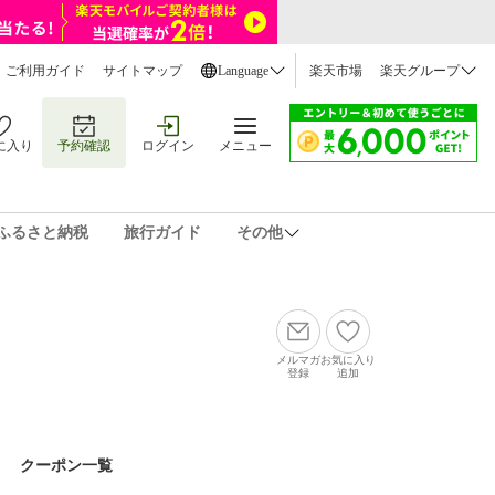
ご利用ガイド
サイトマップ
Language
楽天市場
楽天グループ
に入り
予約確認
ログイン
メニュー
ふるさと納税
旅行ガイド
その他
メルマガ
お気に入り
登録
追加
クーポン一覧