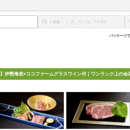
1
0
1
大人
子供
パッケージ
】伊勢海老×ココファームグラスワイン付｜ワンランク上の会