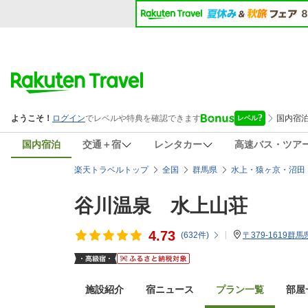
国内宿泊
交通＋宿
レンタカー
高速バス・ツア
楽天トラベルトップ
全国
群馬県
水上・猿ヶ京・沼田
谷川温泉 水上山荘
4.73
(
632
件)
〒379-1619
施設紹介
宿ニュース
プラン一覧
部屋