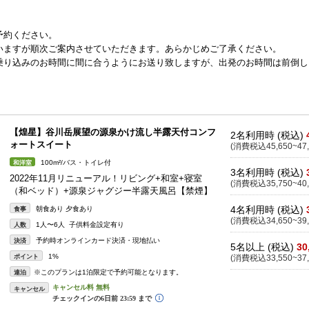
予約ください。
いますが順次ご案内させていただきます。あらかじめご了承ください。
乗り込みのお時間に間に合うようにお送り致しますが、出発のお時間は前倒し
【煌星】谷川岳展望の源泉かけ流し半露天付コンフ
2名利用時 (税込)
ォートスイート
(消費税込45,650~47,
100m²/バス・トイレ付
和洋室
3名利用時 (税込)
2022年11月リニューアル！リビング+和室+寝室
(消費税込35,750~40,
（和ベッド）+源泉ジャグジー半露天風呂【禁煙】
4名利用時 (税込)
朝食あり 夕食あり
食事
(消費税込34,650~39,
1人〜6人 子供料金設定有り
人数
予約時オンラインカード決済・現地払い
決済
5名以上 (税込)
30
1%
ポイント
(消費税込33,550~37,
※このプランは1泊限定で予約可能となります。
連泊
キャンセル