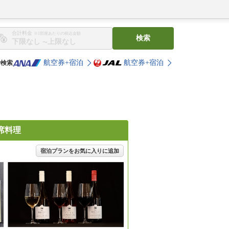
合計料金
※1部屋あたりの税込金額
検索
〜
航空券+宿泊
航空券+宿泊
で検索
席料理
宿泊プランをお気に入りに追加