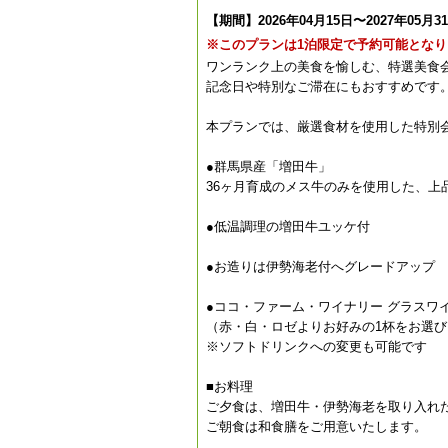
【期間】2026年04月15日〜2027年05月3
※このプランは1泊限定で予約可能となり
ワンランク上の美食を愉しむ、特選美食
記念日や特別なご滞在にもおすすめです
本プランでは、厳選食材を使用した特別
●群馬県産「増田牛」
36ヶ月育成のメス牛のみを使用した、上
●低温調理の増田牛ユッケ付
●お造りは伊勢海老付へグレードアップ
●ココ・ファーム・ワイナリー グラスワ
（赤・白・ロゼよりお好みの1杯をお選
※ソフトドリンクへの変更も可能です
■お料理
ご夕食は、増田牛・伊勢海老を取り入れ
ご朝食は和食膳をご用意いたします。