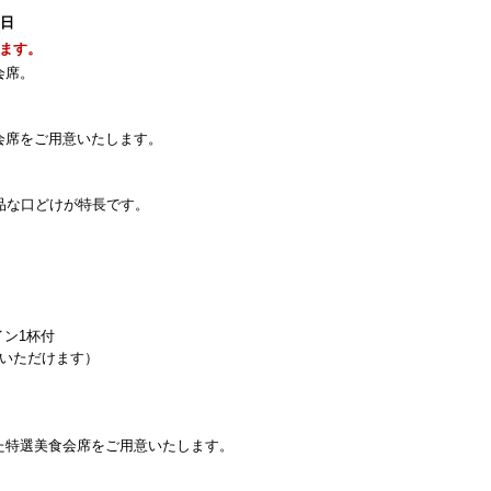
1日
ます。
会席。
。
会席をご用意いたします。
品な口どけが特長です。
イン1杯付
びいただけます）
た特選美食会席をご用意いたします。