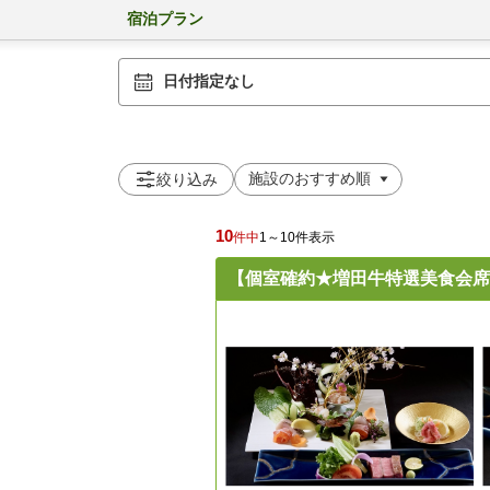
宿泊プラン
日付指定なし
絞り込み
10
件中
1～10件表示
【個室確約★増田牛特選美食会席