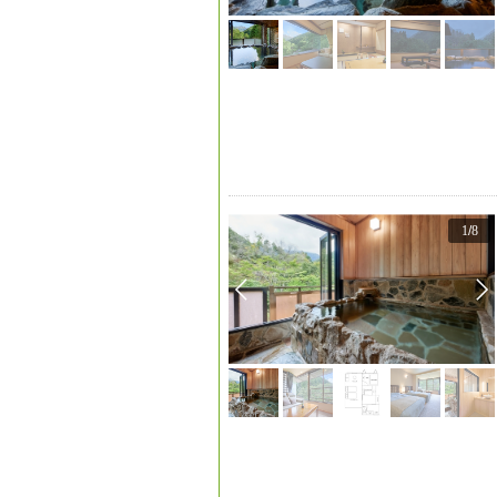
1
/
8