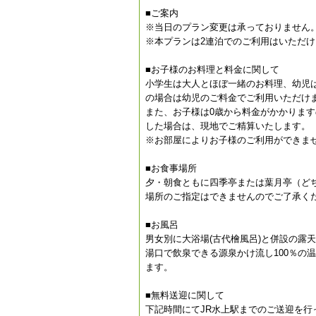
■ご案内
※当日のプラン変更は承っておりません
※本プランは2連泊でのご利用はいただ
■お子様のお料理と料金に関して
小学生は大人とほぼ一緒のお料理、幼児
の場合は幼児のご料金でご利用いただけ
また、お子様は0歳から料金がかかりま
した場合は、現地でご精算いたします。
※お部屋によりお子様のご利用ができま
■お食事場所
夕・朝食ともに四季亭または葉月亭（ど
場所のご指定はできませんのでご了承く
■お風呂
男女別に大浴場(古代檜風呂)と併設の露
湯口で飲泉できる源泉かけ流し100％の
ます。
■無料送迎に関して
下記時間にてJR水上駅までのご送迎を行