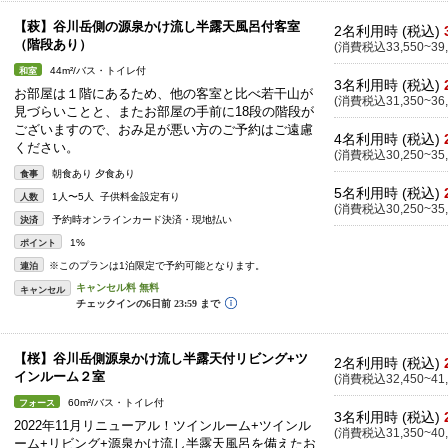
【萩】谷川岳側の源泉かけ流し半露天風呂付客室
2名利用時 (税込)
（階段あり）
(消費税込33,550~39,
44m²/バス・トイレ付
和室
3名利用時 (税込)
お部屋は１階にあるため、他の客室と比べ若干山が
(消費税込31,350~36,
見づらいことと、またお部屋の手前に18段の階段が
ございますので、おみ足が悪い方のご予約はご遠慮
4名利用時 (税込)
ください。
(消費税込30,250~35,
朝食あり 夕食あり
食事
5名利用時 (税込)
1人〜5人 子供料金設定有り
人数
(消費税込30,250~35,
予約時オンラインカード決済・現地払い
決済
1%
ポイント
※このプランは1泊限定で予約可能となります。
連泊
キャンセル
【桜】谷川岳側源泉かけ流し半露天付リビング+ツ
2名利用時 (税込)
インルーム２室
(消費税込32,450~41,
60m²/バス・トイレ付
フォース
3名利用時 (税込)
2022年11月リニューアル！ツインルーム+ツインル
(消費税込31,350~40,
ーム+リビング+源泉かけ流し半露天風呂を備えたお