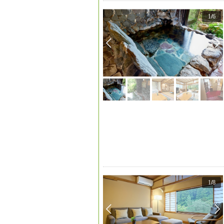
1
/
6
1
/
8