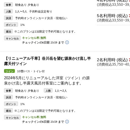
4名利用時 (税込)
(消費税込33,550~39,
朝食あり 夕食あり
食事
1人〜5人 子供料金設定有り
人数
5名利用時 (税込)
予約時オンラインカード決済・現地払い
決済
(消費税込33,550~39,
1%
ポイント
※このプランは1泊限定で予約可能となります。
連泊
キャンセル
【リニューアル千草】谷川岳を望む源泉かけ流し半
2名利用時 (税込)
露天付ツイン
(消費税込35,750~40,
10畳/バス・トイレ付
ツイン
2024年5月にリニューアルした洋室（ツイン）の源
泉かけ流し半露天風呂付客室にご案内します。
朝食あり 夕食あり
1人〜2人
食事
人数
予約時オンラインカード決済・現地払い
決済
1%
ポイント
※このプランは1泊限定で予約可能となります。
連泊
キャンセル