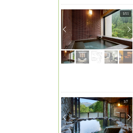
1
/
11
1
/
7